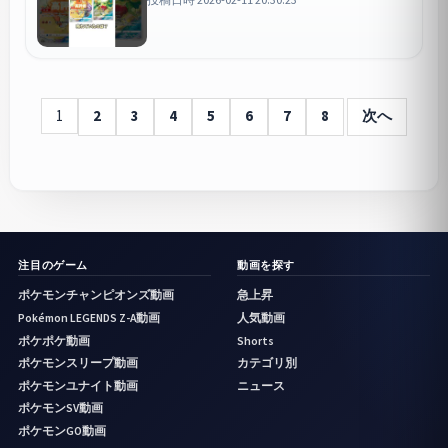
1
2
3
4
5
6
7
8
次へ
注目のゲーム
動画を探す
ポケモンチャンピオンズ動画
急上昇
Pokémon LEGENDS Z-A動画
人気動画
ポケポケ動画
Shorts
ポケモンスリープ動画
カテゴリ別
ポケモンユナイト動画
ニュース
ポケモンSV動画
ポケモンGO動画