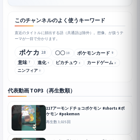
このチャンネルのよく使うキーワード
直近のタイトルに頻出する語（共通語は除外）。想像。が扱うテ
ーマが一目で分かります。
ポケカ
28
〇〇
ポケモンカード
10
9
意味
進化
ピカチュウ
カードゲーム
7
4
3
3
ニンフィア
2
代表動画 TOP3（再生数順）
217アーモンドチョコポケモン #shorts #ポ
ケモン #pokemon
再生数 3,025 回