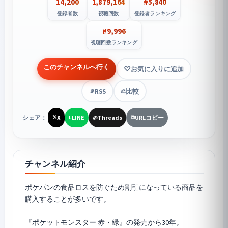
14,200
1,879,164
#5,840
登録者数
視聴回数
登録者ランキング
#9,996
視聴回数ランキング
このチャンネルへ行く
お気に入りに追加
RSS
比較
📡
⚖️
シェア：
X
LINE
Threads
URLコピー
𝕏
L
@
⧉
チャンネル紹介
ポケパンの食品ロスを防ぐため割引になっている商品を
購入することが多いです。
『ポケットモンスター 赤・緑』の発売から30年。