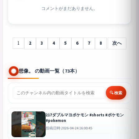
コメントがまだありません。
1
2
3
4
5
6
7
8
次へ
想像。 の動画一覧（73本）
🔍 検索
217ダブルマヨポケモン #shorts #ポケモン
#pokemon
投稿日時 2026-04-24 16:00:45