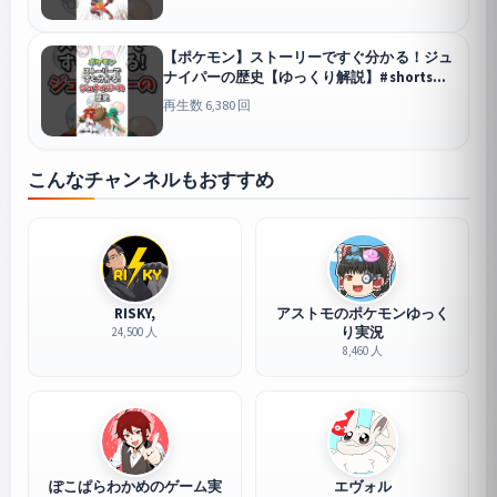
【ポケモン】ストーリーですぐ分かる！ジュ
ナイパーの歴史【ゆっくり解説】#shorts #
ポケモン
再生数 6,380 回
こんなチャンネルもおすすめ
RISKY,
アストモのポケモンゆっく
り実況
24,500 人
8,460 人
ぽこぱらわかめのゲーム実
エヴォル