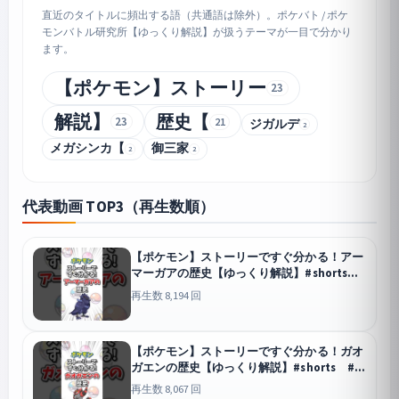
直近のタイトルに頻出する語（共通語は除外）。ポケバト / ポケ
モンバトル研究所【ゆっくり解説】が扱うテーマが一目で分かり
ます。
【ポケモン】ストーリー
23
解説】
歴史【
23
21
ジガルデ
2
メガシンカ【
御三家
2
2
代表動画 TOP3（再生数順）
【ポケモン】ストーリーですぐ分かる！アー
マーガアの歴史【ゆっくり解説】#shorts #
ポケモン
再生数 8,194 回
【ポケモン】ストーリーですぐ分かる！ガオ
ガエンの歴史【ゆっくり解説】#shorts #ポ
ケモン
再生数 8,067 回