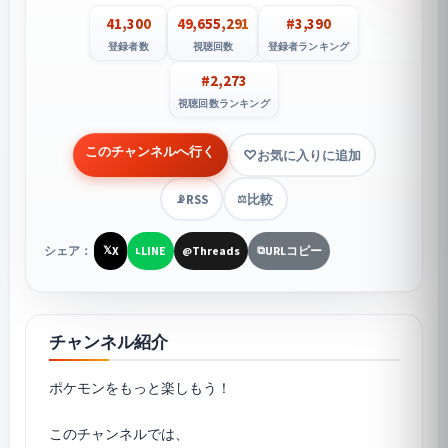
41,300
49,655,291
#3,390
登録者数
視聴回数
登録者ランキング
#2,273
視聴回数ランキング
このチャンネルへ行く
お気に入りに追加
RSS
比較
📡
⚖️
シェア：
X
LINE
Threads
URLコピー
𝕏
L
@
⧉
チャンネル紹介
ポケモンをもっと楽しもう！
このチャンネルでは、