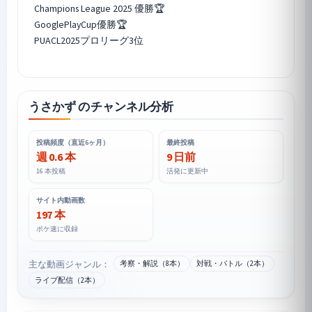
Champions League 2025 優勝🏆
GooglePlayCup優勝🏆
PUACL2025プロリーグ3位
うさかず のチャンネル分析
投稿頻度（直近6ヶ月）
最終投稿
週 0.6 本
9 日前
16 本投稿
活発に更新中
サイト内動画数
197 本
ポケ速に収録
主な動画ジャンル：
考察・解説（8本）
対戦・バトル（2本）
ライブ配信（2本）