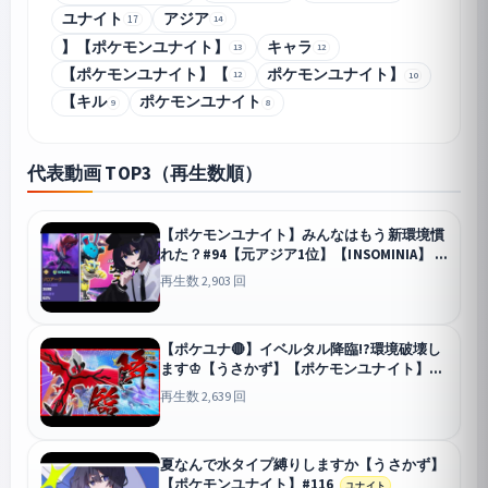
ユナイト
アジア
14
17
】【ポケモンユナイト】
キャラ
13
12
【ポケモンユナイト】【
ポケモンユナイト】
12
10
【キル
ポケモンユナイト
9
8
代表動画 TOP3（再生数順）
【ポケモンユナイト】みんなはもう新環境慣
れた？#94【元アジア1位】【INSOMINIA】
ユナイト
再生数 2,903 回
【ポケユナ🔴】イベルタル降臨!?環境破壊し
ます♔【うさかず】【ポケモンユナイト】
#110
ユナイト
再生数 2,639 回
夏なんで水タイプ縛りしますか【うさかず】
【ポケモンユナイト】#116
ユナイト