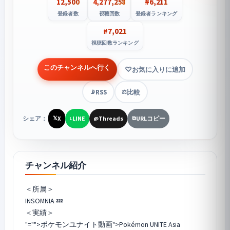
12,500
4,277,258
#6,211
登録者数
視聴回数
登録者ランキング
#7,021
視聴回数ランキング
このチャンネルへ行く
お気に入りに追加
RSS
比較
📡
⚖️
シェア：
X
LINE
Threads
URLコピー
𝕏
L
@
⧉
チャンネル紹介
＜所属＞
INSOMNIA 💤
"="">ポケモンユナイト
動画">Pokémon UNITE Asia