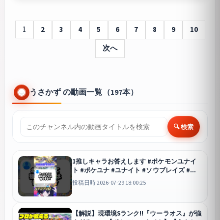
1
2
3
4
5
6
7
8
9
10
次へ
うさかず の動画一覧（197本）
🔍 検索
1推しキャラお答えします #ポケモンユナイ
ト #ポケユナ #ユナイト #ソウブレイズ #ポ
ケモン
ユナイト
投稿日時 2026-07-29 18:00:25
【解説】現環境Sランク!!『ウーラオス』が強