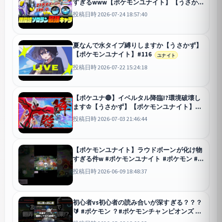
すぎるwww【ポケモンユナイト】【うさか
ず】
ユナイト
投稿日時 2026-07-24 18:57:40
夏なんで水タイプ縛りしますか【うさかず】
【ポケモンユナイト】#116
ユナイト
投稿日時 2026-07-22 15:24:18
【ポケユナ🔴】イベルタル降臨!?環境破壊し
ます♔【うさかず】【ポケモンユナイト】
#110
ユナイト
投稿日時 2026-07-03 21:46:44
【ポケモンユナイト】ラウドボーンが化け物
すぎる件w #ポケモンユナイト #ポケモン #
ラウドボーン #ユナイト
ユナイト
投稿日時 2026-06-09 18:48:37
初心者vs初心者の読み合いが深すぎる？？？
🔰 #ポケモン ？#ポケモンチャンピオンズ #
ポケチャン #shorts
チャンピオンズ