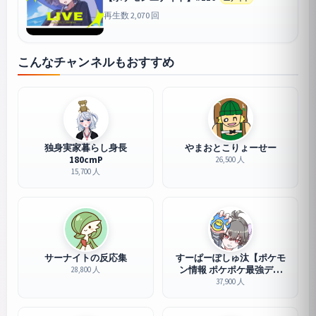
再生数 2,070 回
こんなチャンネルもおすすめ
独身実家暮らし身長
やまおとこりょーせー
180cmP
26,500 人
15,700 人
サーナイトの反応集
すーぱーぽしゅ汰【ポケモ
ン情報 ポケポケ最強デッ
28,800 人
キ】
37,900 人