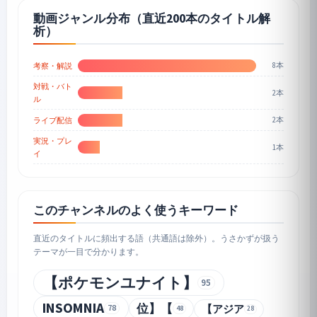
動画ジャンル分布（直近200本のタイトル解
析）
8本
考察・解説
対戦・バト
2本
ル
2本
ライブ配信
実況・プレ
1本
イ
このチャンネルのよく使うキーワード
直近のタイトルに頻出する語（共通語は除外）。うさかずが扱う
テーマが一目で分かります。
【ポケモンユナイト】
95
INSOMNIA
位】【
【アジア
78
48
28