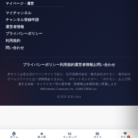
マイページ・運営
マイチャンネル
チャンネル登録申請
運営者情報
プライバシーポリシー
利用規約
問い合わせ
プライバシーポリシー
利用規約
運営者情報
お問い合わせ
本サイトは非公式のファンサイトであり、任天堂株式会社・株式会社ポケモン・株式会社
ゲームフリークとは一切関係ありません。「ポケットモンスター」「ポケモン」および関
連する名称・キャラクター等の著作権・商標権は各権利者に帰属します。
©Nintendo / Creatures Inc. / GAME FREAK inc.
© 2018-2026 Libra
♥
🏠
🔥
📊
📖
マイ
ホーム
急上昇
ランキング
ガイド
0