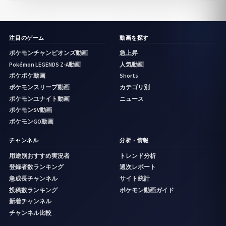
注目のゲーム
動画を探す
ポケモンチャンピオンズ動画
急上昇
Pokémon LEGENDS Z-A動画
人気動画
ポケポケ動画
Shorts
ポケモンスリープ動画
カテゴリ別
ポケモンユナイト動画
ニュース
ポケモンSV動画
ポケモンGO動画
チャンネル
分析・情報
用途別おすすめ実況者
トレンド分析
登録者数ランキング
週次レポート
急成長チャンネル
サイト統計
投稿数ランキング
ポケモン動画ガイド
新着チャンネル
チャンネル比較