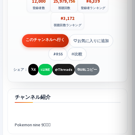
12,000
25,979,756
#6,339
登録者数
視聴回数
登録者ランキング
#3,172
視聴回数ランキング
このチャンネルへ行く
お気に入りに追加
RSS
比較
📡
⚖️
シェア：
X
LINE
Threads
URLコピー
𝕏
L
@
⧉
チャンネル紹介
Pokemon nine 9❤️‍🔥🔥