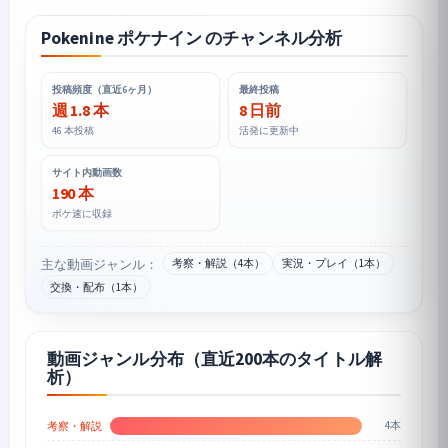
Pokenine ポケナイン のチャンネル分析
投稿頻度（直近6ヶ月）
最終投稿
週 1.8 本
8 日前
46 本投稿
活発に更新中
サイト内動画数
190 本
ポケ速に収録
主な動画ジャンル：
考察・解説（4本）
実況・プレイ（1本）
交換・配布（1本）
動画ジャンル分布（直近200本のタイトル解
析）
4本
考察・解説