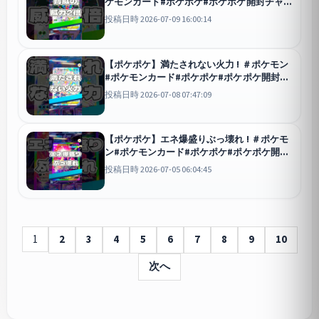
ケモンカード#ポケポケ#ポケポケ開封チャレ
ンジ
投稿日時 2026-07-09 16:00:14
#pokemon#pokemontiktok#pokemoncards
ポケポケ
【ポケポケ】満たされない火力 ! ＃ポケモン
#ポケモンカード#ポケポケ#ポケポケ開封チ
ャレンジ
投稿日時 2026-07-08 07:47:09
#pokemon#pokemontiktok#pokemoncards
ポケポケ
【ポケポケ】エネ爆盛りぶっ壊れ ! ＃ポケモ
ン#ポケモンカード#ポケポケ#ポケポケ開封
チャレンジ
投稿日時 2026-07-05 06:04:45
#pokemon#pokemontiktok#pokemoncards
ポケポケ
1
2
3
4
5
6
7
8
9
10
次へ