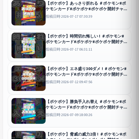
【ポケポケ】あっさり折れる ＃ポケモン#ポ
ケモンカード#ポケポケ#ポケポケ開封チャレ
ンジ
投稿日時 2026-07-17 07:30:39
#pokemon#pokemontiktok#pokemoncards
ポケポケ
【ポケポケ】時間切れ悔しい ! ＃ポケモン#
ポケモンカード#ポケポケ#ポケポケ開封チャ
レンジ
投稿日時 2026-07-17 06:31:11
#pokemon#pokemontiktok#pokemoncards
ポケポケ
【ポケポケ】エネ盛り300ダメ ! ＃ポケモン#
ポケモンカード#ポケポケ#ポケポケ開封チャ
レンジ
投稿日時 2026-07-12 09:47:56
#pokemon#pokemontiktok#pokemoncards
ポケポケ
【ポケポケ】勝負手入れ替え ＃ポケモン#ポ
ケモンカード#ポケポケ#ポケポケ開封チャレ
ンジ
投稿日時 2026-07-09 18:00:26
#pokemon#pokemontiktok#pokemoncards
ポケポケ
【ポケポケ】脅威の威力2倍 ! ＃ポケモン#ポ