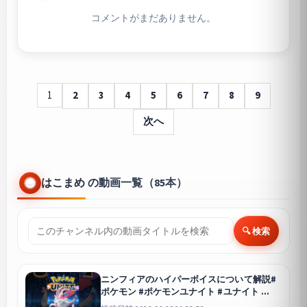
コメントがまだありません。
1
2
3
4
5
6
7
8
9
次へ
はこまめ の動画一覧（85本）
🔍 検索
ニンフィアのハイパーボイスについて解説#
ポケモン #ポケモンユナイト #ユナイト
ユナイト