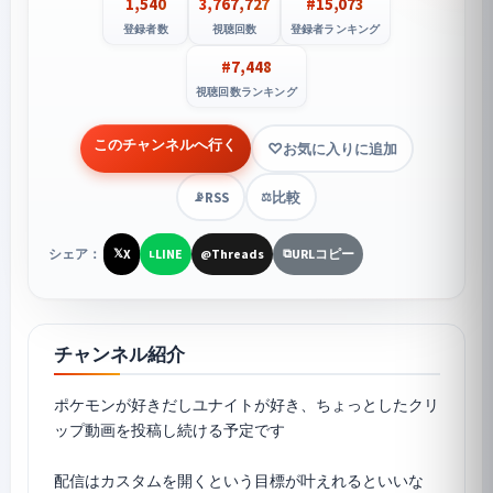
1,540
3,767,727
#15,073
登録者数
視聴回数
登録者ランキング
#7,448
視聴回数ランキング
このチャンネルへ行く
お気に入りに追加
RSS
比較
📡
⚖️
シェア：
X
LINE
Threads
URLコピー
𝕏
L
@
⧉
チャンネル紹介
ポケモンが好きだしユナイトが好き、ちょっとしたクリ
ップ動画を投稿し続ける予定です
配信はカスタムを開くという目標が叶えれるといいな