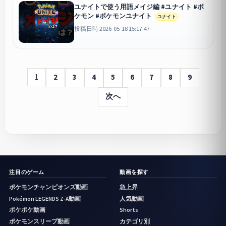
ユナイトで使う用語メイジ編 #ユナイト #ポ
ケモン #ポケモンユナイト
ユナイト
投稿日時 2026-05-18 15:17:47
1
2
3
4
5
6
7
8
9
次へ
注目のゲーム
動画を探す
ポケモンチャンピオンズ動画
急上昇
Pokémon LEGENDS Z-A動画
人気動画
ポケポケ動画
Shorts
ポケモンスリープ動画
カテゴリ別