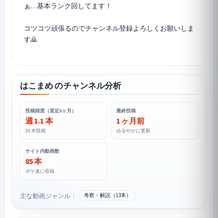
ぁ…基本ランク回してます！
コツコツ頑張るのでチャンネル登録よろしくお願いしま
す🙇
はこまめ のチャンネル分析
投稿頻度（直近6ヶ月）
最終投稿
週 1.1 本
1 ヶ月前
29 本投稿
ゆるやかに更新
サイト内動画数
85 本
ポケ速に収録
主な動画ジャンル：
考察・解説（13本）