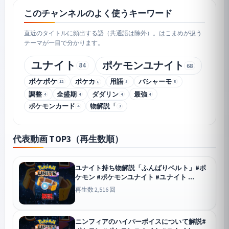
このチャンネルのよく使うキーワード
直近のタイトルに頻出する語（共通語は除外）。はこまめが扱う
テーマが一目で分かります。
ユナイト
ポケモンユナイト
84
68
ポケポケ
ポケカ
用語
バシャーモ
12
5
5
6
調整
全盛期
ダダリン
最強
4
4
4
4
ポケモンカード
物解説「
4
3
代表動画 TOP3（再生数順）
ユナイト持ち物解説「ふんばりベルト」#ポ
ケモン #ポケモンユナイト #ユナイト
ユナイト
再生数 2,516 回
ニンフィアのハイパーボイスについて解説#