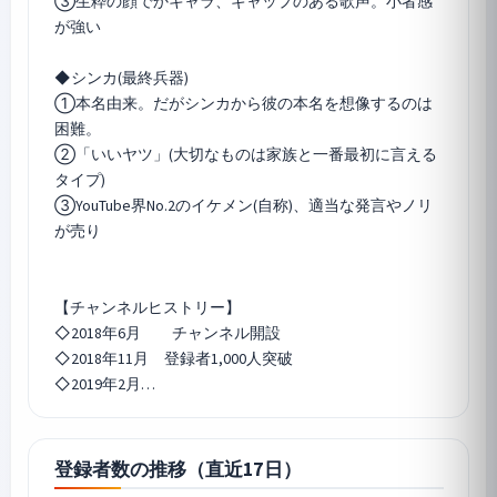
③生粋の顔でかキャラ、ギャップのある歌声。小者感
が強い
◆シンカ(最終兵器)
①本名由来。だがシンカから彼の本名を想像するのは
困難。
②「いいヤツ」(大切なものは家族と一番最初に言える
タイプ)
③YouTube界No.2のイケメン(自称)、適当な発言やノリ
が売り
【チャンネルヒストリー】
◇2018年6月 チャンネル開設
◇2018年11月 登録者1,000人突破
◇2019年2月…
登録者数の推移（直近17日）