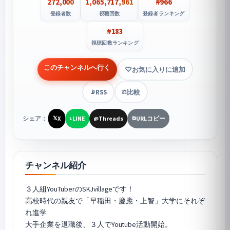
272,000
1,065,717,961
#966
登録者数
視聴回数
登録者ランキング
#183
視聴回数ランキング
このチャンネルへ行く
お気に入りに追加
RSS
比較
📡
⚖️
シェア：
X
LINE
Threads
URLコピー
𝕏
L
@
⧉
チャンネル紹介
３人組YouTuberのSKJvillageです！
高校時代の親友で「早稲田・慶應・上智」大学にそれぞ
れ進学
大手企業を退職後、３人でYoutube活動開始。