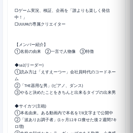
□ゲーム実況、検証、企画を「誰よりも楽しく発信
中！」
□UUUMの専属クリエイター
【メンバー紹介】
①名前の由来 ②一言で人物像 ③特徴
◆sa2(リーダー)
①読み方は「えすえーつー」会社員時代のコードネー
ム
②「THE器用な男」(ピアノ、ダンス)
③やると決めたことをきちんと出来るタイプの出来男
◆サイカツ(主砲)
①本名由来。ある動画内で本名を7/8文字まで公開中
②「波ありお調子者」(1ヶ月12キロ痩せた後２週間7キ
ロ増)