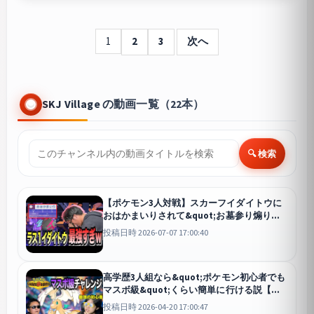
1
2
3
次へ
SKJ Village の動画一覧（22本）
🔍 検索
【ポケモン3人対戦】スカーフイダイトウに
おはかまいりされて&quot;お墓参り煽り
&quot;されるのクソワロタwww
投稿日時 2026-07-07 17:00:40
高学歴3人組なら&quot;ポケモン初心者でも
マスボ級&quot;くらい簡単に行ける説【ポ
ケモンチャンピオンズ】
チャンピオンズ
投稿日時 2026-04-20 17:00:47