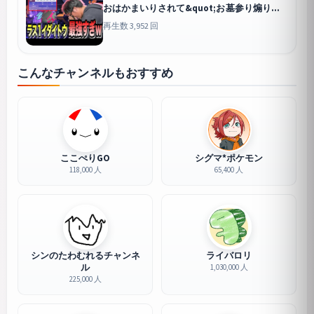
おはかまいりされて&quot;お墓参り煽り
&quot;されるのクソワロタwww
再生数 3,952 回
こんなチャンネルもおすすめ
ここぺりGO
シグマ*ポケモン
118,000 人
65,400 人
シンのたわむれるチャンネ
ライバロリ
ル
1,030,000 人
225,000 人