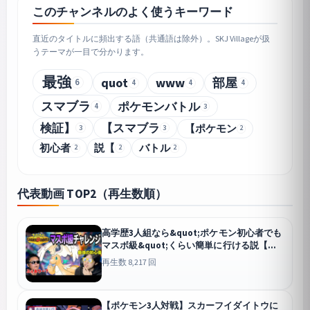
このチャンネルのよく使うキーワード
直近のタイトルに頻出する語（共通語は除外）。SKJ Villageが扱
うテーマが一目で分かります。
最強
quot
www
部屋
6
4
4
4
スマブラ
ポケモンバトル
4
3
検証】
【スマブラ
【ポケモン
3
3
2
初心者
説【
バトル
2
2
2
代表動画 TOP2（再生数順）
高学歴3人組なら&quot;ポケモン初心者でも
マスボ級&quot;くらい簡単に行ける説【ポ
ケモンチャンピオンズ】
チャンピオンズ
再生数 8,217 回
【ポケモン3人対戦】スカーフイダイトウに