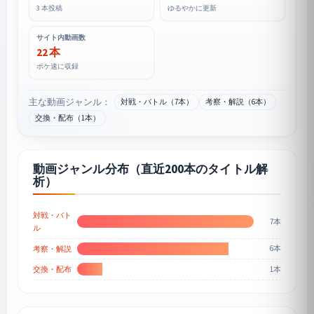
3 本投稿
ゆるやかに更新
サイト内動画数
22 本
ポケ速に収録
主な動画ジャンル：
対戦・バトル（7本）
考察・解説（6本）
交換・配布（1本）
動画ジャンル分布（直近200本のタイトル解
析）
対戦・バト
7本
ル
6本
考察・解説
1本
交換・配布