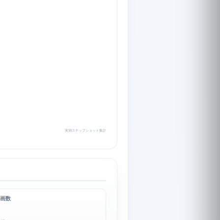
実測スナップショット集計
画数