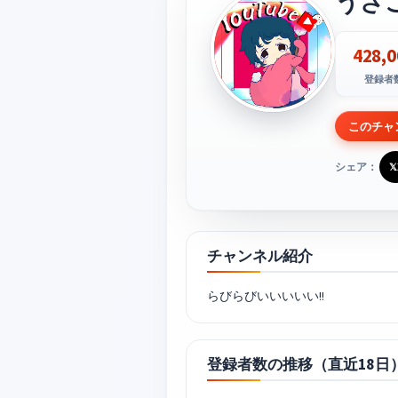
うさ
428,0
登録者
このチャ
シェア：
𝕏
チャンネル紹介
らびらびいいいいい!!
登録者数の推移（直近18日