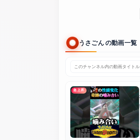
うさごん の動画一覧（
急上昇