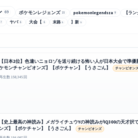
ン
69
ポケモンレジェンズ
pokemonlegendsza
【ラン
15
9
ヤバ
大会【
末路
】新
7
6
6
5
5
【日本2位】色違いニョロゾを送り続ける怖い人が日本大会で準優
ケモンチャンピオンズ】【ポケチャン】【うさごん】
チャンピオン
再生数 158,345 回
【史上最高の神読み】メガライチュウYの神読みがIQ300の天才択
ンズ】【ポケチャン】【うさごん】
チャンピオンズ
再生数 156,097 回