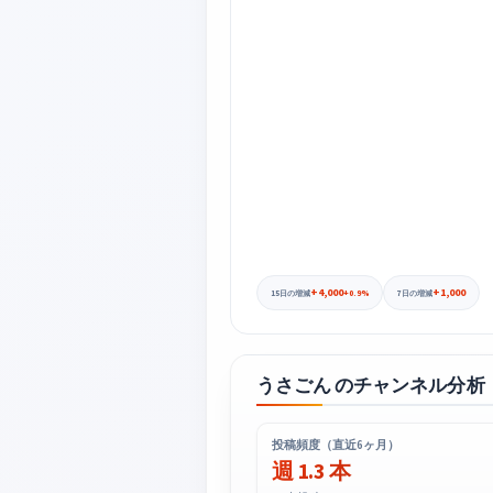
+4,000
+1,000
+0.9%
15日の増減
7日の増減
うさごん のチャンネル分析
投稿頻度（直近6ヶ月）
週 1.3 本