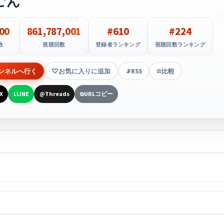
ごん
00
861,787,001
#610
#224
数
視聴回数
登録者ランキング
視聴回数ランキング
ンネルへ行く
お気に入りに追加
RSS
比較
📡
⚖️
X
LINE
Threads
URLコピー
L
@
⧉
）