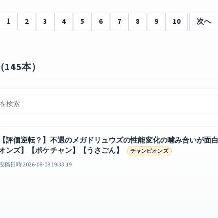
1
2
3
4
5
6
7
8
9
10
次へ
145本）
【評価逆転？】不遇のメガドリュウズの性能変化の噛み合いが面
オンズ】【ポケチャン】【うさごん】
チャンピオンズ
投稿日時 2026-08-08 19:33:19