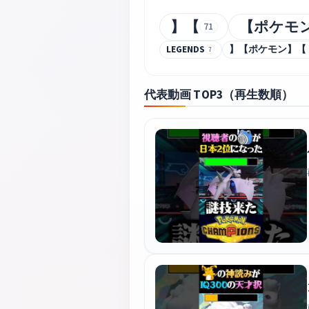
】【
【ポケモ
71
LEGENDS
】【ポケモン】【
7
代表動画 TOP3（再生数順）