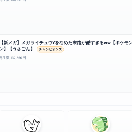
【新メガ】メガライチュウYをなめた末路が酷すぎるww【ポケモ
ン】【うさごん】
チャンピオンズ
再生数 132,566 回