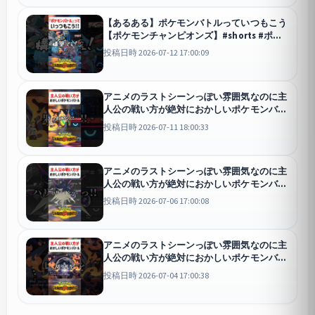
【あるある】ポケモンバトルっていつもこう
【ポケモンチャンピオンズ】#shorts #ポケ
モンチャンピオンズ #ポケモン
チャンピオンズ
投稿日時 2026-07-12 17:00:09
アニメのラストシーンっぽい雰囲気なのに主
人公の戦い方が絶対におかしいポケモンバト
ル【ポケモンチャンピオンズ】#shorts #ポ
投稿日時 2026-07-11 18:00:33
ケモンチャンピオンズ #ポケモン
チャンピオンズ
アニメのラストシーンっぽい雰囲気なのに主
人公の戦い方が絶対におかしいポケモンバト
ル【ポケモンチャンピオンズ】#shorts #ポ
投稿日時 2026-07-06 17:00:08
ケモンチャンピオンズ #ポケモン
チャンピオンズ
アニメのラストシーンっぽい雰囲気なのに主
人公の戦い方が絶対におかしいポケモンバト
ル【ポケモンチャンピオンズ】#shorts #ポ
投稿日時 2026-07-04 17:00:38
ケモンチャンピオンズ #ポケモン
チャンピオンズ