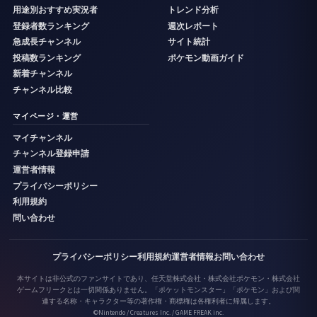
用途別おすすめ実況者
トレンド分析
登録者数ランキング
週次レポート
急成長チャンネル
サイト統計
投稿数ランキング
ポケモン動画ガイド
新着チャンネル
チャンネル比較
マイページ・運営
マイチャンネル
チャンネル登録申請
運営者情報
プライバシーポリシー
利用規約
問い合わせ
プライバシーポリシー
利用規約
運営者情報
お問い合わせ
本サイトは非公式のファンサイトであり、任天堂株式会社・株式会社ポケモン・株式会社
ゲームフリークとは一切関係ありません。「ポケットモンスター」「ポケモン」および関
連する名称・キャラクター等の著作権・商標権は各権利者に帰属します。
©Nintendo / Creatures Inc. / GAME FREAK inc.