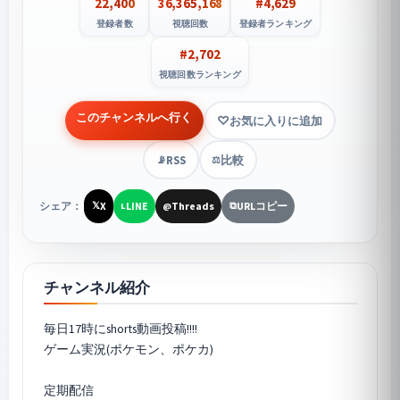
22,400
36,365,168
#4,629
登録者数
視聴回数
登録者ランキング
#2,702
視聴回数ランキング
このチャンネルへ行く
お気に入りに追加
RSS
比較
📡
⚖️
シェア：
X
LINE
Threads
URLコピー
𝕏
L
@
⧉
チャンネル紹介
毎日17時にshorts動画投稿!!!!
ゲーム実況(ポケモン、ポケカ)
定期配信