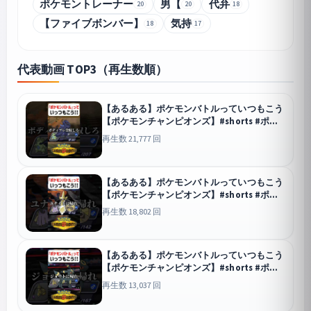
ポケモントレーナー
男【
代弁
20
20
18
【ファイブボンバー】
気持
18
17
代表動画 TOP3（再生数順）
【あるある】ポケモンバトルっていつもこう
【ポケモンチャンピオンズ】#shorts #ポケ
モンチャンピオンズ #ポケモン
チャンピオンズ
再生数 21,777 回
【あるある】ポケモンバトルっていつもこう
【ポケモンチャンピオンズ】#shorts #ポケ
モンチャンピオンズ #ポケモン
チャンピオンズ
再生数 18,802 回
【あるある】ポケモンバトルっていつもこう
【ポケモンチャンピオンズ】#shorts #ポケ
モンチャンピオンズ #ポケモン
チャンピオンズ
再生数 13,037 回