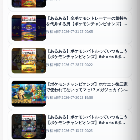
【あるある】全ポケモントレーナーの気持ち
を代弁する男【ポケモンチャンピオンズ】
#shorts #ポケモンチャンピオンズ #ポケモ
投稿日時 2026-07-31 17:00:05
ン
チャンピオンズ
【あるある】ポケモンバトルっていつもこう
【ポケモンチャンピオンズ】#shorts #ポケ
モンチャンピオンズ #ポケモン
チャンピオンズ
投稿日時 2026-07-28 17:00:22
【ポケモンチャンピオンズ】ホウエン御三家
で使われてないってマっ!？メガジュカイン
で連勝ランクマ配信!!!!【Pokémon
投稿日時 2026-07-20 23:19:58
Champions】#ポケモンチャンピオンズ #ポ
ケモン
チャンピオンズ
【あるある】ポケモンバトルっていつもこう
【ポケモンチャンピオンズ】#shorts #ポケ
モンチャンピオンズ #ポケモン
チャンピオンズ
投稿日時 2026-07-13 17:00:23