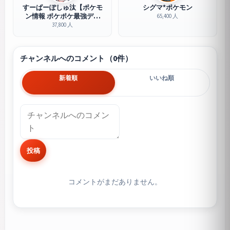
すーぱーぽしゅ汰【ポケモ
シグマ*ポケモン
ン情報 ポケポケ最強デッ
65,400 人
キ】
37,800 人
チャンネルへのコメント（0件）
新着順
いいね順
投稿
コメントがまだありません。