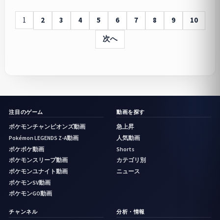
1
2
3
4
5
6
7
8
9
10
次へ
注目のゲーム
動画を探す
ポケモンチャンピオンズ動画
急上昇
Pokémon LEGENDS Z-A動画
人気動画
ポケポケ動画
Shorts
ポケモンスリープ動画
カテゴリ別
ポケモンユナイト動画
ニュース
ポケモンSV動画
ポケモンGO動画
チャンネル
分析・情報