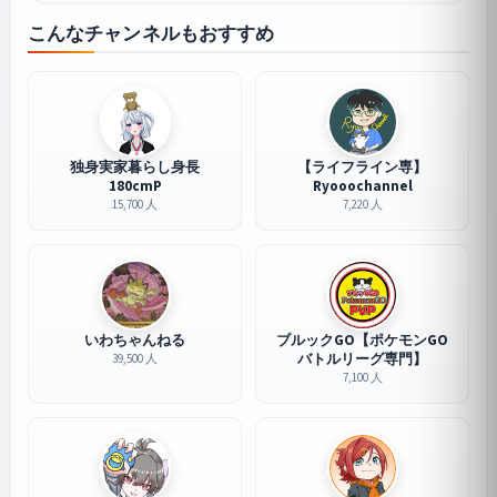
こんなチャンネルもおすすめ
独身実家暮らし身長
【ライフライン専】
180cmP
Ryooochannel
15,700 人
7,220 人
いわちゃんねる
ブルックGO【ポケモンGO
バトルリーグ専門】
39,500 人
7,100 人