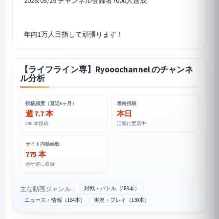
2026/05/29 チャンネル登録者7000人達成
年内1万人目指して頑張ります！
【ライフライン専】Ryooochannel のチャンネ
ル分析
投稿頻度（直近6ヶ月）
最終投稿
週 7.7 本
本日
200 本投稿
活発に更新中
サイト内動画数
775 本
ポケ速に収録
主な動画ジャンル：
対戦・バトル（189本）
ニュース・情報（164本）
実況・プレイ（130本）