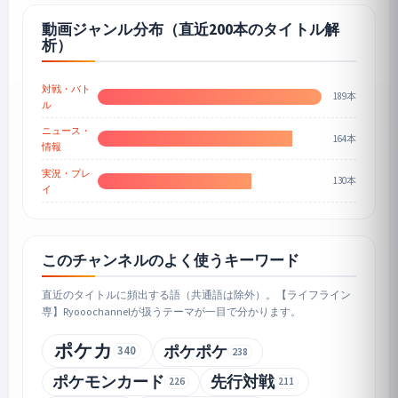
動画ジャンル分布（直近200本のタイトル解
析）
対戦・バト
189本
ル
ニュース・
164本
情報
実況・プレ
130本
イ
このチャンネルのよく使うキーワード
直近のタイトルに頻出する語（共通語は除外）。【ライフライン
専】Ryooochannelが扱うテーマが一目で分かります。
ポケカ
ポケポケ
340
238
ポケモンカード
先行対戦
226
211