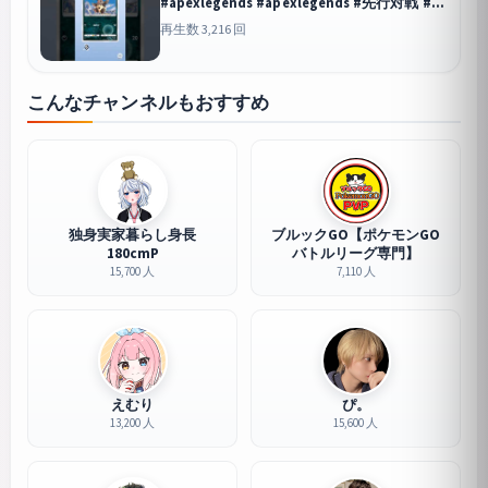
#apexlegends #apexlegends #先行対戦 #ポ
ケモンカード #ポケモンカード #ランクリー
再生数 3,216 回
グ
ポケポケ
こんなチャンネルもおすすめ
独身実家暮らし身長
ブルックGO【ポケモンGO
180cmP
バトルリーグ専門】
15,700 人
7,110 人
えむり
ぴ。
13,200 人
15,600 人