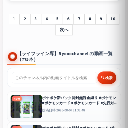
1
2
3
4
5
6
7
8
9
10
次へ
【ライフライン専】Ryooochannel の動画一覧
（775本）
🔍 検索
ポケポケ新パック開封無課金縛り #ポケモン
NEW
#ポケモンカード #ポケモンカード #先行対
戦 #ポケカ #ポケカ再販最新情報 #ポケカ再
投稿日時 2026-08-07 21:32:48
販最新情報 #おれポケ
ポケポケ
ポケポケ新パック開封 #ポケモンカード #先