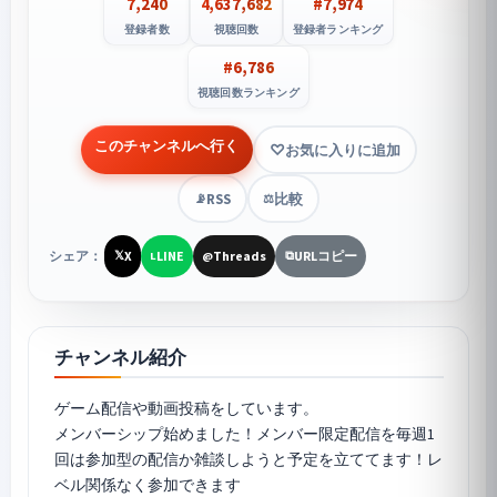
7,240
4,637,682
#7,974
登録者数
視聴回数
登録者ランキング
#6,786
視聴回数ランキング
このチャンネルへ行く
お気に入りに追加
RSS
比較
📡
⚖️
シェア：
X
LINE
Threads
URLコピー
𝕏
L
@
⧉
チャンネル紹介
ゲーム配信や動画投稿をしています。
メンバーシップ始めました！メンバー限定配信を毎週1
回は参加型の配信か雑談しようと予定を立ててます！レ
ベル関係なく参加できます