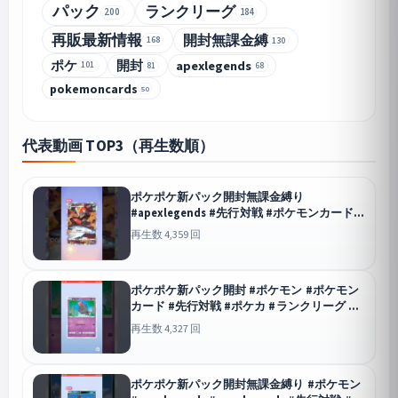
パック
ランクリーグ
200
184
再販最新情報
開封無課金縛
168
130
ポケ
開封
apexlegends
101
81
68
pokemoncards
50
代表動画 TOP3（再生数順）
ポケポケ新パック開封無課金縛り
#apexlegends #先行対戦 #ポケモンカード #
ランクリーグ #ポケカ #ポケカ再販最新情報
再生数 4,359 回
#apex
ポケポケ
ポケポケ新パック開封 #ポケモン #ポケモン
カード #先行対戦 #ポケカ #ランクリーグ #
ポケモン #ポケカ再販最新情報 #pokemon
再生数 4,327 回
#pokemoncards
ポケポケ
ポケポケ新パック開封無課金縛り #ポケモン