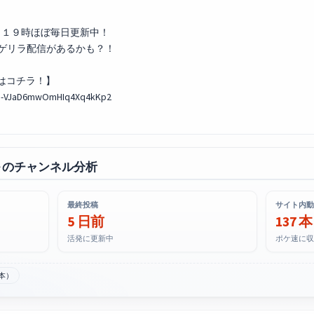
時～１９時ほぼ毎日更新中！
ゲリラ配信があるかも？！
はコチラ！】
ru-VJaD6mwOmHIq4Xq4kKp2
ル のチャンネル分析
最終投稿
サイト内動
5 日前
137 本
活発に更新中
ポケ速に収
本）