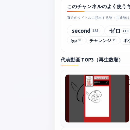
このチャンネルのよく使う
直近のタイトルに頻出する語（共通語は
second
ゼロ
135
110
fyp
チャレンジ
ポ
35
35
代表動画 TOP3（再生数順）