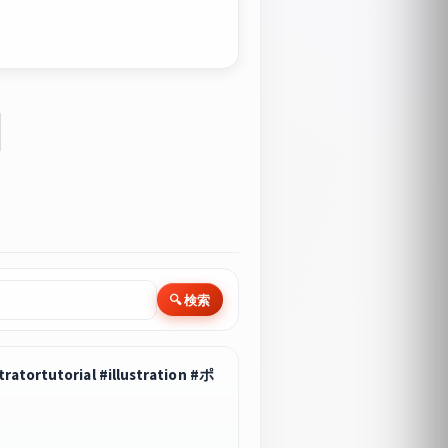
🔍 検索
rtutorial #illustration #ポ