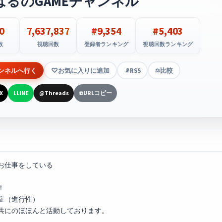
はるのGAMEチャンネル
0
7,637,837
#9,354
#5,403
数
視聴回数
登録者ランキング
視聴回数ランキング
ンネルへ行く
お気に入りに追加
RSS
比較
📡
⚖️
X
LINE
Threads
URLコピー
L
@
⧉
お仕事をしている
！
症（進行性）
共にのほほんと活動しております。