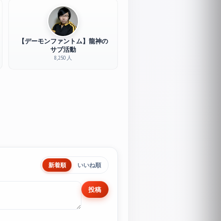
【デーモンファントム】龍神の
サブ活動
8,250 人
新着順
いいね順
投稿