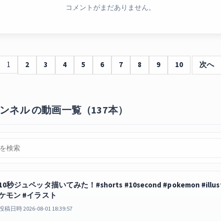
コメントがまだありません。
1
2
3
4
5
6
7
8
9
10
次へ
ンネル の動画一覧（137本）
10秒ジュペッタ描いてみた！#shorts #10second #pokemon #illustrato
ケモン #イラスト
投稿日時 2026-08-01 18:39:57