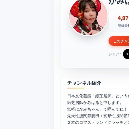
かみ
4,87
登録者
このチャ
シェア：
𝕏
チャンネル紹介
日本文化芸能「紙芝居師」という
紙芝居師かみはると申します。
気軽にかみちゃん、て呼んでね！
先天性股関節脱臼＋変形性股関節
２本のロフストランドクラッチと