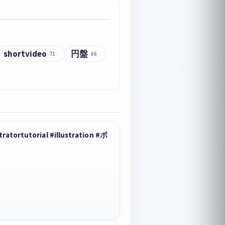
shortvideo
円盤
71
66
rtutorial #illustration #ポ