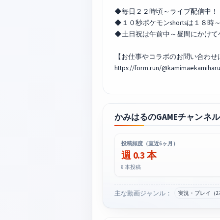
◆毎日２２時頃～ライブ配信中！
◆１０秒ポケモンshortsは１８
◆土日祝は午前中～昼間にかけて
【お仕事やコラボのお問い合わせ
https://form.run/@kamimaekamiha
かみはるのGAMEチャンネ
投稿頻度（直近6ヶ月）
週 0.3 本
8 本投稿
主な動画ジャンル：
実況・プレイ（2