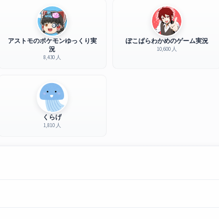
アストモのポケモンゆっくり実
ぽこぱらわかめのゲーム実況
況
10,600 人
8,430 人
くらげ
1,810 人