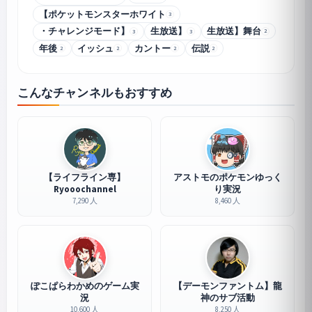
【ポケットモンスターホワイト
3
・チャレンジモード】
生放送】
生放送】舞台
2
3
3
年後
イッシュ
カントー
伝説
2
2
2
2
こんなチャンネルもおすすめ
【ライフライン専】
アストモのポケモンゆっく
Ryooochannel
り実況
7,290 人
8,460 人
ぽこぱらわかめのゲーム実
【デーモンファントム】龍
況
神のサブ活動
10,600 人
8,250 人