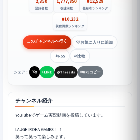
2,350
1,777,850
#12,528
登録者数
視聴回数
登録者ランキング
#10,232
視聴回数ランキング
このチャンネルへ行く
お気に入りに追加
RSS
比較
📡
⚖️
シェア：
X
LINE
Threads
URLコピー
𝕏
L
@
⧉
チャンネル紹介
YouTubeでゲーム実況動画を投稿しています。
LAUGH IROHA GAMES！！
笑って笑って楽しみます。