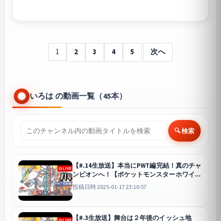
1
2
3
4
5
次へ
いろは の動画一覧（45本）
🔍 検索
【#.14生放送】本当にPWT編完結！真のチャ
ンピオンへ！【ポケットモンスターホワイト
2・チャレンジモード】
投稿日時 2025-01-17 23:10:57
【#.3生放送】舞台は２年後のイッシュ地