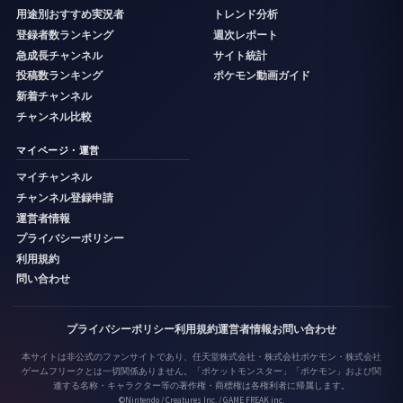
用途別おすすめ実況者
トレンド分析
登録者数ランキング
週次レポート
急成長チャンネル
サイト統計
投稿数ランキング
ポケモン動画ガイド
新着チャンネル
チャンネル比較
マイページ・運営
マイチャンネル
チャンネル登録申請
運営者情報
プライバシーポリシー
利用規約
問い合わせ
プライバシーポリシー
利用規約
運営者情報
お問い合わせ
本サイトは非公式のファンサイトであり、任天堂株式会社・株式会社ポケモン・株式会社
ゲームフリークとは一切関係ありません。「ポケットモンスター」「ポケモン」および関
連する名称・キャラクター等の著作権・商標権は各権利者に帰属します。
©Nintendo / Creatures Inc. / GAME FREAK inc.