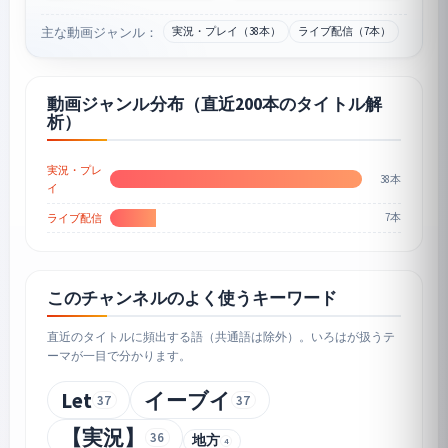
主な動画ジャンル：
実況・プレイ（38本）
ライブ配信（7本）
動画ジャンル分布（直近200本のタイトル解
析）
実況・プレ
38本
イ
7本
ライブ配信
このチャンネルのよく使うキーワード
直近のタイトルに頻出する語（共通語は除外）。いろはが扱うテ
ーマが一目で分かります。
Let
イーブイ
37
37
【実況】
36
地方
4