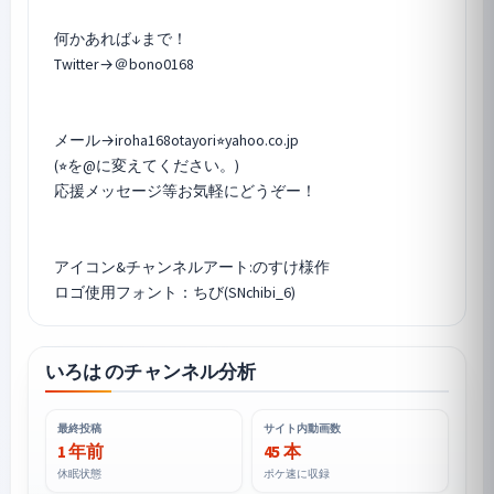
何かあれば↓まで！
Twitter→＠bono0168
メール→iroha168otayori⭐︎yahoo.co.jp
(⭐︎を@に変えてください。)
応援メッセージ等お気軽にどうぞー！
アイコン&チャンネルアート:のすけ様作
ロゴ使用フォント：ちび(SNchibi_6)
いろは のチャンネル分析
最終投稿
サイト内動画数
1 年前
45 本
休眠状態
ポケ速に収録