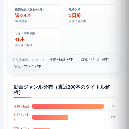
投稿頻度（直近6ヶ月）
最終投稿
週 0.4 本
1 日前
10 本投稿
活発に更新中
サイト内動画数
41 本
ポケ速に収録
主な動画ジャンル：
考察・解説（8本）
対戦・バトル（4本）
実況・プレイ（2本）
動画ジャンル分布（直近200本のタイトル解
析）
8本
考察・解説
対戦・バト
4本
ル
実況・プレ