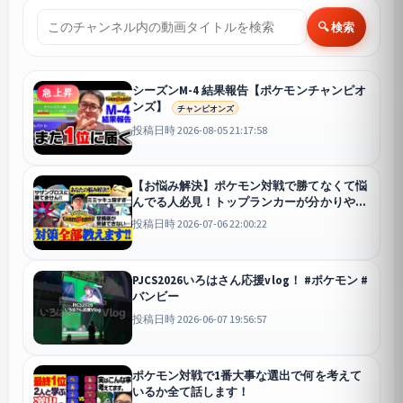
🔍 検索
シーズンM-4 結果報告【ポケモンチャンピオ
急上昇
ンズ】
チャンピオンズ
投稿日時 2026-08-05 21:17:58
【お悩み解決】ポケモン対戦で勝てなくて悩
んでる人必見！トップランカーが分かりやす
く教えちゃいます！
投稿日時 2026-07-06 22:00:22
PJCS2026いろはさん応援vlog！ #ポケモン #
バンビー
投稿日時 2026-06-07 19:56:57
ポケモン対戦で1番大事な選出で何を考えて
いるか全て話します！