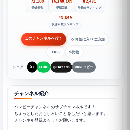
71,100
16,148,109
#2,481
登録者数
視聴回数
登録者ランキング
#3,899
視聴回数ランキング
このチャンネルへ行く
お気に入りに追加
RSS
比較
📡
⚖️
シェア：
X
LINE
Threads
URLコピー
𝕏
L
@
⧉
チャンネル紹介
バンビーチャンネルのサブチャンネルです！
ちょっとしたおもしろいことをしたいと思います。
チャンネル登録よろしくお願いします。