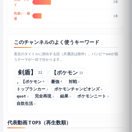
2本
イ
色違い・厳
1本
選
このチャンネルのよく使うキーワード
直近のタイトルに頻出する語（共通語は除外）。バンビーsubが扱
うテーマが一目で分かります。
剣盾】
【ポケモン
22
13
。【ポケモン
最強
対戦
4
4
3
トップランカー
ポケモンチャンピオンズ
2
2
quot
完全再現
結果
ポケモンニート
2
2
2
2
自炊生活
2
代表動画 TOP3（再生数順）