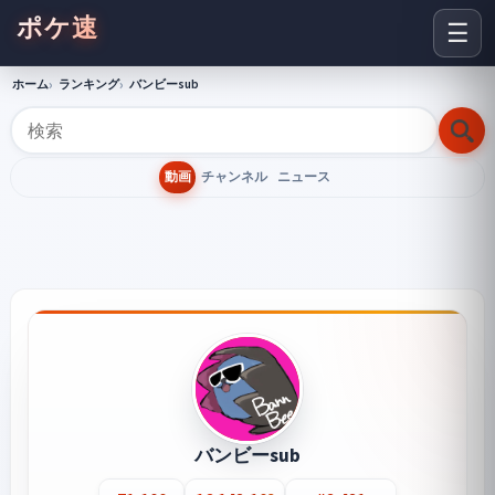
ポケ速
☰
ホーム
ランキング
バンビーsub
動画
チャンネル
ニュース
バンビーsub