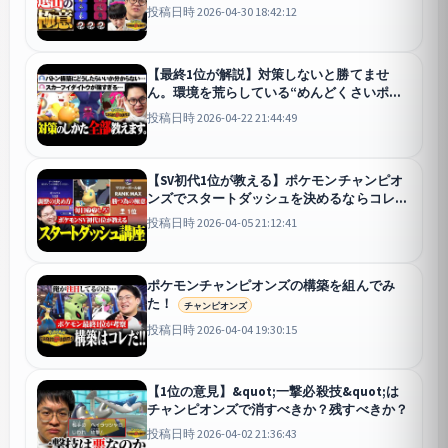
投稿日時 2026-04-30 18:42:12
【最終1位が解説】対策しないと勝てませ
ん。環境を荒らしている“めんどくさいポケ
モン”の倒し方教えます【第2弾】【イダイト
投稿日時 2026-04-22 21:44:49
ウを倒したい！】
【SV初代1位が教える】ポケモンチャンピオ
ンズでスタートダッシュを決めるならコレ
だ！
チャンピオンズ
投稿日時 2026-04-05 21:12:41
ポケモンチャンピオンズの構築を組んでみ
た！
チャンピオンズ
投稿日時 2026-04-04 19:30:15
【1位の意見】&quot;一撃必殺技&quot;は
チャンピオンズで消すべきか？残すべきか？
投稿日時 2026-04-02 21:36:43