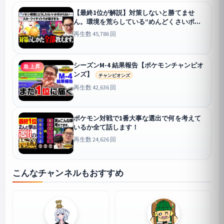
【最終1位が解説】対策しないと勝てませ
ん。環境を荒らしている“めんどくさいポケ
モン”の倒し方教えます【第2弾】【イダイト
再生数 45,786 回
ウを倒したい！】
シーズンM-4 結果報告【ポケモンチャンピオ
急上昇
ンズ】
チャンピオンズ
再生数 42,636 回
ポケモン対戦で1番大事な選出で何を考えて
いるか全て話します！
再生数 24,626 回
こんなチャンネルもおすすめ