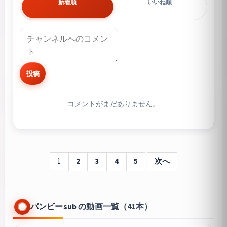
新着順
いいね順
投稿
コメントがまだありません。
1
2
3
4
5
次へ
バンビーsub の動画一覧（41本）