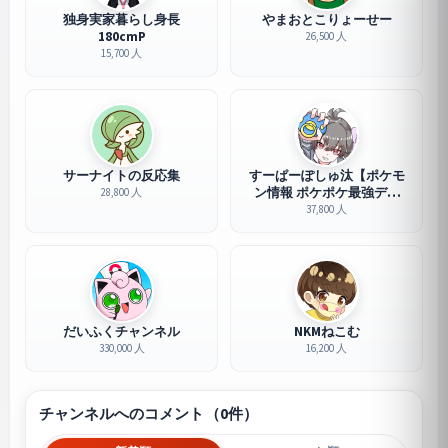
独身実家暮らし身長
やまおとこりょーせー
180cmP
26,500 人
15,700 人
サーナイトの反応集
すーぱーぽしゅ汰【ポケモ
ン情報 ポケポケ最強デッ
28,800 人
キ】
37,800 人
だいふくチャンネル
NKMねこむ
330,000 人
16,200 人
チャンネルへのコメント（0件）