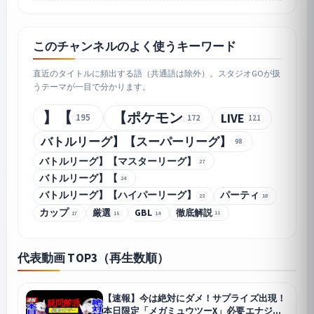
このチャンネルのよく使うキーワード
直近のタイトルに頻出する語（共通語は除外）。スタジオGOが扱
うテーマが一目で分かります。
】【
【ポケモン
LIVE
195
172
121
バトルリーグ】【スーパーリーグ】
98
バトルリーグ】【マスターリーグ】
27
バトルリーグ】【
24
バトルリーグ】【ハイパーリーグ】
パーティ
23
18
カップ
厳選
GBL
徹底解説
11
15
14
17
代表動画 TOP3（再生数順）
【速報】今は絶対にダメ！サプライズ出現！
本日限定「メガミュウツーX」必要エナジー