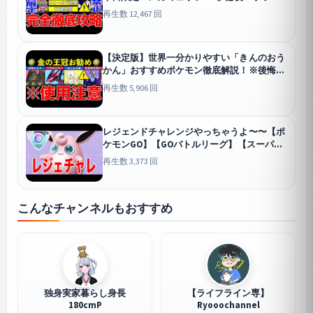
は？フィールド効果は？GOフェスの疑問を
再生数 12,467 回
徹底解説！【ポケモンGO】【GOバトルリー
グ】【マスターリーグ】【グローバル】
GO
【決定版】世界一分かりやすい「きんのおう
かん」おすすめポケモン徹底解説！※後悔し
ないでください【ポケモンGO】【GOバトル
再生数 5,906 回
リーグ】【マスターリーグ】【マスターリー
グ】
GO
レジェンドチャレンジやっちゃうよ〜〜【ポ
ケモンGO】【GOバトルリーグ】【スーパー
リーグ】
GO
再生数 3,373 回
こんなチャンネルもおすすめ
独身実家暮らし身長
【ライフライン専】
180cmP
Ryooochannel