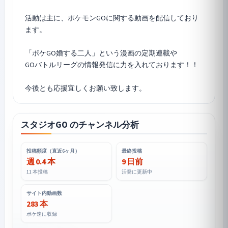
活動は主に、
ポケモンGO
に関する動画を配信しており
ます。
「ポケGO婚する二人」という漫画の定期連載や
GOバトルリーグの情報発信に力を入れております！！
スタジオGO のチャンネル分析
投稿頻度（直近6ヶ月）
最終投稿
週 0.4 本
9 日前
11 本投稿
活発に更新中
サイト内動画数
283 本
ポケ速に収録