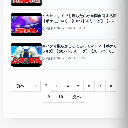
イカサマしてでも勝ちたいか自問自答する回
【ポケモンGO】【GOバトルリーグ】【スー
パーリーグ】
GO
投稿日時 2025-12-07 00:18:03
今バグり散らかしってるってマジ？【ポケモ
ンGO】【GOバトルリーグ】【スーパーリー
グ】
GO
投稿日時 2025-12-05 00:14:45
前へ
1
2
3
4
5
6
7
8
9
10
次へ