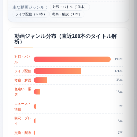
主な動画ジャンル：
対戦・バトル（198本）
ライブ配信（121本）
考察・解説（35本）
動画ジャンル分布（直近200本のタイトル解
析）
対戦・バト
198本
ル
121本
ライブ配信
35本
考察・解説
色違い・厳
16本
選
ニュース・
6本
情報
実況・プレ
5本
イ
3本
交換・配布