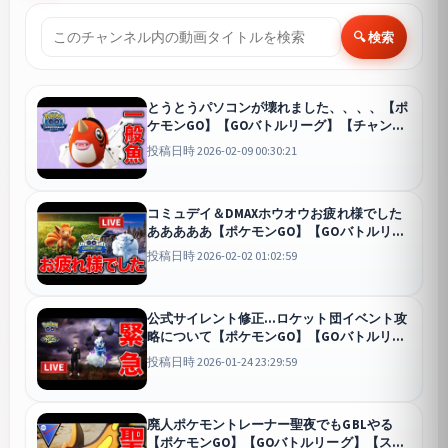
🔍 検索
とうとうパソコンが壊れました、、、、【ポ
ケモンGO】【GOバトルリーグ】【チャンピ
オンシップシリーズカップ】
GO
投稿日時 2026-02-09 00:30:21
コミュデイ＆DMAXホウオウお疲れ様でした
あああああ【ポケモンGO】【GOバトルリー
グ】【スーパーリーグ】
GO
投稿日時 2026-02-02 01:02:59
公式サイレント修正...ロケット団イベント攻
略について【ポケモンGO】【GOバトルリー
グ】【マスタープレミア】
GO
投稿日時 2026-01-24 23:29:59
廃人ポケモントレーナー聖夜でもGBLやる
【ポケモンGO】【GOバトルリーグ】【スー