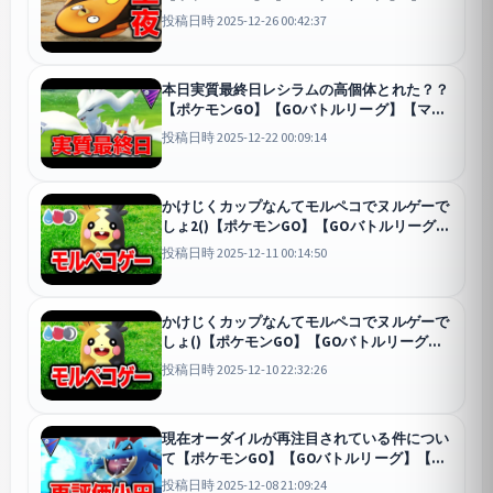
パーリーグ】
GO
投稿日時 2025-12-26 00:42:37
本日実質最終日レシラムの高個体とれた？？
【ポケモンGO】【GOバトルリーグ】【マス
ターリーグ】
GO
投稿日時 2025-12-22 00:09:14
かけじくカップなんてモルペコでヌルゲーで
しょ2()【ポケモンGO】【GOバトルリーグ】
【かけじくカップSL】
GO
投稿日時 2025-12-11 00:14:50
かけじくカップなんてモルペコでヌルゲーで
しょ()【ポケモンGO】【GOバトルリーグ】
【かけじくカップSL】
GO
投稿日時 2025-12-10 22:32:26
現在オーダイルが再注目されている件につい
て【ポケモンGO】【GOバトルリーグ】【ス
ーパーリーグ】
GO
投稿日時 2025-12-08 21:09:24