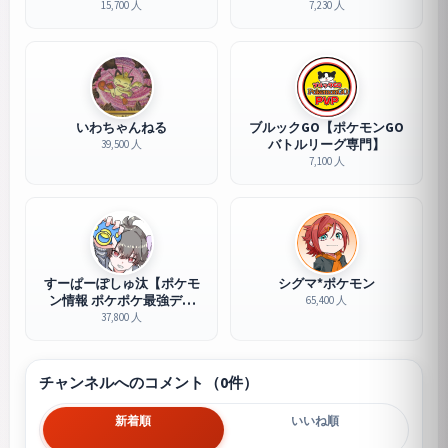
15,700 人
7,230 人
いわちゃんねる
ブルックGO【ポケモンGO
バトルリーグ専門】
39,500 人
7,100 人
すーぱーぽしゅ汰【ポケモ
シグマ*ポケモン
ン情報 ポケポケ最強デッ
65,400 人
キ】
37,800 人
チャンネルへのコメント（0件）
新着順
いいね順