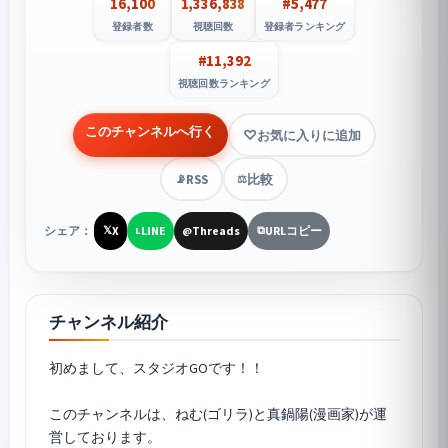
16,100
1,336,838
#5,477
登録者数
視聴回数
登録者ランキング
#11,392
視聴回数ランキング
このチャンネルへ行く
お気に入りに追加
RSS
比較
📡
⚖️
シェア：
X
LINE
Threads
URLコピー
𝕏
L
@
⧉
チャンネル紹介
初めまして、スタジオGOです！！
このチャンネルは、ねむ(ゴリラ)と真鍋陽(漫画家)が運
営しております。