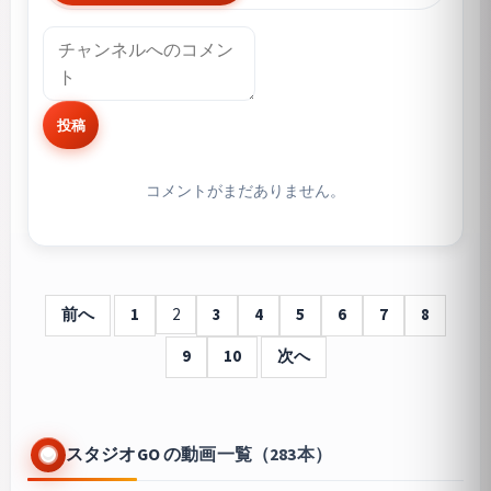
投稿
コメントがまだありません。
前へ
1
2
3
4
5
6
7
8
9
10
次へ
スタジオGO の動画一覧（283本）