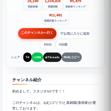
16,100
1,336,838
#5,479
登録者数
視聴回数
登録者ランキング
#11,401
視聴回数ランキング
このチャンネルへ行く
お気に入りに追加
RSS
比較
📡
⚖️
シェア：
X
LINE
Threads
URLコピー
𝕏
L
@
⧉
チャンネル紹介
初めまして、スタジオGOです！！
このチャンネルは、ねむ(ゴリラ)と真鍋陽(漫画家)が運
営しております。