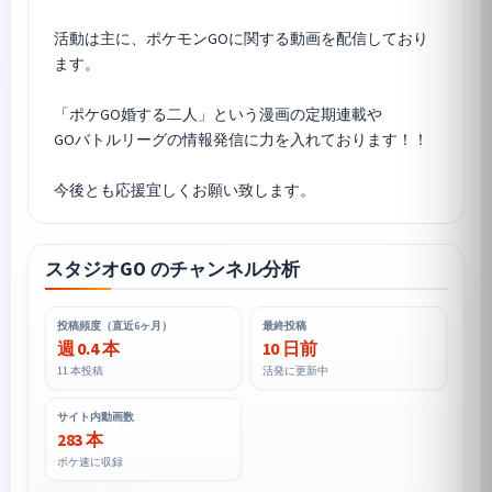
活動は主に、
ポケモンGO
に関する動画を配信しており
ます。
「ポケGO婚する二人」という漫画の定期連載や
GOバトルリーグの情報発信に力を入れております！！
スタジオGO のチャンネル分析
投稿頻度（直近6ヶ月）
最終投稿
週 0.4 本
10 日前
11 本投稿
活発に更新中
サイト内動画数
283 本
ポケ速に収録