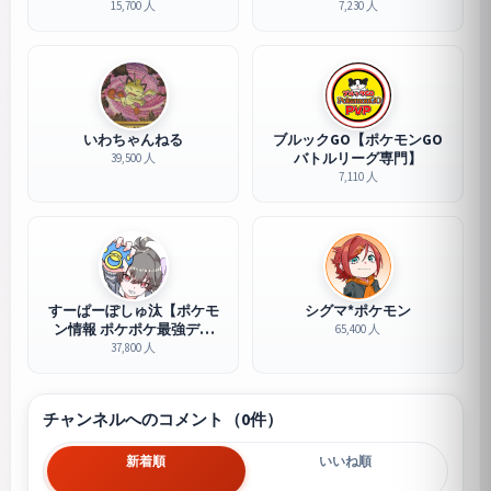
15,700 人
7,230 人
いわちゃんねる
ブルックGO【ポケモンGO
バトルリーグ専門】
39,500 人
7,110 人
すーぱーぽしゅ汰【ポケモ
シグマ*ポケモン
ン情報 ポケポケ最強デッ
65,400 人
キ】
37,800 人
チャンネルへのコメント（0件）
新着順
いいね順