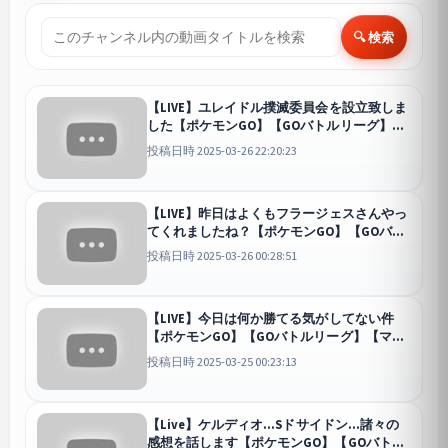
🔍 検索
【LIVE】ユレイドル撲滅委員会を設立致しま
した【ポケモンGO】【GOバトルリーグ】
【スーパーリーグ】
GO
投稿日時 2025-03-26 22:20:23
【LIVE】昨日はよくもフラージェスさんやっ
てくれましたね？【ポケモンGO】【GOバト
ルリーグ】【マスターリーグ】
GO
投稿日時 2025-03-26 00:28:51
【LIVE】今日は何か勝てる気がしてない件
【ポケモンGO】【GOバトルリーグ】【マス
ターリーグ】
GO
投稿日時 2025-03-25 00:23:13
【Live】ケルディオ...Sドサイドン...諸々の
感想を話します【ポケモンGO】【GOバトル