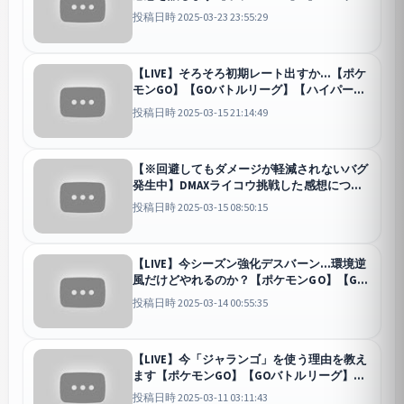
リーグ】【マスターリーグ】
GO
投稿日時 2025-03-23 23:55:29
【LIVE】そろそろ初期レート出すか...【ポケ
モンGO】【GOバトルリーグ】【ハイパーリ
ーグ】
GO
投稿日時 2025-03-15 21:14:49
【※回避してもダメージが軽減されないバグ
発生中】DMAXライコウ挑戦した感想につい
て【ポケモンGO】【GOバトルリーグ】【マ
投稿日時 2025-03-15 08:50:15
ックスバトル】
GO
【LIVE】今シーズン強化デスバーン...環境逆
風だけどやれるのか？【ポケモンGO】【GO
バトルリーグ】【ハイパーリーグ】
GO
投稿日時 2025-03-14 00:55:35
【LIVE】今「ジャランゴ」を使う理由を教え
ます【ポケモンGO】【GOバトルリーグ】
【スーパーリーグ】
GO
投稿日時 2025-03-11 03:11:43