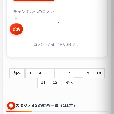
投稿
コメントがまだありません。
前へ
3
4
5
6
7
8
9
10
11
12
次へ
スタジオGO の動画一覧（283本）