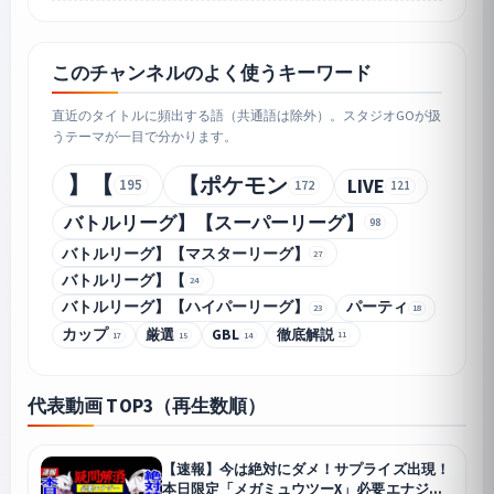
このチャンネルのよく使うキーワード
直近のタイトルに頻出する語（共通語は除外）。スタジオGOが扱
うテーマが一目で分かります。
】【
【ポケモン
LIVE
195
172
121
バトルリーグ】【スーパーリーグ】
98
バトルリーグ】【マスターリーグ】
27
バトルリーグ】【
24
バトルリーグ】【ハイパーリーグ】
パーティ
23
18
カップ
厳選
GBL
徹底解説
11
15
14
17
代表動画 TOP3（再生数順）
【速報】今は絶対にダメ！サプライズ出現！
本日限定「メガミュウツーX」必要エナジー