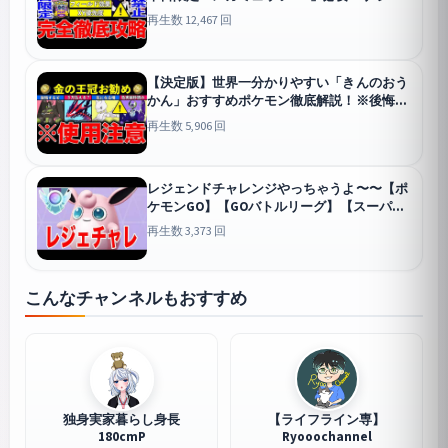
は？フィールド効果は？GOフェスの疑問を
再生数 12,467 回
徹底解説！【ポケモンGO】【GOバトルリー
グ】【マスターリーグ】【グローバル】
GO
【決定版】世界一分かりやすい「きんのおう
かん」おすすめポケモン徹底解説！※後悔し
ないでください【ポケモンGO】【GOバトル
再生数 5,906 回
リーグ】【マスターリーグ】【マスターリー
グ】
GO
レジェンドチャレンジやっちゃうよ〜〜【ポ
ケモンGO】【GOバトルリーグ】【スーパー
リーグ】
GO
再生数 3,373 回
こんなチャンネルもおすすめ
独身実家暮らし身長
【ライフライン専】
180cmP
Ryooochannel