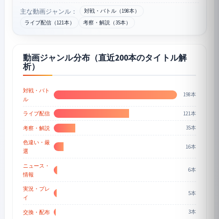
主な動画ジャンル：
対戦・バトル（198本）
ライブ配信（121本）
考察・解説（35本）
動画ジャンル分布（直近200本のタイトル解
析）
対戦・バト
198本
ル
121本
ライブ配信
35本
考察・解説
色違い・厳
16本
選
ニュース・
6本
情報
実況・プレ
5本
イ
3本
交換・配布