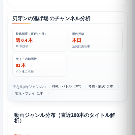
刃牙ンの逃げ場 のチャンネル分析
投稿頻度（直近6ヶ月）
最終投稿
週 0.4 本
本日
10 本投稿
活発に更新中
サイト内動画数
81 本
ポケ速に収録
主な動画ジャンル：
対戦・バトル（3本）
考察・解説（2本）
実況・プレイ（1本）
動画ジャンル分布（直近200本のタイトル解
析）