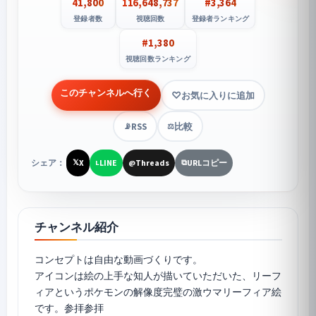
41,800
116,648,737
#3,364
登録者数
視聴回数
登録者ランキング
#1,380
視聴回数ランキング
このチャンネルへ行く
お気に入りに追加
RSS
比較
📡
⚖️
シェア：
X
LINE
Threads
URLコピー
𝕏
L
@
⧉
チャンネル紹介
コンセプトは自由な動画づくりです。
アイコンは絵の上手な知人が描いていただいた、リーフ
ィアというポケモンの解像度完璧の激ウマリーフィア絵
です。参拝参拝