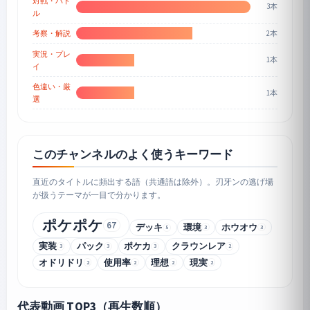
対戦・バト
3本
ル
2本
考察・解説
実況・プレ
1本
イ
色違い・厳
1本
選
このチャンネルのよく使うキーワード
直近のタイトルに頻出する語（共通語は除外）。刃牙ンの逃げ場
が扱うテーマが一目で分かります。
ポケポケ
67
デッキ
環境
ホウオウ
3
3
5
実装
パック
ポケカ
クラウンレア
3
3
3
2
オドリドリ
使用率
理想
現実
2
2
2
2
代表動画 TOP3（再生数順）