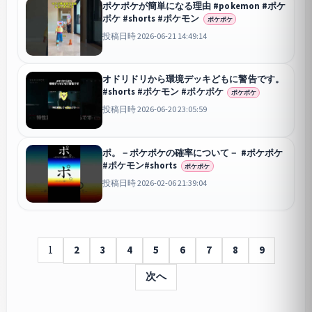
ポケポケが簡単になる理由 #pokemon #ポケ
ポケ #shorts #ポケモン
ポケポケ
投稿日時 2026-06-21 14:49:14
オドリドリから環境デッキどもに警告です。
#shorts #ポケモン #ポケポケ
ポケポケ
投稿日時 2026-06-20 23:05:59
ポ。－ポケポケの確率について－ #ポケポケ
#ポケモン#shorts
ポケポケ
投稿日時 2026-02-06 21:39:04
1
2
3
4
5
6
7
8
9
次へ