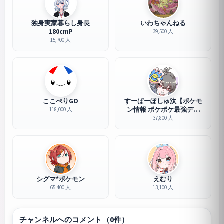
独身実家暮らし身長
いわちゃんねる
180cmP
39,500 人
15,700 人
ここぺりGO
すーぱーぽしゅ汰【ポケモ
ン情報 ポケポケ最強デッ
118,000 人
キ】
37,800 人
シグマ*ポケモン
えむり
65,400 人
13,100 人
チャンネルへのコメント（0件）