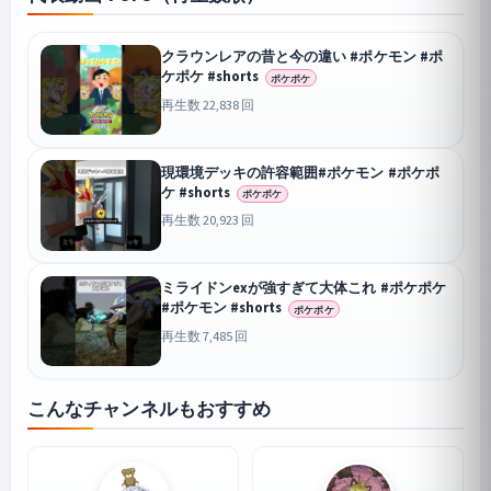
クラウンレアの昔と今の違い #ポケモン #ポ
ケポケ #shorts
ポケポケ
再生数 22,838 回
現環境デッキの許容範囲#ポケモン #ポケポ
ケ #shorts
ポケポケ
再生数 20,923 回
ミライドンexが強すぎて大体これ #ポケポケ
#ポケモン #shorts
ポケポケ
再生数 7,485 回
こんなチャンネルもおすすめ