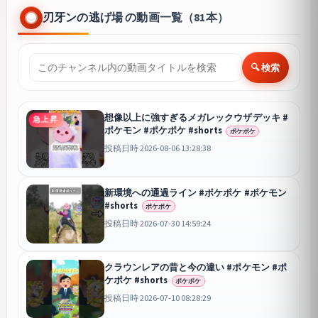
刃牙ンの逃げ場 の動画一覧（81本）
🔍 検索
想像以上に強すぎるメガレックウザデッキ #
急上昇
ポケモン #ポケポケ #shorts
ポケポケ
投稿日時 2026-08-06 13:28:38
新環境への通過ライン #ポケポケ #ポケモン
#shorts
ポケポケ
投稿日時 2026-07-30 14:59:24
クラウンレアの昔と今の違い #ポケモン #ポ
ケポケ #shorts
ポケポケ
投稿日時 2026-07-10 08:28:29