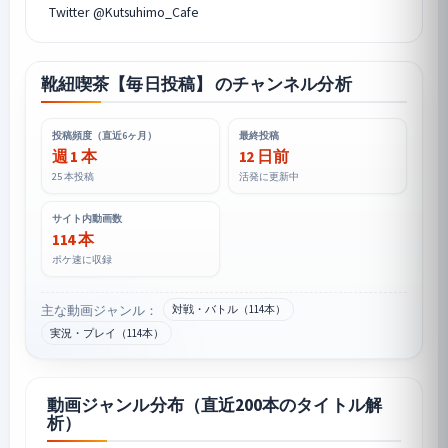
靴紐喫茶【毎日投稿】 のチャンネル分析
投稿頻度（直近6ヶ月）
最終投稿
週 1 本
12 日前
25 本投稿
活発に更新中
サイト内動画数
114 本
ポケ速に収録
主な動画ジャンル：
対戦・バトル（114本）
実況・プレイ（114本）
動画ジャンル分布（直近200本のタイトル解
析）