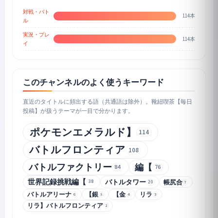
対戦・バト
114本
ル
実況・プレ
114本
イ
このチャンネルのよく使うキーワード
直近のタイトルに頻出する語（共通語は除外）。靴紐喫茶【毎日
投稿】が扱うテーマが一目で分かります。
ポケモンエメラルド】
114
バトルフロンティア
108
バトルファクトリー
編【
84
76
世界記録挑戦編【
バトルタワー
帳尻合
38
20
7
バトルアリーナ
【銀
【金
リラ
6
5
4
3
リラ】バトルフロンティア
2