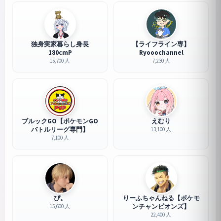
独身実家暮らし身長
【ライフライン専】
180cmP
Ryooochannel
15,700 人
7,230 人
ブルックGO【ポケモンGO
えむり
バトルリーグ専門】
13,100 人
7,100 人
ぴ。
りーふちゃんねる【ポケモ
ンチャンピオンズ】
15,600 人
22,400 人