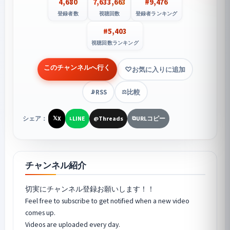
4,680
7,633,663
#9,476
登録者数
視聴回数
登録者ランキング
#5,403
視聴回数ランキング
このチャンネルへ行く
お気に入りに追加
RSS
比較
📡
⚖️
シェア：
X
LINE
Threads
URLコピー
𝕏
L
@
⧉
チャンネル紹介
切実にチャンネル登録お願いします！！
Feel free to subscribe to get notified when a new video
comes up.
Videos are uploaded every day.