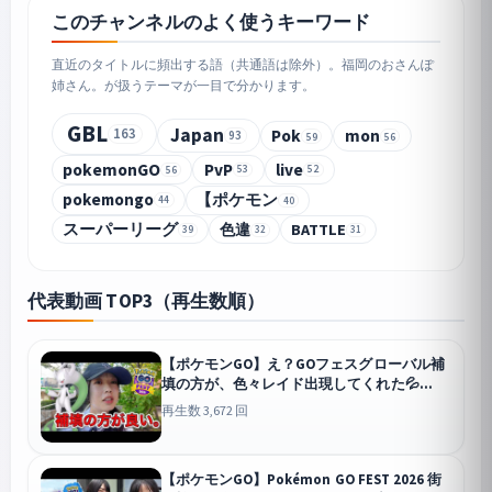
このチャンネルのよく使うキーワード
直近のタイトルに頻出する語（共通語は除外）。福岡のおさんぽ
姉さん。が扱うテーマが一目で分かります。
GBL
Japan
163
Pok
mon
93
59
56
pokemonGO
PvP
live
56
53
52
pokemongo
【ポケモン
44
40
スーパーリーグ
色違
BATTLE
39
32
31
代表動画 TOP3（再生数順）
【ポケモンGO】え？GOフェスグローバル補
填の方が、色々レイド出現してくれた💦
#pokémongo
GO
再生数 3,672 回
【ポケモンGO】Pokémon GO FEST 2026 街