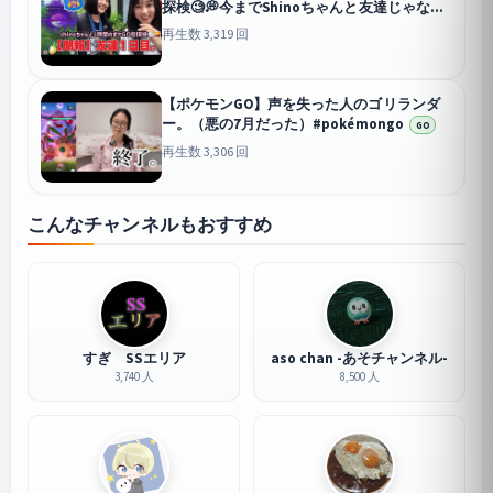
探検🧐💭今までShinoちゃんと友達じゃなか
った（友達1日目）💦#pokémongo
GO
再生数 3,319 回
【ポケモンGO】声を失った人のゴリランダ
ー。（悪の7月だった）#pokémongo
GO
再生数 3,306 回
こんなチャンネルもおすすめ
すぎ SSエリア
aso chan -あそチャンネル-
3,740 人
8,500 人