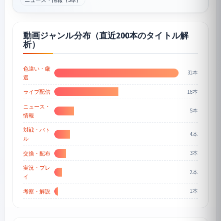
動画ジャンル分布（直近200本のタイトル解
析）
色違い・厳
31本
選
16本
ライブ配信
ニュース・
5本
情報
対戦・バト
4本
ル
3本
交換・配布
実況・プレ
2本
イ
1本
考察・解説