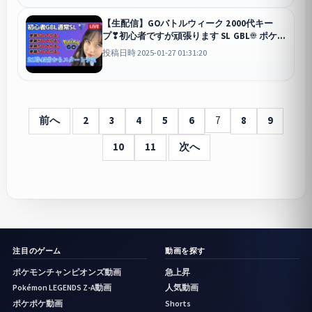
【生配信】GOバトルウィーク 2000代キー
プ❣初心者ですが頑張ります SL GBL☀ ポケモ
ンGO GBL GBL PvP pokemonGO Japan live
投稿日時 2025-01-27 01:31:20
포켓몬고 スーパーリーグ
GO
前へ
2
3
4
5
6
7
8
9
10
11
次へ
注目のゲーム
動画を探す
ポケモンチャンピオンズ動画
急上昇
Pokémon LEGENDS Z-A動画
人気動画
ポケポケ動画
Shorts