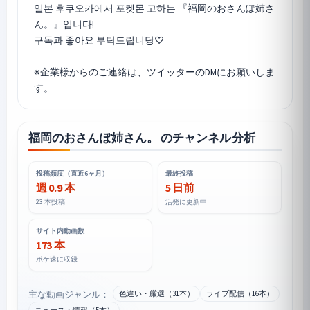
일본 후쿠오카에서 포켓몬 고하는 『福岡のおさんぽ姉さ
ん。』입니다!
구독과 좋아요 부탁드립니당♡
※企業様からのご連絡は、ツイッターのDMにお願いしま
福岡のおさんぽ姉さん。 のチャンネル分析
投稿頻度（直近6ヶ月）
最終投稿
週 0.9 本
5 日前
23 本投稿
活発に更新中
サイト内動画数
173 本
ポケ速に収録
主な動画ジャンル：
色違い・厳選（31本）
ライブ配信（16本）
ニュース・情報（5本）