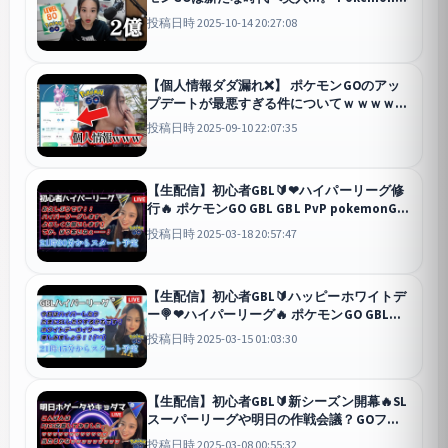
GO 포켓몬고wild area 2025
GO
投稿日時 2025-10-14 20:27:08
【個人情報ダダ漏れ❌️】 ポケモンGOのアッ
プデートが最悪すぎる件についてｗｗｗｗ💦
パルキア補填 レイドアワー Pokémon GO
投稿日時 2025-09-10 22:07:35
포켓몬고wild area 2025
GO
【生配信】初心者GBL🔰❤ハイパーリーグ修
行🔥 ポケモンGO GBL GBL PvP pokemonGO
Japan live 포켓몬고
GO
投稿日時 2025-03-18 20:57:47
【生配信】初心者GBL🔰ハッピーホワイトデ
ー🍭❤ハイパーリーグ🔥 ポケモンGO GBL
GBL PvP pokemonGO Japan live 포켓몬고
投稿日時 2025-03-15 01:03:30
GO
【生配信】初心者GBL🔰新シーズン開幕🔥SL
スーパーリーグや明日の作戦会議？GOフェ
ス！！✨️💕 ポケモンGO GBL GBL PvP
投稿日時 2025-03-08 00:55:32