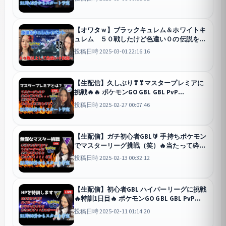
pokemonGO Japan live 포켓몬고
GO
【オワタｗ】ブラックキュレム＆ホワイトキ
ュレム ５０戦したけど色違い０の伝説を作
る。。 ポケモンGO Pokémon GO 포켓몬고
投稿日時 2025-03-01 22:16:16
GO
【生配信】久しぶり❣❣マスタープレミアに
挑戦🔥🔥 ポケモンGO GBL GBL PvP
pokemonGO Japan live 포켓몬고
GO
投稿日時 2025-02-27 00:07:46
【生配信】ガチ初心者GBL🔰 手持ちポケモン
でマスターリーグ挑戦（笑）🔥当たって砕け
ろ🔥 ポケモンGO GBL GBL PvP pokemonGO
投稿日時 2025-02-13 00:32:12
Japan live 포켓몬고 スーパーリーグ
GO
【生配信】初心者GBL ハイパーリーグに挑戦
🔥特訓1日目🔥 ポケモンGO GBL GBL PvP
pokemonGO Japan live 포켓몬고 スーパー
投稿日時 2025-02-11 01:14:20
リーグ
GO