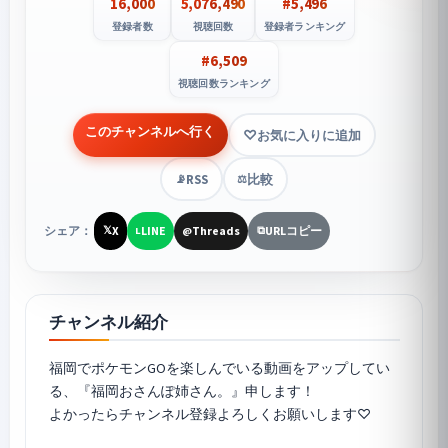
16,000
5,076,490
#5,496
登録者数
視聴回数
登録者ランキング
#6,509
視聴回数ランキング
このチャンネルへ行く
お気に入りに追加
RSS
比較
📡
⚖️
シェア：
X
LINE
Threads
URLコピー
𝕏
L
@
⧉
チャンネル紹介
福岡で
ポケモンGO
を楽しんでいる動画をアップしてい
る、『福岡おさんぽ姉さん。』申します！
よかったらチャンネル登録よろしくお願いします♡