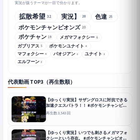
実況が扱うテーマが一目で分かります。
拡散希望
実況】
色違
32
28
25
ポケモンチャンピオンズ
20
ポケチャン
メガマフォクシー
19
6
ガブリアス
ポケモンユナイト
5
4
マフォクシー
パオジアン
ユナイト
4
3
3
エルフーン
3
代表動画 TOP3（再生数順）
【ゆっくり実況】サザングロスに対抗できる
加速クエスパトラ！！ #ポケモンチャンピオ
ンズ #ポケモン #ゆっくり実況 #クエスパト
再生数 3,543 回
ラ #色クエスパトラ #ポケチャン #拡散希望
#色違い
チャンピオンズ
【ゆっくり実況】いつでも刺さるメガマフォ
クシーという存在。 #ポケモンチャンピオン