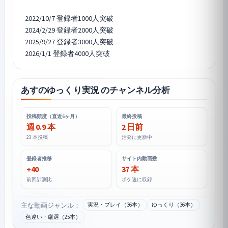
2022/10/7 登録者1000人突破
2024/2/29 登録者2000人突破
2025/9/27 登録者3000人突破
あすのゆっくり実況 のチャンネル分析
投稿頻度（直近6ヶ月）
最終投稿
週 0.9 本
2 日前
23 本投稿
活発に更新中
登録者推移
サイト内動画数
+40
37 本
前回計測比
ポケ速に収録
主な動画ジャンル：
実況・プレイ（36本）
ゆっくり（36本）
色違い・厳選（25本）