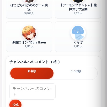
ぽこぱらわかめのゲーム実
【デーモンファントム】龍
況
神のサブ活動
10,600 人
8,250 人
銅鑼ラオン / Dora Raon
くらげ
1,210 人
1,810 人
チャンネルへのコメント（0件）
新着順
いいね順
投稿