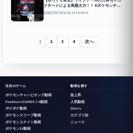
クチートによる馬鹿火力！！ #ポケモンチャ
ンピオンズ #ポケモン #ゆっくり実況 #マフ
投稿日時 2026-06-24 18:00:09
ォクシー #メガクチート #ポケチャン #拡散
希望 #色違い
チャンピオンズ
1
2
3
4
次へ
注目のゲーム
動画を探す
ポケモンチャンピオンズ動画
急上昇
Pokémon LEGENDS Z-A動画
人気動画
ポケポケ動画
Shorts
ポケモンスリープ動画
カテゴリ別
ポケモンユナイト動画
ニュース
ポケモンSV動画