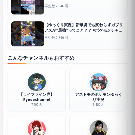
ズ #ポケモン #ゆっくり実況 #マフォクシー
再生数 2,846 回
#メガマフォクシー #ポケチャン #拡散希望 #
色違い
チャンピオンズ
【ゆっくり実況】新環境でも変わらずガブリ
アスが”最強”ってこと？？ #ポケモンチャン
ピオンズ #ポケモン #ゆっくり実況 #ガブリ
再生数 2,549 回
アス #ポケチャン #拡散希望 #色違い
チャンピオンズ
こんなチャンネルもおすすめ
【ライフライン専】
アストモのポケモンゆっく
Ryooochannel
り実況
7,290 人
8,460 人