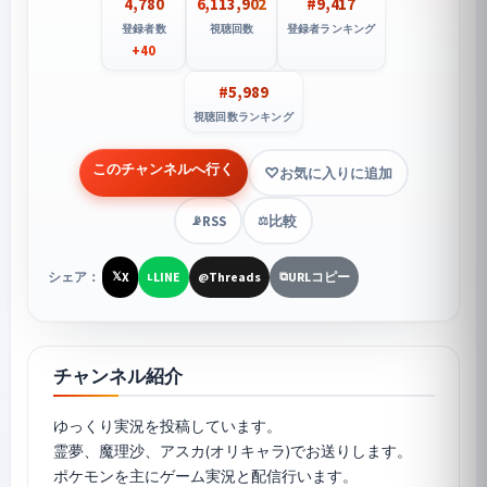
4,780
6,113,902
#9,417
登録者数
視聴回数
登録者ランキング
+40
#5,989
視聴回数ランキング
このチャンネルへ行く
お気に入りに追加
RSS
比較
📡
⚖️
シェア：
X
LINE
Threads
URLコピー
𝕏
L
@
⧉
チャンネル紹介
ゆっくり実況を投稿しています。
霊夢、魔理沙、アスカ(オリキャラ)でお送りします。
ポケモンを主にゲーム実況と配信行います。