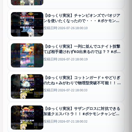
#サーナイト #メガサーナイト #ポケチャン #
拡散希望 #色違い
チャンピオンズ
【ゆっくり実況】チャンピオンズでパオジア
ンを使いたくなったので・・・ #ポケモンチ
ャンピオンズ #ポケモン #ゆっくり実況 #マ
投稿日時 2026-07-26 18:00:10
ニューラ #実質パオジアン #ポケチャン #拡
散希望 #色違い
チャンピオンズ
【ゆっくり実況】一列に並んでユナイト技撃
てば相手避けれずKO出来るのでは？？ #ポケ
モンユナイト #ユナイト #ポケモン #ゆっく
投稿日時 2026-07-23 18:00:19
り実況 #ラウドボーン #アニバーサリーフェ
スティバル
ユナイト
【ゆっくり実況】コットンガード＋やどりぎ
のたね＋みがわりで物理型突破不可能！！ #
ポケモンチャンピオンズ #ポケモン #ゆっく
投稿日時 2026-07-22 18:00:33
り実況 #エルフーン #色エルフーン #ポケチ
ャン #拡散希望 #色違い
チャンピオンズ
【ゆっくり実況】サザングロスに対抗できる
加速クエスパトラ！！ #ポケモンチャンピオ
ンズ #ポケモン #ゆっくり実況 #クエスパト
投稿日時 2026-07-21 18:00:32
ラ #色クエスパトラ #ポケチャン #拡散希望
#色違い
チャンピオンズ