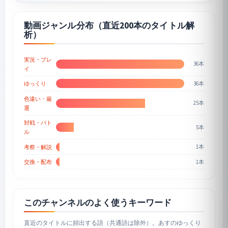
動画ジャンル分布（直近200本のタイトル解
析）
実況・プレ
36本
イ
36本
ゆっくり
色違い・厳
25本
選
対戦・バト
5本
ル
1本
考察・解説
1本
交換・配布
このチャンネルのよく使うキーワード
直近のタイトルに頻出する語（共通語は除外）。あすのゆっくり