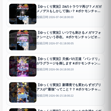
【ゆっくり実況】ZAのトラウマ再び？メガガ
メノデスもしかして強い？ #ポケモンチャン
ピオンズ #ポケモン #ゆっくり実況 #ガメノ
投稿日時 2026-07-04 18:00:03
デス #メガガメノデス #ポケチャン #拡散希
望 #色違い
チャンピオンズ
【ゆっくり実況】いつでも刺さるメガマフォ
クシーという存在。 #ポケモンチャンピオン
ズ #ポケモン #ゆっくり実況 #マフォクシー
投稿日時 2026-07-01 18:00:05
#メガマフォクシー #ポケチャン #拡散希望 #
色違い
チャンピオンズ
【ゆっくり実況】天候パの王道「バンドリ」
がラグラージを倒します #ポケモンチャンピ
オンズ #ポケモン #ゆっくり実況 #メガバン
投稿日時 2026-06-26 18:00:20
ギラス #ドリュウズ #ポケチャン #拡散希望
#色違い
チャンピオンズ
【ゆっくり実況】新環境でも変わらずガブリ
アスが”最強”ってこと？？ #ポケモンチャン
ピオンズ #ポケモン #ゆっくり実況 #ガブリ
投稿日時 2026-06-25 18:00:22
アス #ポケチャン #拡散希望 #色違い
チャンピオンズ
【ゆっくり実況】ツインテールの力持ちメガ