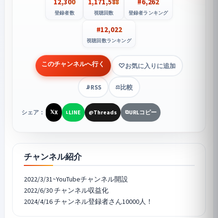
12,300
1,171,588
#6,262
登録者数
視聴回数
登録者ランキング
#12,022
視聴回数ランキング
このチャンネルへ行く
お気に入りに追加
RSS
比較
📡
⚖️
シェア：
X
LINE
Threads
URLコピー
𝕏
L
@
⧉
チャンネル紹介
2022/3/31~YouTubeチャンネル開設
2022/6/30 チャンネル収益化