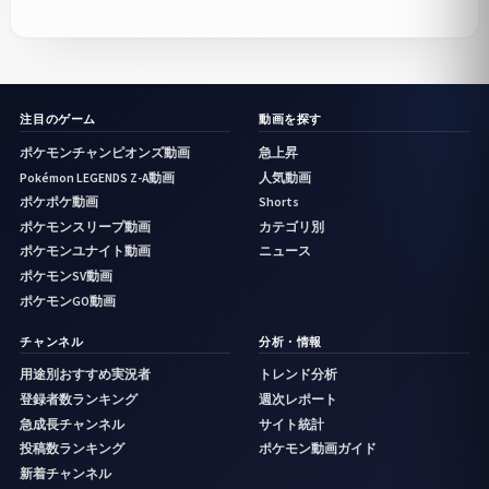
注目のゲーム
動画を探す
ポケモンチャンピオンズ動画
急上昇
Pokémon LEGENDS Z-A動画
人気動画
ポケポケ動画
Shorts
ポケモンスリープ動画
カテゴリ別
ポケモンユナイト動画
ニュース
ポケモンSV動画
ポケモンGO動画
チャンネル
分析・情報
用途別おすすめ実況者
トレンド分析
登録者数ランキング
週次レポート
急成長チャンネル
サイト統計
投稿数ランキング
ポケモン動画ガイド
新着チャンネル