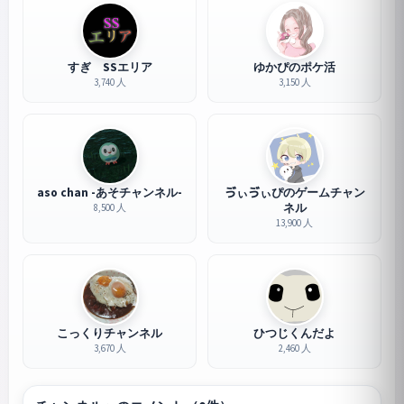
すぎ SSエリア
ゆかぴのポケ活
3,740 人
3,150 人
aso chan -あそチャンネル-
ゔぃゔぃぴのゲームチャン
ネル
8,500 人
13,900 人
こっくりチャンネル
ひつじくんだよ
3,670 人
2,460 人