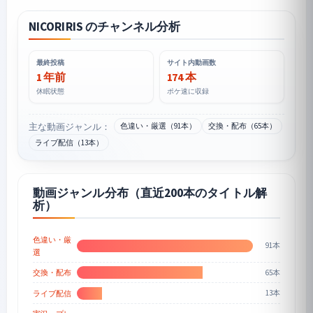
NICORIRIS のチャンネル分析
最終投稿
サイト内動画数
1 年前
174 本
休眠状態
ポケ速に収録
主な動画ジャンル：
色違い・厳選（91本）
交換・配布（65本）
ライブ配信（13本）
動画ジャンル分布（直近200本のタイトル解
析）
色違い・厳
91本
選
65本
交換・配布
13本
ライブ配信