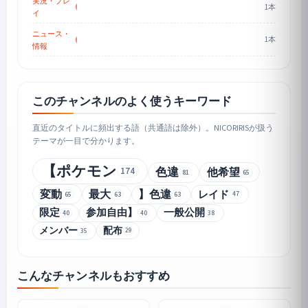
実況・プレ
1本
イ
ニュース・
1本
情報
このチャンネルのよく使うキーワード
直近のタイトルに頻出する語（共通語は除外）。NICORIRISが扱う
テーマが一目で分かります。
【ポケモン
174
色違
他希望
81
65
変動
最大
】色違
レイド
65
63
63
47
限定
参加自由】
一般公開
40
40
38
メンバー
配布
29
35
こんなチャンネルもおすすめ