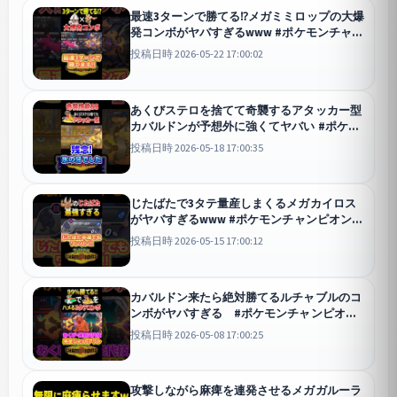
最速3ターンで勝てる⁉︎メガミミロップの大爆
発コンボがヤバすぎるwww #ポケモンチャン
ピオンズ #ポケモン
チャンピオンズ
投稿日時 2026-05-22 17:00:02
あくびステロを捨てて奇襲するアタッカー型
カバルドンが予想外に強くてヤバい #ポケモ
ンチャンピオンズ #ポケモン
チャンピオンズ
投稿日時 2026-05-18 17:00:35
じたばたで3タテ量産しまくるメガカイロス
がヤバすぎるwww #ポケモンチャンピオンズ
#ポケモン
チャンピオンズ
投稿日時 2026-05-15 17:00:12
カバルドン来たら絶対勝てるルチャブルのコ
ンボがヤバすぎる #ポケモンチャンピオン
ズ #ポケモン
チャンピオンズ
投稿日時 2026-05-08 17:00:25
攻撃しながら麻痺を連発させるメガガルーラ