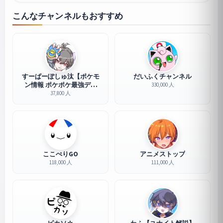
こんなチャンネルもおすすめ
すーぱーぽしゅ汰【ポケモ
だいふくチャンネル
ン情報 ポケポケ最強デッ
330,000 人
キ】
37,800 人
ここぺりGO
アニメストップ
118,000 人
111,000 人