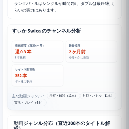
ランクバトルはシングルが瞬間7位、ダブルは最終3桁く
すぃか Swica のチャンネル分析
投稿頻度（直近6ヶ月）
最終投稿
週 0.3 本
2 ヶ月前
8 本投稿
ゆるやかに更新
サイト内動画数
352 本
ポケ速に収録
主な動画ジャンル：
考察・解説（12本）
対戦・バトル（11本）
実況・プレイ（4本）
動画ジャンル分布（直近200本のタイトル解
析）