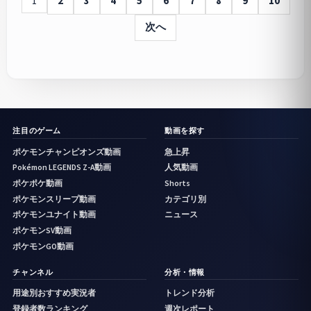
1
2
3
4
5
6
7
8
9
10
次へ
注目のゲーム
動画を探す
ポケモンチャンピオンズ動画
急上昇
Pokémon LEGENDS Z-A動画
人気動画
ポケポケ動画
Shorts
ポケモンスリープ動画
カテゴリ別
ポケモンユナイト動画
ニュース
ポケモンSV動画
ポケモンGO動画
チャンネル
分析・情報
用途別おすすめ実況者
トレンド分析
登録者数ランキング
週次レポート