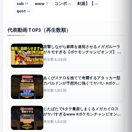
sub
www
コンボ
剣盾】【
27
30
19
19
quot
18
代表動画 TOP3（再生数順）
攻撃しながら麻痺を連発させるメガガルーラ
がキモすぎる【ポケモンチャンピオンズ】
チャンピオンズ
再生数 8,228 回
あくびステロを捨てて奇襲するアタッカー型
カバルドンが予想外に強くてヤバい #ポケモ
ンチャンピオンズ #ポケモン
チャンピオンズ
再生数 5,851 回
じたばたで3タテ量産しまくるメガカイロス
がヤバすぎるwww #ポケモンチャンピオンズ
#ポケモン
チャンピオンズ
再生数 5,820 回