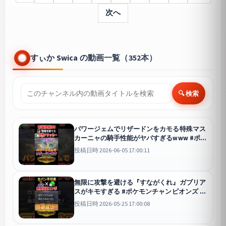
次へ
すぃか Swica の動画一覧（352本）
🔍 検索
パワージェムでリザードンをカモる特殊マス
カーニャの騎手性能がヤバすぎるwww #ポケ
モンチャンピオンズ #ポケモン
チャンピオンズ
投稿日時 2026-06-05 17:00:11
無限に攻撃を避ける『すながくれ』ガブリア
スがキモすぎる #ポケモンチャンピオンズ #
ポケモン
チャンピオンズ
投稿日時 2026-05-25 17:00:08