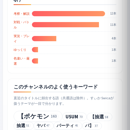
12本
考察・解説
対戦・バト
11本
ル
実況・プレ
4本
イ
1本
ゆっくり
色違い・厳
1本
選
このチャンネルのよく使うキーワード
直近のタイトルに頻出する語（共通語は除外）。すぃか Swicaが
扱うテーマが一目で分かります。
【ポケモン
163
USUM
【抽選
73
58
抽選
ヤバ
パーティ
パ】
51
47
45
37