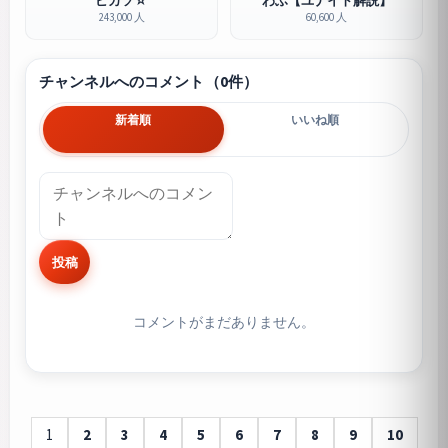
ピカソ☆
わふ【ユナイト解説】
243,000 人
60,600 人
チャンネルへのコメント（0件）
新着順
いいね順
投稿
コメントがまだありません。
1
2
3
4
5
6
7
8
9
10