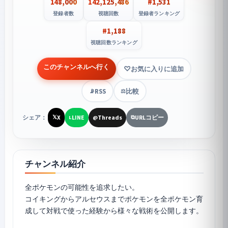
148,000
142,125,486
#1,531
登録者数
視聴回数
登録者ランキング
#1,188
視聴回数ランキング
このチャンネルへ行く
お気に入りに追加
RSS
比較
📡
⚖️
シェア：
X
LINE
Threads
URLコピー
𝕏
L
@
⧉
チャンネル紹介
全ポケモンの可能性を追求したい。
コイキングからアルセウスまでポケモンを全ポケモン育
成して対戦で使った経験から様々な戦術を公開します。