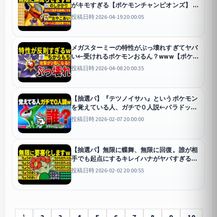
がキモすぎる【ポケモンチャンピオンズ】
チャンピオンズ
投稿日時 2026-04-19 20:00:05
メガスターミーの特性がぶっ壊れすぎてヤバ
い←受けれるポケモンおるん？www【ポケモ
ンチャンピオンズ】
チャンピオンズ
投稿日時 2026-04-08 20:00:35
【抽選パ】『テツノイサハ』というポケモン
を覚えている人、ガチで０人説←パラドック
スで一番存在感薄くね？ #74-1【ポケモンSV/
投稿日時 2026-02-07 20:00:00
ポケモンスカーレットバイオレット】
SV
【抽選パ】無限に蝶舞、無限に回復。誰が相
手でも起点にするキレイハナがヤバすぎる
#72-1【ポケモンSV/ポケモンスカーレットバ
投稿日時 2026-02-02 20:00:55
イオレット】
SV