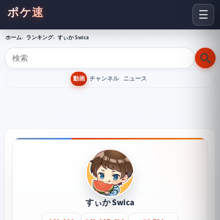
ポケ速
☰
ホーム
ランキング
すぃか Swica
動画
チャンネル
ニュース
すぃか Swica