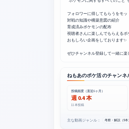
“ポケモンに関するすべてのこと”
フォロワーに得してもらうをモット
対戦の知識や構築意図の紹介
育成済みポケモンの配布
視聴者さんに楽しんでもらえるポ
おもしろい企画をしております✨
ねもあのポケ活 のチャンネ
投稿頻度（直近6ヶ月）
週 0.4 本
11 本投稿
主な動画ジャンル：
考察・解説（9本