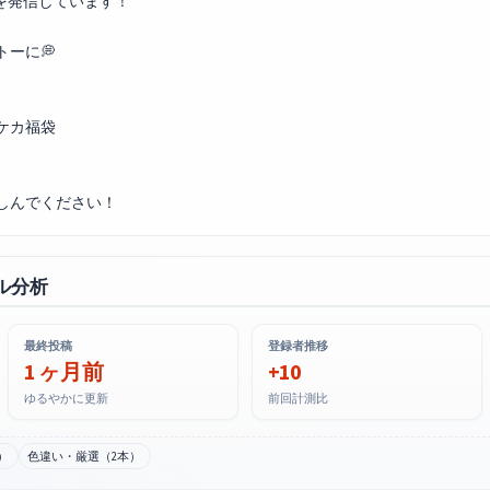
を発信しています！
ーに💭
ケカ福袋
ル分析
最終投稿
登録者推移
1 ヶ月前
+10
ゆるやかに更新
前回計測比
）
色違い・厳選（2本）