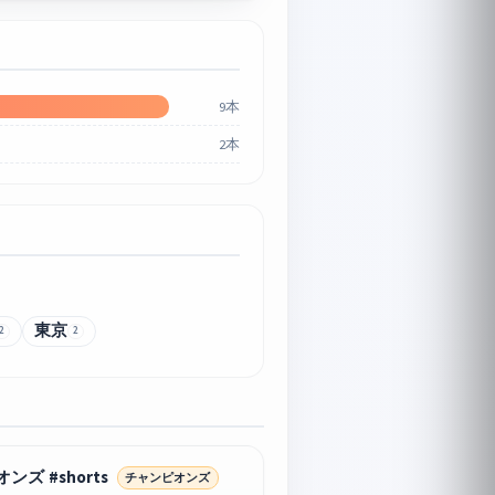
9本
2本
東京
2
2
 #shorts
チャンピオンズ