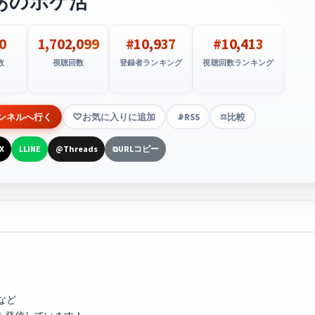
あのポケ活
0
1,702,099
#10,937
#10,413
数
視聴回数
登録者ランキング
視聴回数ランキング
ンネルへ行く
お気に入りに追加
RSS
比較
📡
⚖️
X
LINE
Threads
URLコピー
L
@
⧉
など