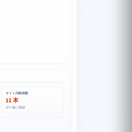
サイト内動画数
11 本
ポケ速に収録