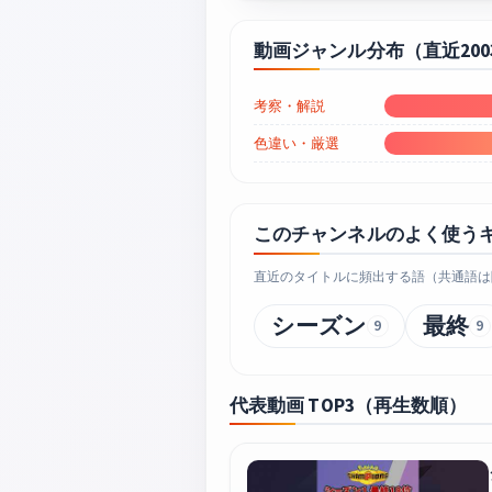
動画ジャンル分布（直近20
考察・解説
色違い・厳選
このチャンネルのよく使う
直近のタイトルに頻出する語（共通語は
シーズン
最終
9
9
代表動画 TOP3（再生数順）