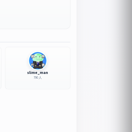
slime_man
790 人