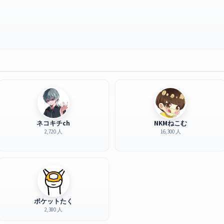
ネコキチch
NKMねこむ
2,720 人
16,300 人
ポケットたく
2,380 人