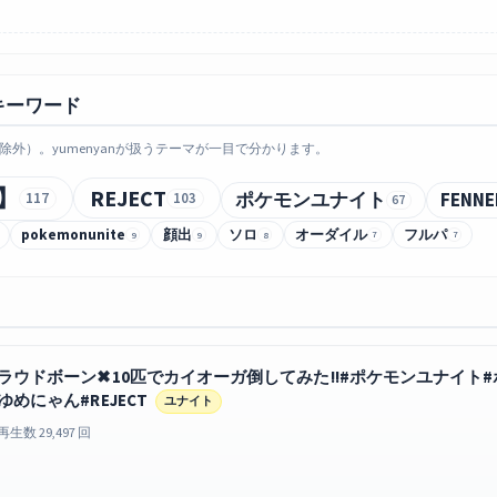
キーワード
外）。yumenyanが扱うテーマが一目で分かります。
】
REJECT
ポケモンユナイト
FENNE
117
103
67
pokemonunite
顔出
ソロ
オーダイル
フルパ
9
9
8
7
7
ラウドボーン✖︎10匹でカイオーガ倒してみた!!#ポケモンユナイト#ポケ
ゆめにゃん#REJECT
ユナイト
再生数 29,497 回