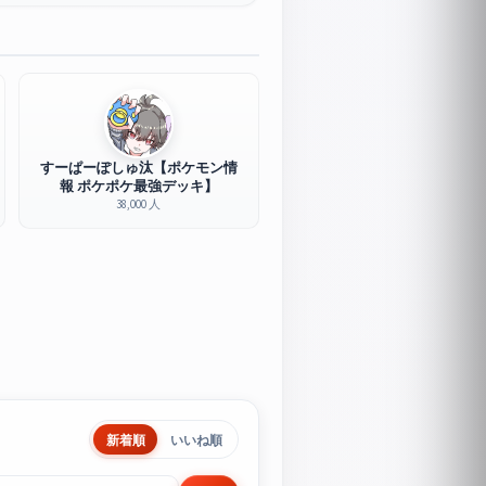
すーぱーぽしゅ汰【ポケモン情
報 ポケポケ最強デッキ】
38,000 人
新着順
いいね順