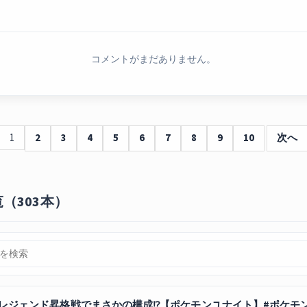
コメントがまだありません。
1
2
3
4
5
6
7
8
9
10
次へ
覧（303本）
レジェンド昇格戦でまさかの構成⁉【ポケモンユナイト】#ポケモンユナ