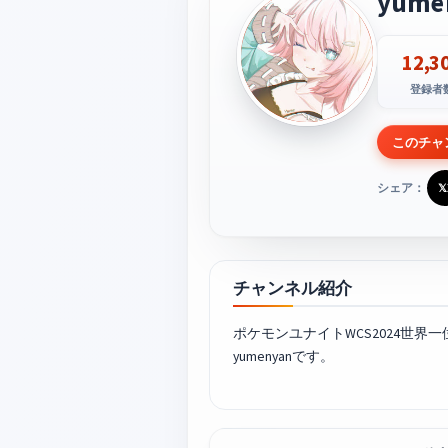
yume
12,3
登録者
このチャ
シェア：
𝕏
チャンネル紹介
ポケモンユナイト
WCS2024世界一
yumenyanです。