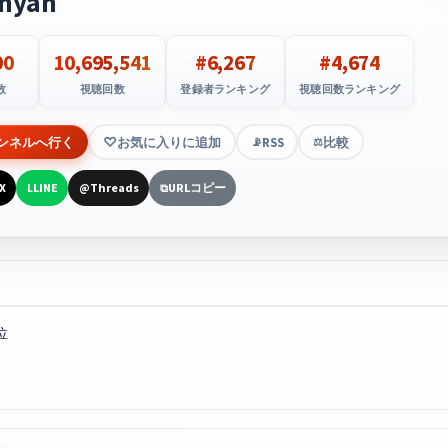
nyan
00
10,695,541
#6,267
#4,674
数
視聴回数
登録者ランキング
視聴回数ランキング
ンネルへ行く
お気に入りに追加
RSS
比較
📡
⚖️
X
LINE
Threads
URLコピー
L
@
⧉
位