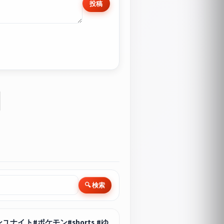
投稿
🔍 検索
イト#ポケモン#shorts #ゆ