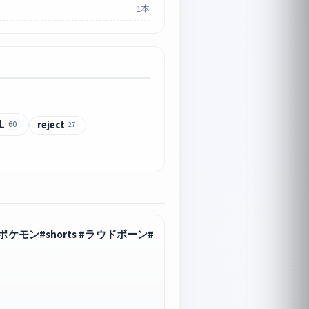
1本
L
reject
60
27
モン#shorts #ラウドボーン#