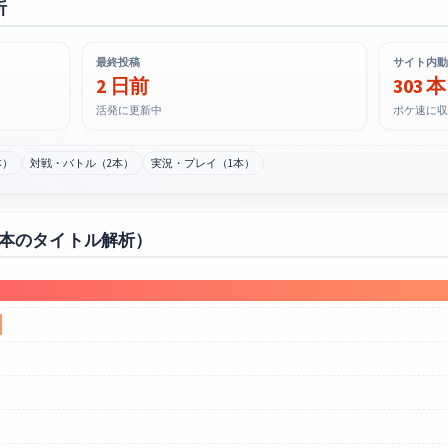
析
最終投稿
サイト内動
2 日前
303 本
活発に更新中
ポケ速に収
本）
対戦・バトル（2本）
実況・プレイ（1本）
0本のタイトル解析）