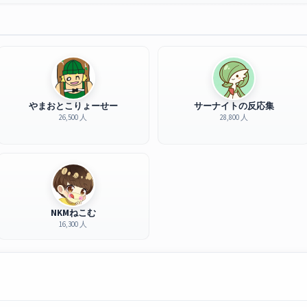
やまおとこりょーせー
サーナイトの反応集
26,500 人
28,800 人
NKMねこむ
16,300 人