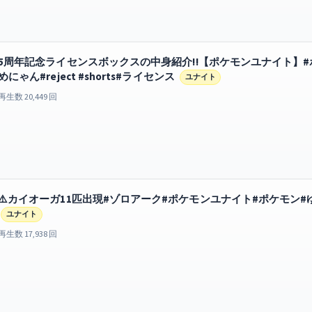
5周年記念ライセンスボックスの中身紹介!!【ポケモンユナイト】#ポ
めにゃん#reject #shorts#ライセンス
ユナイト
再生数 20,449 回
⚠️カイオーガ11匹出現#ゾロアーク#ポケモンユナイト#ポケモン#ゆめにゃ
ユナイト
再生数 17,938 回