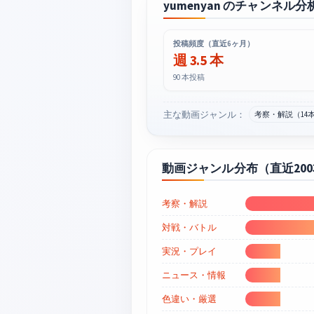
yumenyan のチャンネル分
投稿頻度（直近6ヶ月）
週 3.5 本
90 本投稿
主な動画ジャンル：
考察・解説（14
動画ジャンル分布（直近20
考察・解説
対戦・バトル
実況・プレイ
ニュース・情報
色違い・厳選