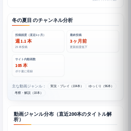
冬の夏目 のチャンネル分析
投稿頻度（直近6ヶ月）
最終投稿
週 1.1 本
3 ヶ月前
29 本投稿
更新頻度低下
サイト内動画数
105 本
ポケ速に収録
主な動画ジャンル：
実況・プレイ（104本）
ゆっくり（96本）
考察・解説（18本）
動画ジャンル分布（直近200本のタイトル解
析）