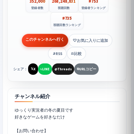
352,000
268,248,831
#753
登録者数
視聴回数
登録者ランキング
#735
視聴回数ランキング
このチャンネルへ行く
お気に入りに追加
RSS
比較
📡
⚖️
シェア：
X
LINE
Threads
URLコピー
𝕏
L
@
⧉
チャンネル紹介
ゆっくり実況者の冬の夏目です
好きなゲームを好きなだけ
【お問い合わせ】