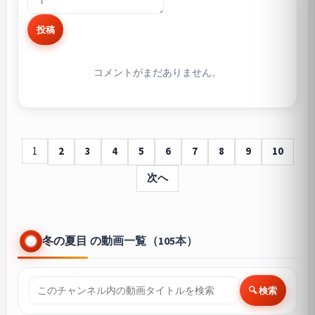
投稿
コメントがまだありません。
1
2
3
4
5
6
7
8
9
10
次へ
冬の夏目 の動画一覧（105本）
🔍 検索