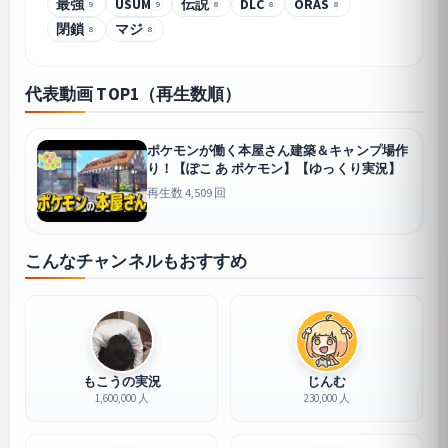
最強
USUM
伝説
DLC
ORAS
9
9
8
8
8
閉鎖
マジ
8
8
代表動画 TOP1（再生数順）
ポケモンが働く本屋さん建築＆キャンプ場作
り！【ぽこ あ ポケモン】【ゆっくり実況】
再生数 4,509 回
こんなチャンネルもおすすめ
もこうの実況
じんむ
1,600,000 人
230,000 人