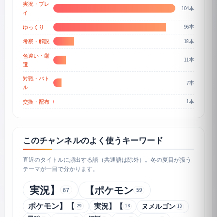
実況・プレ
104本
イ
96本
ゆっくり
18本
考察・解説
色違い・厳
11本
選
対戦・バト
7本
ル
1本
交換・配布
このチャンネルのよく使うキーワード
直近のタイトルに頻出する語（共通語は除外）。冬の夏目が扱う
テーマが一目で分かります。
実況】
【ポケモン
67
59
ポケモン】【
実況】【
ヌメルゴン
29
18
13