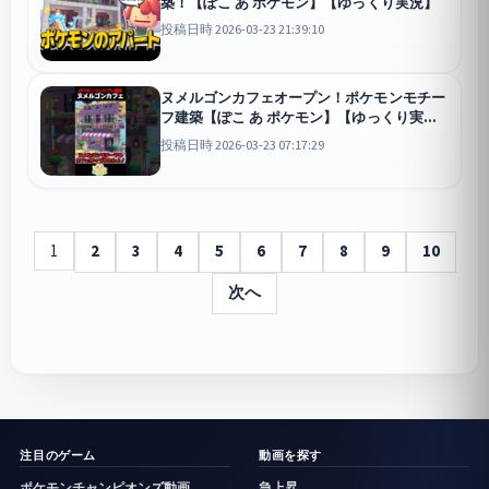
築！【ぽこ あ ポケモン】【ゆっくり実況】
投稿日時 2026-03-23 21:39:10
ヌメルゴンカフェオープン！ポケモンモチー
フ建築【ぽこ あ ポケモン】【ゆっくり実
況】
投稿日時 2026-03-23 07:17:29
1
2
3
4
5
6
7
8
9
10
次へ
注目のゲーム
動画を探す
ポケモンチャンピオンズ動画
急上昇