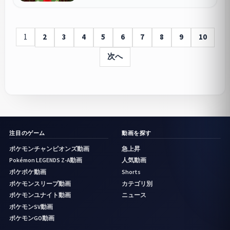
ンGO #島名なまし
GO
1
2
3
4
5
6
7
8
9
10
次へ
注目のゲーム
動画を探す
ポケモンチャンピオンズ動画
急上昇
Pokémon LEGENDS Z-A動画
人気動画
ポケポケ動画
Shorts
ポケモンスリープ動画
カテゴリ別
ポケモンユナイト動画
ニュース
ポケモンSV動画
ポケモンGO動画