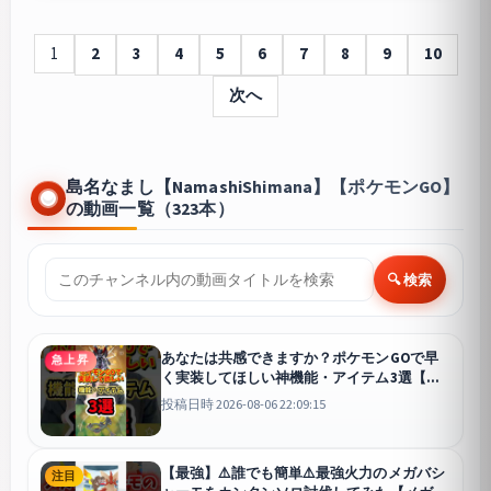
1
2
3
4
5
6
7
8
9
10
次へ
島名なまし【NamashiShimana】【ポケモンGO】
の動画一覧（323本）
🔍 検索
あなたは共感できますか？ポケモンGOで早
急上昇
く実装してほしい神機能・アイテム3選【ポ
ケモンGO】#ポケモンGO #島名なまし #キ
投稿日時 2026-08-06 22:09:15
ラ交換
GO
【最強】⚠️誰でも簡単⚠️最強火力のメガバシ
注目