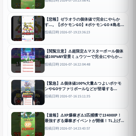
投稿日時 2026-07-20 23:08:41
が開催【ポケモンGO】#ポケモンGO #島名な
まし #しあわせたまご
GO
【悲報】ゼラオラの個体値で完全にやらか
す...。【ポケモンGO】#ポケモンGO #島名な
まし #ゼラオラ
GO
投稿日時 2026-07-19 23:36:23
【閲覧注意】⚠️超限定⚠️マスターボール個体
値100%NY背景ミュウツーで完全にやらか
す...【ポケモンGO】#ポケモンGO #島名なま
投稿日時 2026-07-16 22:04:48
し #個体値100%
GO
【緊急】⚠️個体値100%大量⚠️つよいポケモ
ンやGOサファリボールなどが登場する
Pokémon GOワイルドエリア2026が今年も開
投稿日時 2026-07-16 15:11:35
催！【ポケモンGO】#ポケモンGO #島名なま
し #つよいポケモン
GO
【速報】⚠️XP爆稼ぎ⚠️1匹捕獲で23400XP！
最強すぎる爆稼ぎイベントが開催！TL上げた
い初心者は絶対に参加！ウルトラアンロッ
投稿日時 2026-07-14 23:43:57
ク:10周年版が開催【ポケモンGO】#ポケモ