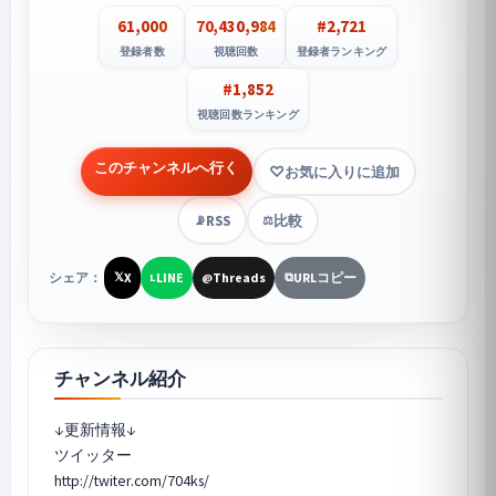
61,000
70,430,984
#2,721
登録者数
視聴回数
登録者ランキング
#1,852
視聴回数ランキング
このチャンネルへ行く
お気に入りに追加
RSS
比較
📡
⚖️
シェア：
X
LINE
Threads
URLコピー
𝕏
L
@
⧉
チャンネル紹介
↓更新情報↓
ツイッター
http://twiter.com/704ks/