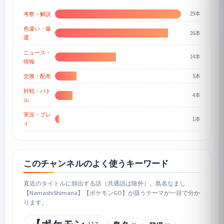
29本
考察・解説
色違い・厳
26本
選
ニュース・
14本
情報
5本
交換・配布
対戦・バト
4本
ル
実況・プレ
1本
イ
このチャンネルのよく使うキーワード
直近のタイトルに頻出する語（共通語は除外）。島名なまし
【NamashiShimana】【ポケモンGO】が扱うテーマが一目で分か
ります。