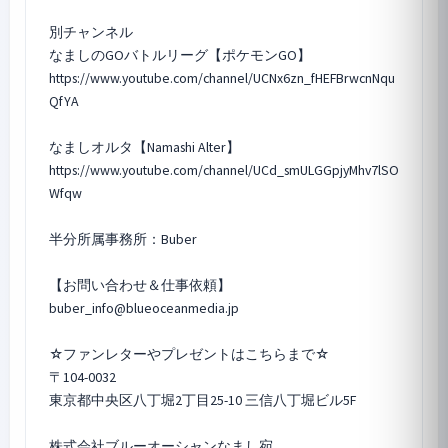
別チャンネル
なましのGOバトルリーグ【
ポケモンGO
】
https://www.youtube.com/channel/UCNx6zn_fHEFBrwcnNqu
QfYA
なましオルタ【Namashi Alter】
https://www.youtube.com/channel/UCd_smULGGpjyMhv7lSO
Wfqw
半分所属事務所：Buber
【お問い合わせ＆仕事依頼】
buber_info@blueoceanmedia.jp
☆ファンレターやプレゼントはこちらまで☆
〒104-0032
東京都中央区八丁堀2丁目25-10 三信八丁堀ビル5F