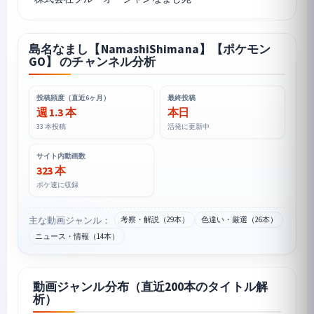
島名なまし【NamashiShimana】【ポケモン
GO】 のチャンネル分析
投稿頻度（直近6ヶ月）
最終投稿
週 1.3 本
本日
33 本投稿
活発に更新中
サイト内動画数
323 本
ポケ速に収録
主な動画ジャンル：
考察・解説（29本）
色違い・厳選（26本）
ニュース・情報（14本）
動画ジャンル分布（直近200本のタイトル解
析）