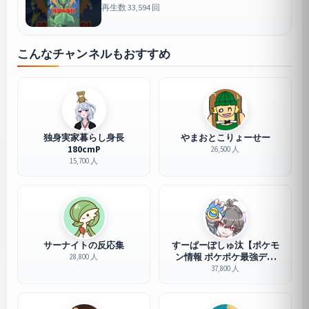
残念なポイントも...無課金、初心者救済イベ
再生数 33,594 回
なるか！？天空への想いが開催【ポケモン
GO】#ポケモンGO #島名なまし
GO
こんなチャンネルもおすすめ
独身実家暮らし身長
やまおとこりょーせー
180cmP
26,500 人
15,700 人
サーナイトの反応集
すーぱーぽしゅ汰【ポケモ
ン情報 ポケポケ最強デッ
28,800 人
キ】
37,800 人