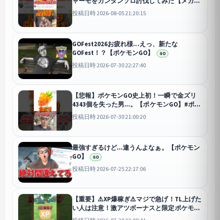
ャーモをカンタンソロ討伐してみた【メガミ
ュウツーorメガレックウザ】【ポケモン
投稿日時 2026-08-05 21:20:15
GO】#ポケモンGO #島名なまし #メガバシ
ャーモ
GO
GOFest2026お疲れ様...えっ、新たな
GOFest！？【ポケモンGO】
GO
投稿日時 2026-07-30 22:27:40
【悲報】ポケモンGO史上初！一瞬で金ズリ
4343個を失った男...。【ポケモンGO】#ポケ
モンGO #島名なまし #きんのズリのみ
GO
投稿日時 2026-07-30 21:00:20
最強すぎるけど...違うんよなぁ。【ポケモン
GO】
GO
投稿日時 2026-07-25 22:17:06
【重要】⚠️XP爆稼ぎ⚠️マジで急げ！TL上げた
い人は注意！激アツボーナスと限定ポケモン
がマジで最高！ウルトラアンロック10周年版