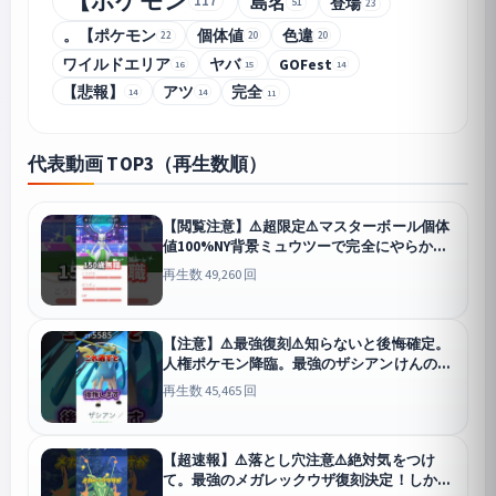
【ポケモン
117
島名
登場
51
23
。【ポケモン
個体値
色違
20
20
22
ワイルドエリア
ヤバ
GOFest
16
15
14
【悲報】
アツ
完全
14
14
11
代表動画 TOP3（再生数順）
【閲覧注意】⚠️超限定⚠️マスターボール個体
値100%NY背景ミュウツーで完全にやらか
す...【ポケモンGO】#ポケモンGO #島名なま
再生数 49,260 回
し #個体値100%
GO
【注意】⚠️最強復刻⚠️知らないと後悔確定。
人権ポケモン降臨。最強のザシアンけんのお
う、ザマゼンタたてのおう復刻決定！大いな
再生数 45,465 回
る軌跡レイド情報【ポケモンGO】#ポケモン
GO #島名なまし #大いなる軌跡
GO
【超速報】⚠️落とし穴注意⚠️絶対気をつけ
て。最強のメガレックウザ復刻決定！しかし