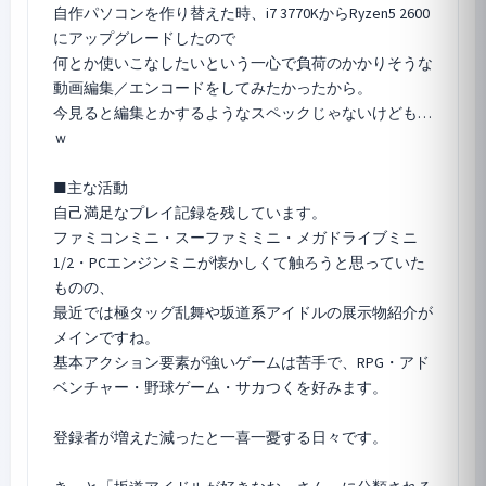
自作パソコンを作り替えた時、i7 3770KからRyzen5 2600
にアップグレードしたので
何とか使いこなしたいという一心で負荷のかかりそうな
動画編集／エンコードをしてみたかったから。
今見ると編集とかするようなスペックじゃないけども…
ｗ
■主な活動
自己満足なプレイ記録を残しています。
ファミコンミニ・スーファミミニ・メガドライブミニ
1/2・PCエンジンミニが懐かしくて触ろうと思っていた
ものの、
最近では極タッグ乱舞や坂道系アイドルの展示物紹介が
メインですね。
基本アクション要素が強いゲームは苦手で、RPG・アド
ベンチャー・野球ゲーム・サカつくを好みます。
登録者が増えた減ったと一喜一憂する日々です。