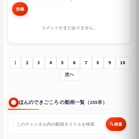
投稿
コメントがまだありません。
1
2
3
4
5
6
7
8
9
10
次へ
ほんのできごころ の動画一覧（255本）
🔍 検索