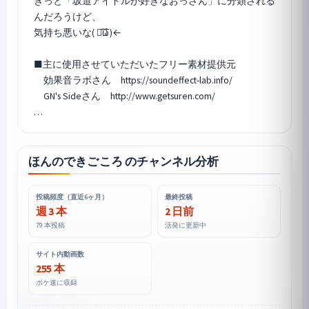
きっと「坂道アイドルが好きなおっさん」に分類される
んだろうけど、
気持ち悪いな( ･᷄ὢ･᷅ )←
■主に使用させていただいたフリー素材提供元
効果音ラボさん https://soundeffect-lab.info/
GN's Sideさん http://www.getsuren.com/
…
ほんのできごころ のチャンネル分析
投稿頻度（直近6ヶ月）
最終投稿
週 3 本
2 日前
79 本投稿
活発に更新中
サイト内動画数
255 本
ポケ速に収録