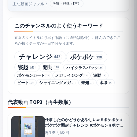
主な動画ジャンル：
考察・解説（1本）
このチャンネルのよく使うキーワード
直近のタイトルに頻出する語（共通語は除外）。ほんのできごこ
ろが扱うテーマが一目で分かります。
チャレンジ
ポケポケ
442
398
寝起
開封
241
ハイクラスパック
199
28
ポケモンカード
メガライジング
波動
23
23
18
ビート
シャイニングメガ
未知
水域
18
17
17
17
代表動画 TOP3（再生数順）
仕事したのかどうかあやしいw #ポケポケ #
ポケポケ開封チャレンジ #ポケモン #ポケッ
トモンスター #シャイニングメガ
ポケポケ
再生数 4,482 回