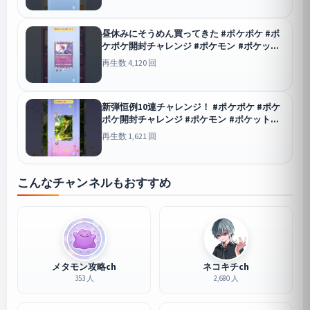
昼休みにそうめん買ってきた #ポケポケ #ポ
ケポケ開封チャレンジ #ポケモン #ポケット
モンスター#波動ビート
ポケポケ
再生数 4,120 回
新弾恒例10連チャレンジ！ #ポケポケ #ポケ
ポケ開封チャレンジ #ポケモン #ポケットモ
ンスター #波動ビート #10連
ポケポケ
再生数 1,621 回
こんなチャンネルもおすすめ
メタモン攻略ch
ネコキチch
353 人
2,680 人