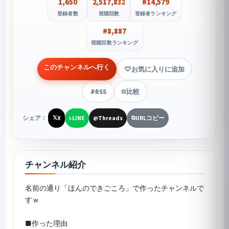
1,650
2,517,832
#14,579
登録者数
視聴回数
登録者ランキング
#8,887
視聴回数ランキング
このチャンネルへ行く
お気に入りに追加
RSS
比較
📡
⚖️
シェア：
X
LINE
Threads
URLコピー
𝕏
L
@
⧉
チャンネル紹介
名前の通り「ほんのできごころ」で作ったチャンネルで
すｗ
■作った理由