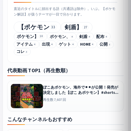
直近のタイトルに頻出する語（共通語は除外）。いぶ。【ポケモ
ン解説】が扱うテーマが一目で分かります。
【ポケモン
剣盾】
33
27
ポケモン】
ポケモン、
剣盾
配布
10
4
4
4
アイテム
出現
ゲット
HOME
公開
4
4
4
4
3
コレ
3
代表動画 TOP1（再生数順）
ぽこあポケモン、海外で⚫︎⚫︎が公開！発売が
決定しました【ぽこ あポケモン】#shorts#
ぽこあポケモン#ポケモン
再生数 7,607 回
こんなチャンネルもおすすめ