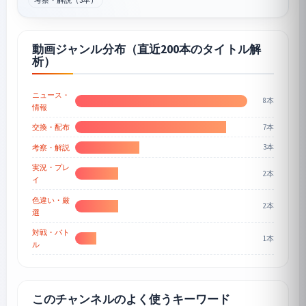
動画ジャンル分布（直近200本のタイトル解
析）
ニュース・
8本
情報
7本
交換・配布
3本
考察・解説
実況・プレ
2本
イ
色違い・厳
2本
選
対戦・バト
1本
ル
このチャンネルのよく使うキーワード