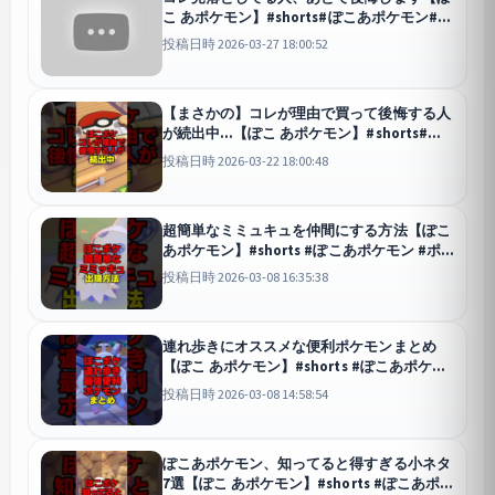
こ あポケモン】#shorts#ぽこあポケモン#ポ
ケモン
投稿日時 2026-03-27 18:00:52
【まさかの】コレが理由で買って後悔する人
が続出中…【ぽこ あポケモン】#shorts#ぽ
こあポケモン#ポケモン
投稿日時 2026-03-22 18:00:48
超簡単なミミュキュを仲間にする方法【ぽこ
あポケモン】#shorts #ぽこあポケモン #ポ
ケモン
投稿日時 2026-03-08 16:35:38
連れ歩きにオススメな便利ポケモンまとめ
【ぽこ あポケモン】#shorts #ぽこあポケモ
ン #ポケモン
投稿日時 2026-03-08 14:58:54
ぽこあポケモン、知ってると得すぎる小ネタ
7選【ぽこ あポケモン】#shorts #ぽこあポケ