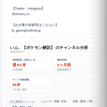
【Twitter・Instagram】
＠ibmaru_ru
【お仕事の依頼等はこちらに】
ib_game@outlook.jp
いぶ。【ポケモン解説】 のチャンネル分析
投稿頻度（直近6ヶ月）
最終投稿
週 0.5 本
3 ヶ月前
12 本投稿
更新頻度低下
サイト内動画数
50 本
ポケ速に収録
主な動画ジャンル：
ニュース・情報（8本）
交換・配布（7本）
考察・解説（3本）