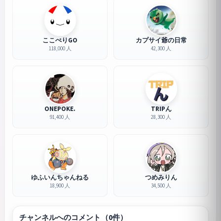
ここぺりGO
カプサイ爺の日常
118,000 人
42,300 人
ONEPOKE.
TRIPん
91,400 人
28,300 人
ゆふいんちゃんねる
つめみりん
18,900 人
34,500 人
チャンネルへのコメント（0件）