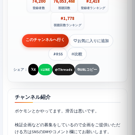
74,200
76,053,468
#2,418
登録者数
視聴回数
登録者ランキング
#1,778
視聴回数ランキング
このチャンネルへ行く
お気に入りに追加
RSS
比較
📡
⚖️
シェア：
X
LINE
Threads
URLコピー
𝕏
L
@
⧉
チャンネル紹介
ポケモンとかやってます。滑舌は悪いです。
検証企画などの募集をしているので企画をご提供いただ
ける方はSNSのDMやコメント欄にてお願いします。