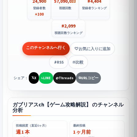
24,900
57,090,033
#4,404
登録者数
視聴回数
登録者ランキング
+100
#2,099
視聴回数ランキング
このチャンネルへ行く
お気に入りに追加
RSS
比較
📡
⚖️
シェア：
X
LINE
Threads
URLコピー
𝕏
L
@
⧉
ガブリアスch【ゲーム攻略解説】 のチャンネル
分析
投稿頻度（直近6ヶ月）
最終投稿
週 1 本
1 ヶ月前