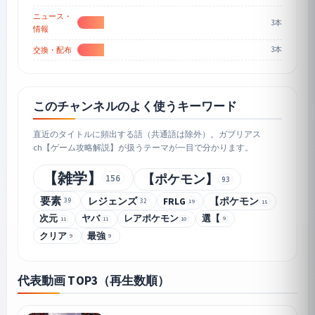
ニュース・
3本
情報
3本
交換・配布
このチャンネルのよく使うキーワード
直近のタイトルに頻出する語（共通語は除外）。ガブリアス
ch【ゲーム攻略解説】が扱うテーマが一目で分かります。
【雑学】
【ポケモン】
156
93
要素
レジェンズ
FRLG
【ポケモン
39
32
19
15
次元
ヤバ
レアポケモン
選【
9
11
11
10
クリア
最強
9
9
代表動画 TOP3（再生数順）