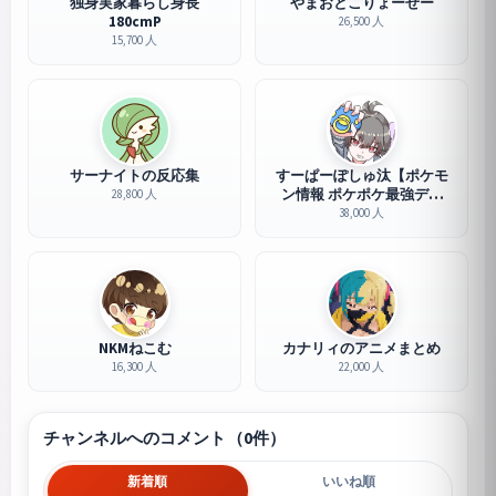
独身実家暮らし身長
やまおとこりょーせー
180cmP
26,500 人
15,700 人
サーナイトの反応集
すーぱーぽしゅ汰【ポケモ
ン情報 ポケポケ最強デッ
28,800 人
キ】
38,000 人
NKMねこむ
カナリィのアニメまとめ
16,300 人
22,000 人
チャンネルへのコメント（0件）
新着順
いいね順