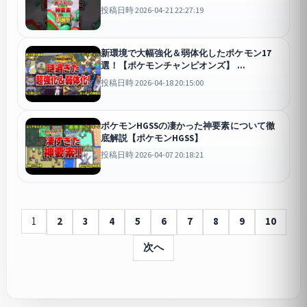
投稿日時 2026-04-21 22:27:19
新環境で大幅強化＆弱体化したポケモン17
選！【ポケモンチャンピオンズ】
チャンピオンズ
投稿日時 2026-04-18 20:15:00
ポケモンHGSSの凄かった神要素について徹
底解説【ポケモンHGSS】
投稿日時 2026-04-07 20:18:21
1
2
3
4
5
6
7
8
9
10
次へ