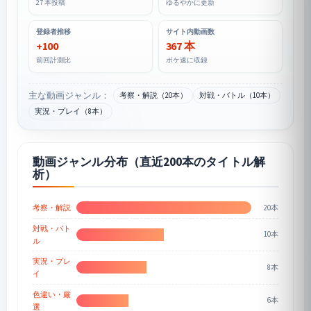
27 本投稿
ゆるやかに更新
登録者推移
サイト内動画数
+100
367 本
前回計測比
ポケ速に収録
主な動画ジャンル：
考察・解説（20本）
対戦・バトル（10本）
実況・プレイ（8本）
動画ジャンル分布（直近200本のタイトル解
析）
20本
考察・解説
対戦・バト
10本
ル
実況・プレ
8本
イ
色違い・厳
6本
選