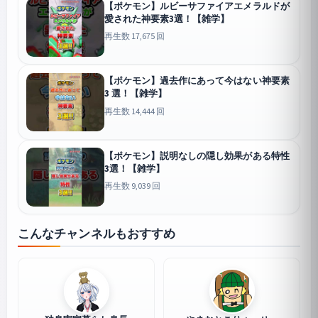
【ポケモン】ルビーサファイアエメラルドが
愛された神要素3選！【雑学】
再生数 17,675 回
【ポケモン】過去作にあって今はない神要素
3 選！【雑学】
再生数 14,444 回
【ポケモン】説明なしの隠し効果がある特性
3選！【雑学】
再生数 9,039 回
こんなチャンネルもおすすめ