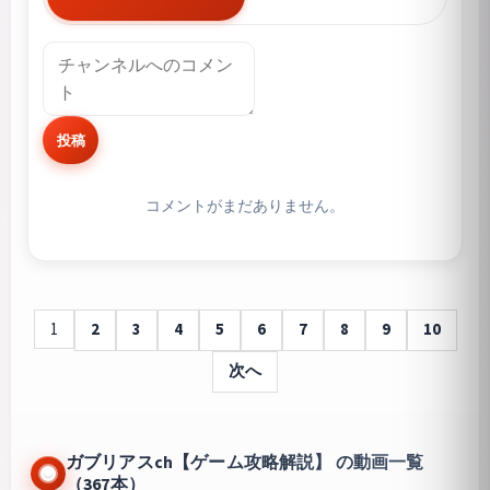
投稿
コメントがまだありません。
1
2
3
4
5
6
7
8
9
10
次へ
ガブリアスch【ゲーム攻略解説】 の動画一覧
（367本）