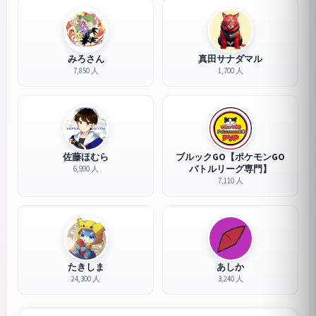
みろさん
真田サナダマル
7,850 人
1,700 人
佐藤ほむら
ブルックGO【ポケモンGO
バトルリーグ専門】
6,990 人
7,110 人
たきしま
あしか
24,300 人
3,240 人