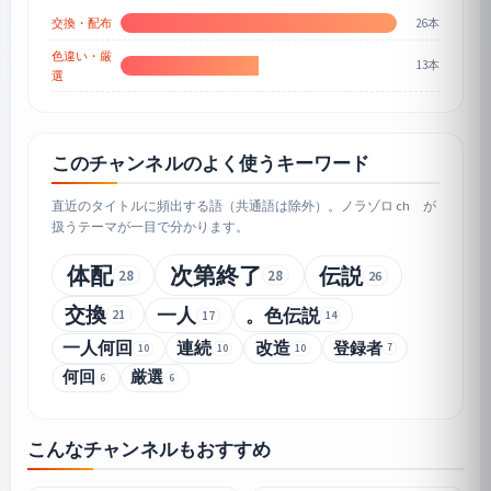
26本
交換・配布
色違い・厳
13本
選
このチャンネルのよく使うキーワード
直近のタイトルに頻出する語（共通語は除外）。ノラゾロ ch が
扱うテーマが一目で分かります。
体配
次第終了
伝説
28
28
26
交換
一人
。色伝説
21
17
14
一人何回
連続
改造
登録者
7
10
10
10
何回
厳選
6
6
こんなチャンネルもおすすめ