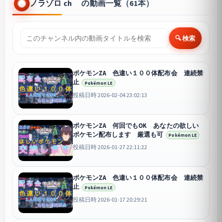
ノラゾロ ch の動画一覧（61本）
🔍 検索
ポケモンZA 色違い１００体配布会 連続禁
止
Pokémon LE
投稿日時 2026-02-04 23:02:13
ポケモンZA 何回でもOK あなたの欲しい
ポケモン配布します 厳選も可
Pokémon LE
投稿日時 2026-01-27 22:11:22
ポケモンZA 色違い１００体配布会 連続禁
止
Pokémon LE
投稿日時 2026-01-17 20:29:21