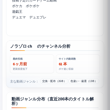
投稿予定のカードゲーム動画
ポケカ
ポケポケ
遊戯王
デュエマ デュエプレ
ノラゾロ ch のチャンネル分析
最終投稿
サイト内動画数
6 ヶ月前
61 本
更新頻度低下
ポケ速に収録
主な動画ジャンル：
交換・配布（26本）
色違い・厳選（13本）
動画ジャンル分布（直近200本のタイトル解
析）