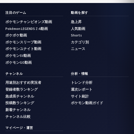
注目のゲーム
動画を探す
ポケモンチャンピオンズ動画
急上昇
Pokémon LEGENDS Z-A動画
人気動画
ポケポケ動画
Shorts
ポケモンスリープ動画
カテゴリ別
ポケモンユナイト動画
ニュース
ポケモンSV動画
ポケモンGO動画
チャンネル
分析・情報
用途別おすすめ実況者
トレンド分析
登録者数ランキング
週次レポート
急成長チャンネル
サイト統計
投稿数ランキング
ポケモン動画ガイド
新着チャンネル
チャンネル比較
マイページ・運営