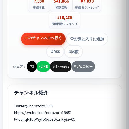
7,590
541,866
#7,830
登録者数
視聴回数
登録者ランキング
#16,285
視聴回数ランキング
このチャンネルへ行く
お気に入りに追加
RSS
比較
📡
⚖️
シェア：
X
LINE
Threads
URLコピー
𝕏
L
@
⧉
チャンネル紹介
Twitter@norazoro1995
https://twitter.com/norazoro1995?
t=tdzhqN1BpWyTp6q1eSkuHQ&s=09