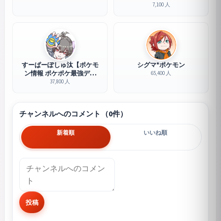
7,100 人
すーぱーぽしゅ汰【ポケモ
シグマ*ポケモン
ン情報 ポケポケ最強デッ
65,400 人
キ】
37,800 人
チャンネルへのコメント（0件）
新着順
いいね順
投稿