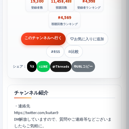
19,300
11,458,488
#4,998
登録者数
視聴回数
登録者ランキング
#4,569
視聴回数ランキング
このチャンネルへ行く
お気に入りに追加
RSS
比較
📡
⚖️
シェア：
X
LINE
Threads
URLコピー
𝕏
L
@
⧉
チャンネル紹介
・連絡先
https://twitter.com/kuitan9
DM解放していますので、質問やご連絡等などございま
したらご気軽に。