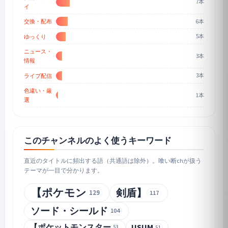
7本
イ
6本
交換・配布
5本
ゆっくり
ニュース・
3本
情報
3本
ライブ配信
色違い・厳
1本
選
このチャンネルのよく使うキーワード
直近のタイトルに頻出する語（共通語は除外）。喰い断chが扱う
テーマが一目で分かります。
【ポケモン
剣盾】
129
117
ソード・シールド
104
【ポケットモンスター
USUM
53
51