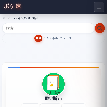
ポケ速
☰
ホーム
ランキング
喰い断ch
動画
チャンネル
ニュース
喰い断ch