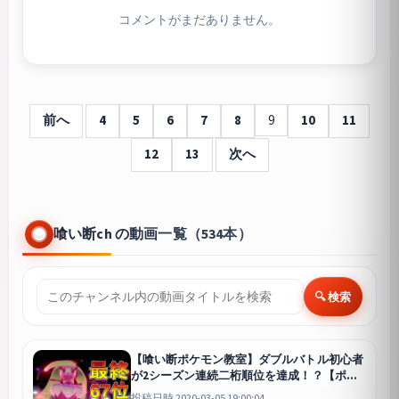
コメントがまだありません。
前へ
4
5
6
7
8
9
10
11
12
13
次へ
喰い断ch の動画一覧（534本）
🔍 検索
【喰い断ポケモン教室】ダブルバトル初心者
が2シーズン連続二桁順位を達成！？【ポケ
ットモンスター ソード・シールド/ポケモン
投稿日時 2020-03-05 19:00:04