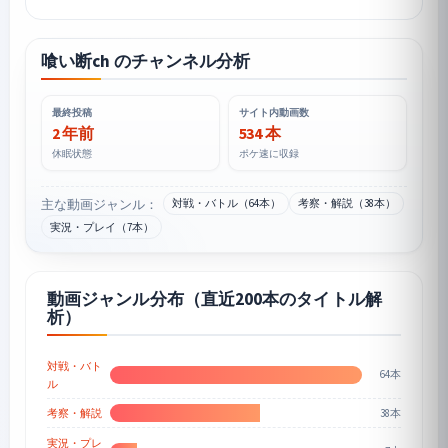
喰い断ch のチャンネル分析
最終投稿
サイト内動画数
2 年前
534 本
休眠状態
ポケ速に収録
主な動画ジャンル：
対戦・バトル（64本）
考察・解説（38本）
実況・プレイ（7本）
動画ジャンル分布（直近200本のタイトル解
析）
対戦・バト
64本
ル
38本
考察・解説
実況・プレ