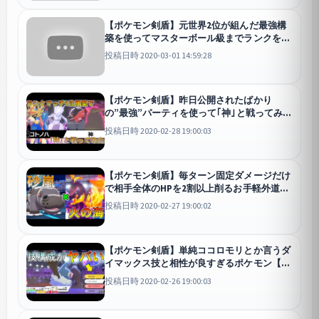
【ポケモン剣盾】元世界2位が組んだ最強構
築を使ってマスターボール級までランクを上
げる配信【喰い断ポケモン教室】
剣盾
投稿日時 2020-03-01 14:59:28
【ポケモン剣盾】昨日公開されたばかり
の”最強”パーティを使って｢神｣と戦ってみ
た！【ポケットモンスター ソード・シール
投稿日時 2020-02-28 19:00:03
ド/剣盾】
剣盾
【ポケモン剣盾】毎ターン固定ダメージだけ
で相手全体のHPを2割以上削るお手軽外道コ
ンボを使おう！【ポケットモンスター ソー
投稿日時 2020-02-27 19:00:02
ド・シールド/剣盾】
剣盾
【ポケモン剣盾】単純ココロモリとか言うダ
イマックス技と相性が良すぎるポケモン【ポ
ケットモンスター ソード・シールド/剣盾】
投稿日時 2020-02-26 19:00:03
剣盾