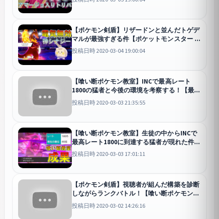
剣盾】
剣盾
【ポケモン剣盾】リザードンと並んだトゲデ
マルが最強すぎる件【ポケットモンスター ソ
ード・シールド/剣盾】
剣盾
投稿日時 2020-03-04 19:00:04
【喰い断ポケモン教室】INCで最高レート
1800の猛者と今後の環境を考察する！【最高
レート1800輩出！】
投稿日時 2020-03-03 21:35:55
【喰い断ポケモン教室】生徒の中からINCで
最高レート1800に到達する猛者が現れた件
【ポケットモンスター ソード・シールド/ポ
投稿日時 2020-03-03 17:01:11
ケモン剣盾】
剣盾
【ポケモン剣盾】視聴者が組んだ構築を診断
しながらランクバトル！【喰い断ポケモン教
室】
剣盾
投稿日時 2020-03-02 14:26:16