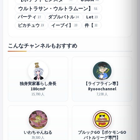
ウルトラサン・ウルトラムーン】
51
パーティ
ダブルバトル
Let
27
24
23
ピカチュウ
イーブイ】
件【
22
23
23
こんなチャンネルもおすすめ
独身実家暮らし身長
【ライフライン専】
180cmP
Ryooochannel
15,700 人
7,230 人
いわちゃんねる
ブルックGO【ポケモンGO
バトルリーグ専門】
39,500 人