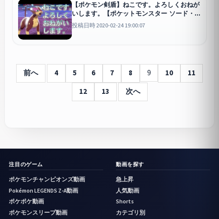
【ポケモン剣盾】ねこです。よろしくおねが
いします。【ポケットモンスター ソード・シ
ールド/剣盾】
剣盾
投稿日時 2020-02-24 19:00:07
前へ
4
5
6
7
8
9
10
11
12
13
次へ
注目のゲーム
動画を探す
ポケモンチャンピオンズ動画
急上昇
Pokémon LEGENDS Z-A動画
人気動画
ポケポケ動画
Shorts
ポケモンスリープ動画
カテゴリ別