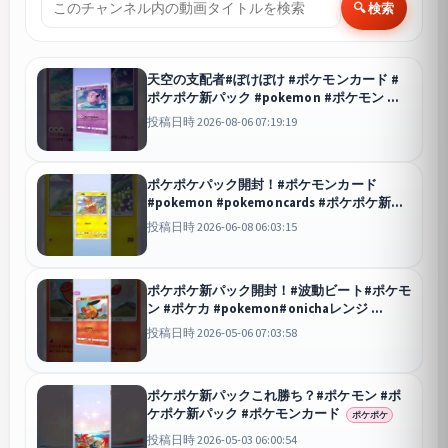
🔍 検索
天空の支配者#ぽけぽけ #ポケモンカード #
ポケポケ新パック #pokemon #ポケモン
ポケポケ
投稿日時 2026-08-06 07:19:19
ポケポケパック開封！#ポケモンカード
#pokemon #pokemoncards #ポケポケ新パ
ック
ポケポケ
投稿日時 2026-06-08 06:03:15
ポケポケ新パック開封！#波動ビート#ポケモ
ン #ポケカ #pokemon#onichaレンジ
ポケポケ
投稿日時 2026-05-06 07:03:58
ポケポケ新パックこれ勝ち？#ポケモン #ポ
ケポケ新パック #ポケモンカード
ポケポケ
投稿日時 2026-05-03 06:00:54