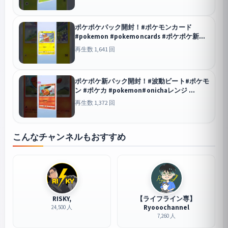
ポケポケパック開封！#ポケモンカード
#pokemon #pokemoncards #ポケポケ新パ
ック
ポケポケ
再生数 1,641 回
ポケポケ新パック開封！#波動ビート#ポケモ
ン #ポケカ #pokemon#onichaレンジ
ポケポケ
再生数 1,372 回
こんなチャンネルもおすすめ
RISKY,
【ライフライン専】
Ryooochannel
24,500 人
7,260 人