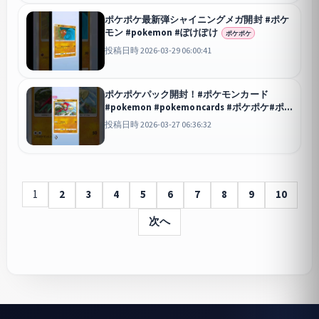
ポケポケ最新弾シャイニングメガ開封 #ポケ
モン #pokemon #ぽけぽけ
ポケポケ
投稿日時 2026-03-29 06:00:41
ポケポケパック開封！#ポケモンカード
#pokemon #pokemoncards #ポケポケ#ポ
ケモン#シャイニングメガ
ポケポケ
投稿日時 2026-03-27 06:36:32
1
2
3
4
5
6
7
8
9
10
次へ