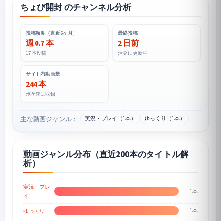
ちょび開封 のチャンネル分析
投稿頻度（直近6ヶ月）
最終投稿
週 0.7 本
2 日前
17 本投稿
活発に更新中
サイト内動画数
244 本
ポケ速に収録
主な動画ジャンル：
実況・プレイ（1本）
ゆっくり（1本）
動画ジャンル分布（直近200本のタイトル解
析）
実況・プレ
1本
イ
1本
ゆっくり