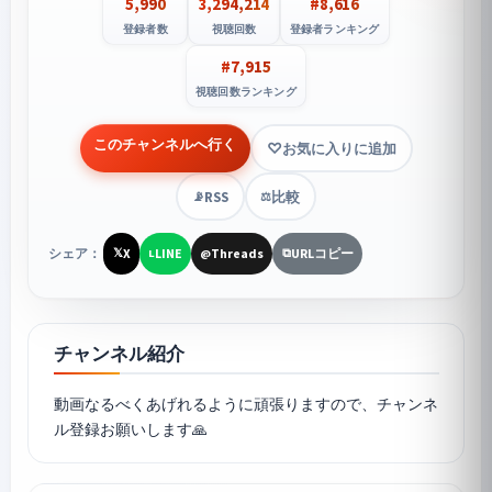
5,990
3,294,214
#8,616
登録者数
視聴回数
登録者ランキング
#7,915
視聴回数ランキング
このチャンネルへ行く
お気に入りに追加
RSS
比較
📡
⚖️
シェア：
X
LINE
Threads
URLコピー
𝕏
L
@
⧉
チャンネル紹介
動画なるべくあげれるように頑張りますので、チャンネ
ル登録お願いします🙏