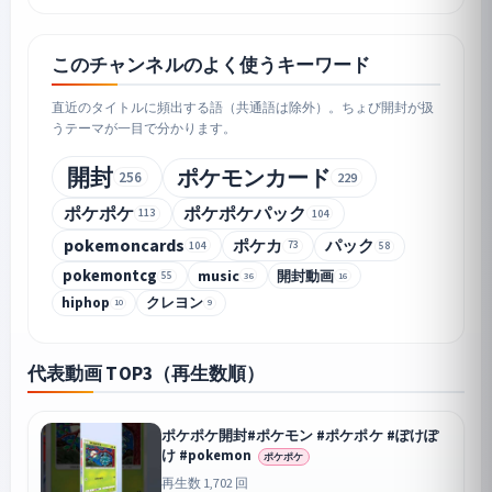
このチャンネルのよく使うキーワード
直近のタイトルに頻出する語（共通語は除外）。ちょび開封が扱
うテーマが一目で分かります。
開封
ポケモンカード
256
229
ポケポケ
ポケポケパック
113
104
pokemoncards
ポケカ
パック
104
73
58
pokemontcg
music
開封動画
36
55
16
hiphop
クレヨン
10
9
代表動画 TOP3（再生数順）
ポケポケ開封#ポケモン #ポケポケ #ぽけぽ
け #pokemon
ポケポケ
再生数 1,702 回