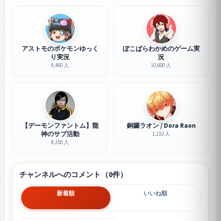
アストモのポケモンゆっく
ぽこぱらわかめのゲーム実
り実況
況
8,460 人
10,600 人
【デーモンファントム】龍
銅鑼ラオン / Dora Raon
神のサブ活動
1,210 人
8,250 人
チャンネルへのコメント（0件）
新着順
いいね順