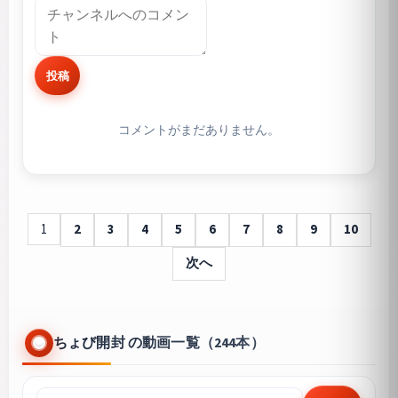
投稿
コメントがまだありません。
1
2
3
4
5
6
7
8
9
10
次へ
ちょび開封 の動画一覧（244本）