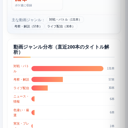
ポケ速に収録
主な動画ジャンル：
対戦・バトル（131本）
考察・解説（57本）
ライブ配信（30本）
動画ジャンル分布（直近200本のタイトル解
析）
対戦・バト
131本
ル
57本
考察・解説
30本
ライブ配信
ニュース・
6本
情報
色違い・厳
6本
選
実況・プレ
2本