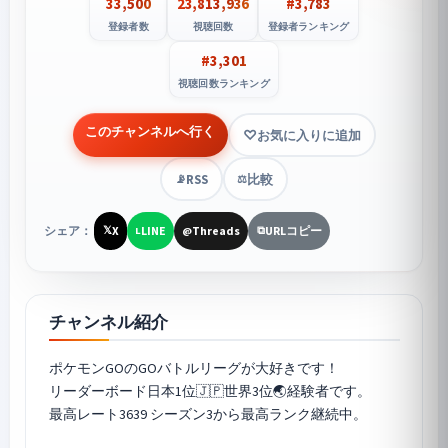
33,500
23,813,936
#3,783
登録者数
視聴回数
登録者ランキング
#3,301
視聴回数ランキング
このチャンネルへ行く
お気に入りに追加
RSS
比較
📡
⚖️
シェア：
X
LINE
Threads
URLコピー
𝕏
L
@
⧉
チャンネル紹介
ポケモンGO
のGOバトルリーグが大好きです！
リーダーボード日本1位🇯🇵世界3位🌏経験者です。
最高レート3639 シーズン3から最高ランク継続中。