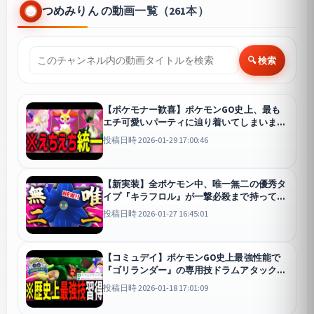
つめみりん の動画一覧（261本）
🔍 検索
【ポケモナー歓喜】ポケモンGO史上、最も
エチ可愛いパーティに辿り着いてしまいまし
た...///『テールナー』『マスカーニャ』『ア
投稿日時 2026-01-29 17:00:46
シレーヌ』【スーパーリーグ】
GO
【新実装】全ポケモン中、唯一無二の優秀タ
イプ『キラフロル』が一撃必殺まで持ってい
て知らないと全員〇ぬ件wwwwwww【スー
投稿日時 2026-01-27 16:45:01
パーリーグ】【ポケモンGO】
GO
【コミュデイ】ポケモンGO史上最強性能で
『ゴリランダー』の専用技ドラムアタックが
実装された件についてwwwwww【レトロカ
投稿日時 2026-01-18 17:01:09
ップ】【ポケモンGO】
GO