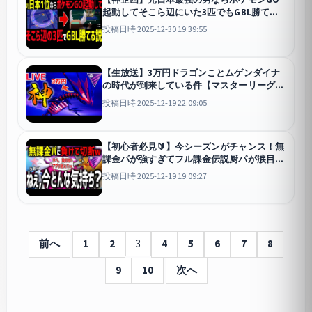
起動してそこら辺にいた3匹でもGBL勝てる
説！初心者🔰に希望の光をお見せします。
投稿日時 2025-12-30 19:39:55
【スーパーリーグ】
GO
【生放送】3万円ドラゴンことムゲンダイナ
の時代が到来している件【マスターリーグ】
【ポケモンGO】
GO
投稿日時 2025-12-19 22:09:05
【初心者必見🔰】今シーズンがチャンス！無
課金パが強すぎてフル課金伝説厨パが涙目ア
プリ落としで切断してくる件wwwwww【ポ
投稿日時 2025-12-19 19:09:27
ケモンGO】【マスターリーグ】
GO
前へ
1
2
3
4
5
6
7
8
9
10
次へ