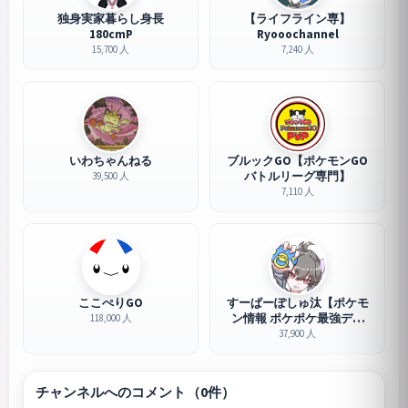
独身実家暮らし身長
【ライフライン専】
180cmP
Ryooochannel
15,700 人
7,240 人
いわちゃんねる
ブルックGO【ポケモンGO
バトルリーグ専門】
39,500 人
7,110 人
ここぺりGO
すーぱーぽしゅ汰【ポケモ
ン情報 ポケポケ最強デッ
118,000 人
キ】
37,900 人
チャンネルへのコメント（0件）