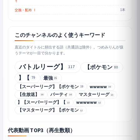
イ
1本
交換・配布
このチャンネルのよく使うキーワード
直近のタイトルに頻出する語（共通語は除外）。つめみりんが扱
うテーマが一目で分かります。
バトルリーグ】
【ポケモン
117
80
】【
最強
79
35
【スーパーリーグ】【ポケモン
wwwww
19
16
【生放送】
パーティ
マスターリーグ
16
16
13
】【スーパーリーグ】【
wwwwww
13
12
【マスターリーグ】【ポケモン
12
代表動画 TOP3（再生数順）