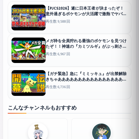
【PJCS2026】遂に日本王者が決まったぞ！
意外過ぎるポケモンが大活躍で激熱でヤバす
ぎた件wwwwww【スーパーリーグ】【ポケ
再生数 9,588 回
モンGO】
GO
メガ枠を全員狩れる最強のポケモンを見つけ
たぞ！！神速の『カミツルギ』がぶっ刺さり
でレート爆上げきたあああああああ！！！
再生数 6,967 回
【メガマスターリーグ】【ポケモンGO】
GO
【ガチ緊急】急に『ミミッキュ』が出禁解除
きちゃあああああああああああああああああ
あああああああああ！！！！！！【スーパー
再生数 6,736 回
リーグ】【ポケモンGO】
GO
こんなチャンネルもおすすめ