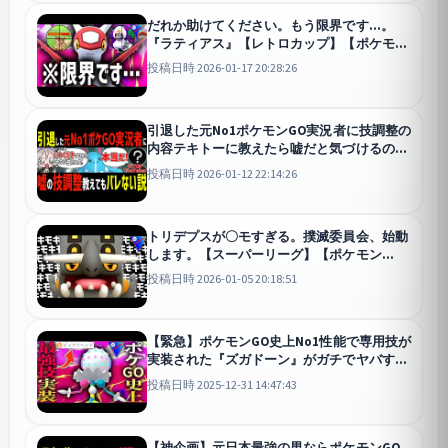
だれか助けてください。もう限界です…。
『ラティアス』【レトロカップ】【ポケモン
GO】
GO
投稿日時 2026-01-17 20:28:26
引退した元No1ポケモンGO実況者に技調整の
内容テキトーに教えたら嘘だと気づけるの
か！？wwwww【ハイパーリーグ】【スーパ
投稿日時 2026-01-12 22:14:26
ーリーグ】
GO
トリデプスが〇モすぎる。撲滅委員会、始動
します。【スーパーリーグ】【ポケモン
GO】
GO
投稿日時 2026-01-05 20:18:51
【緊急】ポケモンGO史上No1性能で専用技が
実装された『ズガドーン』がガチでヤバすぎ
るwwwww【スーパーリーグ】
GO
投稿日時 2025-12-31 14:47:43
【神企画】元日本最強の男ならポケモンGO