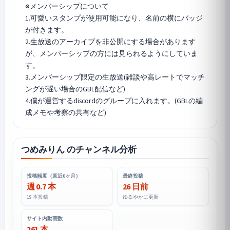
※メンバーシップについて
1.可愛いスタンプが使用可能になり、名前の横にバッジ
が付きます。
2.生放送のアーカイブを非公開にする場合があります
が、メンバーシップの方には見られるようにしていま
す。
3.メンバーシップ限定の生放送(雑談や高レートでマッチ
ングが遅い場合のGBL配信など)
4.僕が運営するdiscordのグループに入れます。(GBLの編
成メモや考察の共有など)
つめみりん のチャンネル分析
投稿頻度（直近6ヶ月）
最終投稿
週 0.7 本
26 日前
19 本投稿
ゆるやかに更新
サイト内動画数
261 本