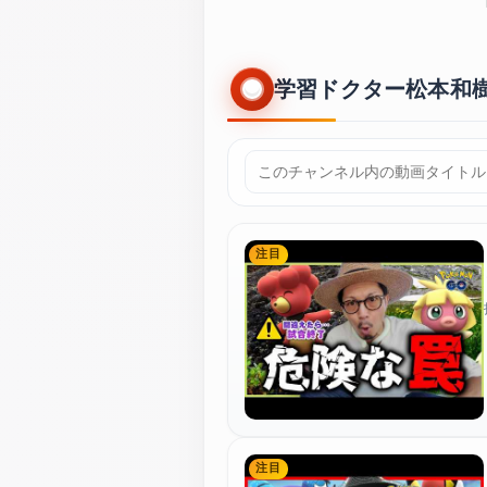
学習ドクター松本和樹 
注目
注目