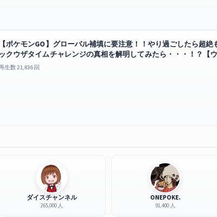
【ポケモンGO】グローバル補填に要注意！！やり過ごしたら超絶
ックウザタイムチャレンジの真相を解明してみたら・・・！？【
GO
再生数 21,836 回
ダイスチャンネル
ONEPOKE.
265,000 人
91,400 人