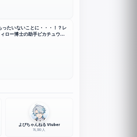
もったいないことに・・・！？レ
ウィロー博士の助手ピカチュウ】
よぴちゃんねる Vtuber
76,300 人