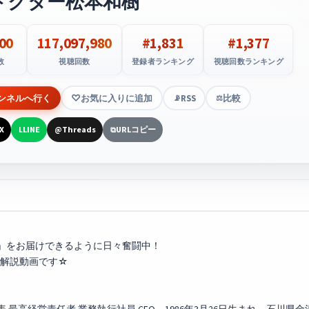
ドクター松本和樹
00
117,097,980
#1,831
#1,377
数
視聴回数
登録者ランキング
視聴回数ランキング
ンネルへ行く
お気に入りに追加
RSS
比較
📡
⚖️
X
LINE
Threads
URLコピー
L
@
⧉
」をお届けできるように日々奮闘中！
解説動画です☆