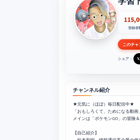
学習
115,0
登録者
このチャ
シェア：
𝕏
チャンネル紹介
★元気に（ほぼ）毎日配信中★
「おもしろくて、ためになる動画
メインは「
ポケモンGO
」の冒険＆
【自己紹介】