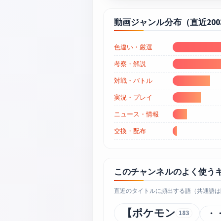
動画ジャンル分布（直近20
色違い・厳選
考察・解説
対戦・バトル
実況・プレイ
ニュース・情報
交換・配布
このチャンネルのよく使う
直近のタイトルに頻出する語（共通語は
【ポケモン
・
183