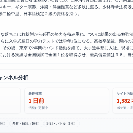
最高経営責任者 業務執行社員 CEO。1986年3月26日生まれ。石川県
スキー、ギター演奏、洋楽・洋画鑑賞など多岐に渡る。少林寺拳法初段
動二輪中型、日本語検定２級の資格を持つ。
な落ちこぼれ状態から必死の努力を積み重ね、ついに結果の出る勉強法
さらに入学式翌日の学力テストでは学年1位になる。高校卒業後、県内の
。その後、東京で2年間のバンド活動を経て、大手進学塾に入社。現場
における実績は全国模試で全国１位を取得させ、最高偏差値は９６。自
ャンネル分析
最終投稿
サイト内動
1 日前
1,382
活発に更新中
ポケ速に収
3本）
考察・解説（20本）
対戦・バトル（8本）