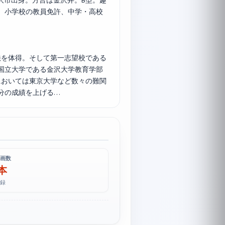
金沢市出身。方言は金沢弁。B型。趣
、小学校の教員免許、中学・高校
を体得。そして第一志望校である
国立大学である金沢大学教育学部
においては東京大学など数々の難関
分の成績を上げる…
画数
 本
録