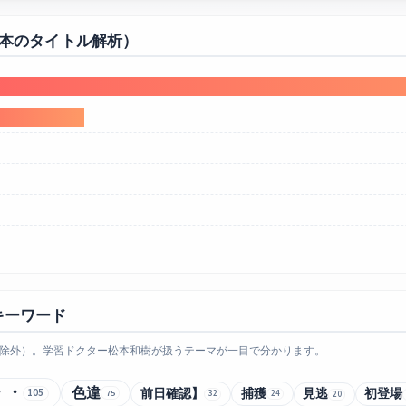
0本のタイトル解析）
キーワード
除外）。学習ドクター松本和樹が扱うテーマが一目で分かります。
・・
色違
前日確認】
捕獲
105
見逃
初登場
75
32
24
20