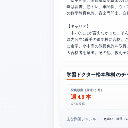
松本和樹。情報通信系企業の代表 
味は読書、筋トレ、車関係、ウィ
の数学教育免許、音楽専門士、自
【キャリア】
中2で九九が言えなかった。そん
県内公立2番手の進学校に合格。
に進学、小中高の教員免許を取得
大合格者を輩出。その他、教え子
学習ドクター松本和樹 のチ
投稿頻度（直近6ヶ月）
週 4.9 本
127 本投稿
主な動画ジャンル：
色違い・厳選（7