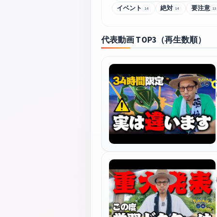
イベント
絶対
要注意
14
14
13
代表動画 TOP3（再生数順）