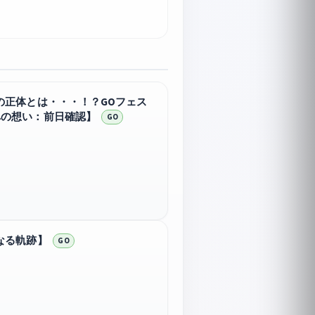
の正体とは・・・！？GOフェス
への想い：前日確認】
GO
なる軌跡】
GO