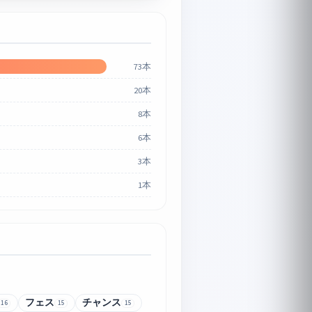
73本
20本
8本
6本
3本
1本
フェス
チャンス
16
15
15