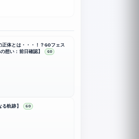
の正体とは・・・！？GOフェス
への想い：前日確認】
GO
なる軌跡】
GO