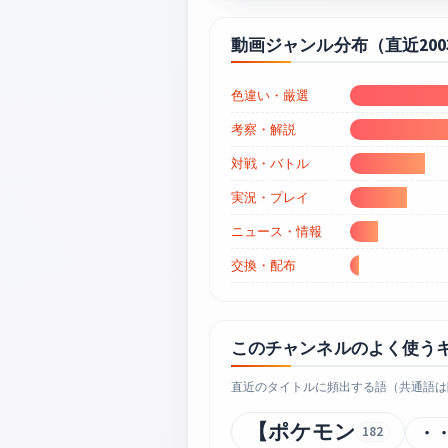
動画ジャンル分布（直近20
色違い・厳選
考察・解説
対戦・バトル
実況・プレイ
ニュース・情報
交換・配布
このチャンネルのよく使う
直近のタイトルに頻出する語（共通語は
【ポケモン
・
182