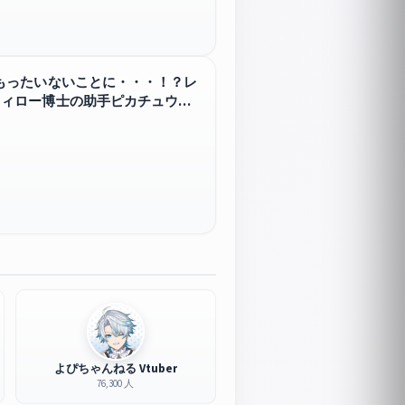
もったいないことに・・・！？レ
ウィロー博士の助手ピカチュウ】
よぴちゃんねる Vtuber
76,300 人