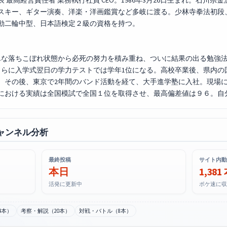
最高経営責任者 業務執行社員 CEO。1986年3月26日生まれ。石川県
スキー、ギター演奏、洋楽・洋画鑑賞など多岐に渡る。少林寺拳法初段
動二輪中型、日本語検定２級の資格を持つ。
な落ちこぼれ状態から必死の努力を積み重ね、ついに結果の出る勉強法
さらに入学式翌日の学力テストでは学年1位になる。高校卒業後、県内の
。その後、東京で2年間のバンド活動を経て、大手進学塾に入社。現場
における実績は全国模試で全国１位を取得させ、最高偏差値は９６。自
ャンネル分析
最終投稿
サイト内動
本日
1,381
活発に更新中
ポケ速に収
4本）
考察・解説（20本）
対戦・バトル（8本）