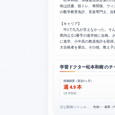
松本和樹。情報通信系企業の代表 
味は読書、筋トレ、車関係、ウィ
の数学教育免許、音楽専門士、自
【キャリア】
中2で九九が言えなかった。そん
県内公立2番手の進学校に合格。
に進学、小中高の教員免許を取得
大合格者を輩出。その他、教え子
学習ドクター松本和樹 のチ
投稿頻度（直近6ヶ月）
週 4.9 本
128 本投稿
主な動画ジャンル：
色違い・厳選（7