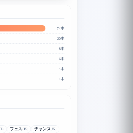
74本
20本
8本
6本
3本
1本
フェス
チャンス
16
15
15