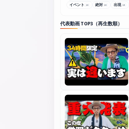
イベント
絶対
出現
14
14
14
代表動画 TOP3（再生数順）