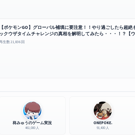
【ポケモンGO】グローバル補填に要注意！！やり過ごしたら超絶
ックウザタイムチャレンジの真相を解明してみたら・・・！？【
GO
再生数 21,836 回
柊みゅうのゲーム実況
ONEPOKE.
461,000 人
91,400 人