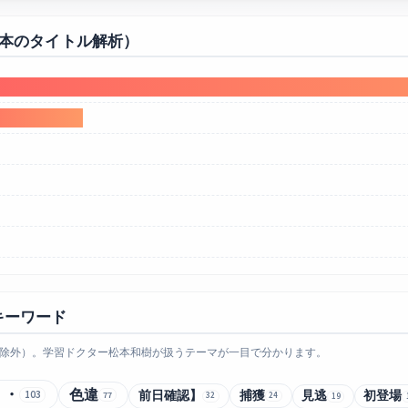
0本のタイトル解析）
キーワード
除外）。学習ドクター松本和樹が扱うテーマが一目で分かります。
・・
色違
前日確認】
捕獲
103
見逃
初登場
77
32
24
19