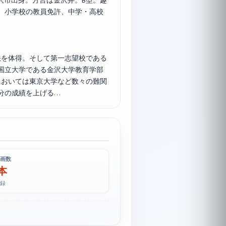
金沢市出身。方言は金沢弁。B型。趣
、小学校の教員免許、中学・高校
を体得。そして第一志望校である
国立大学である金沢大学教育学部
においては東京大学など数々の難関
分の成績を上げる…
画数
 本
録