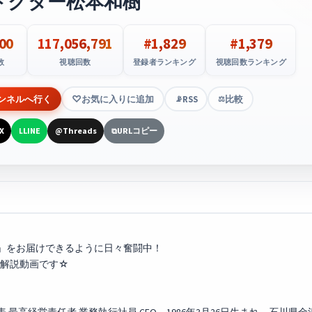
ドクター松本和樹
00
117,056,791
#1,829
#1,379
数
視聴回数
登録者ランキング
視聴回数ランキング
ンネルへ行く
お気に入りに追加
RSS
比較
📡
⚖️
X
LINE
Threads
URLコピー
L
@
⧉
」をお届けできるように日々奮闘中！
解説動画です☆