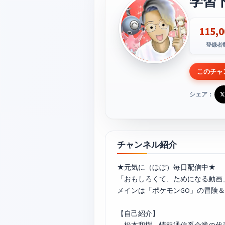
学習
115,0
登録者
このチャ
シェア：
𝕏
チャンネル紹介
★元気に（ほぼ）毎日配信中★
「おもしろくて、ためになる動画
メインは「
ポケモンGO
」の冒険＆
【自己紹介】