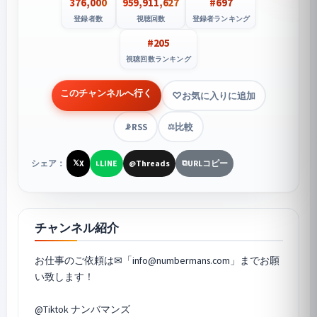
376,000
959,911,627
#697
登録者数
視聴回数
登録者ランキング
#205
視聴回数ランキング
このチャンネルへ行く
お気に入りに追加
RSS
比較
📡
⚖️
シェア：
X
LINE
Threads
URLコピー
𝕏
L
@
⧉
チャンネル紹介
お仕事のご依頼は✉「info@numbermans.com」までお願
い致します！
@Tiktok ナンバマンズ