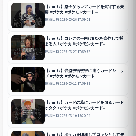
【shorts】息子からレアカードを死守する夫
婦 #ポケカ #ポケモンカード
#pokemoncards
投稿日時 2026-03-28 17:59:51
【shorts】コレクター向けBOXを自作して捕
まる人 #ポケカ #ポケモンカード
#pokemoncards
投稿日時 2026-03-27 17:59:32
【shorts】強盗被害被害に遭うカードショッ
プ #ポケカ #ポケモンカード
#pokemoncards
投稿日時 2026-03-12 17:59:29
【shorts】カードの為にカードを切るカード
オタク #ポケカ #ポケモンカード
#pokemoncards
投稿日時 2026-03-10 18:20:04
【shorts】ポケカを印刷しプロキシとして使