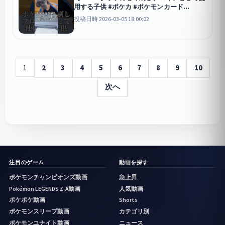
用する子供 #ポケカ #ポケモンカード
#pokemoncards
投稿日時 2026-03-05 18:00:02
1
2
3
4
5
6
7
8
9
10
次へ
注目のゲーム
動画を探す
ポケモンチャンピオンズ動画
急上昇
Pokémon LEGENDS Z-A動画
人気動画
ポケポケ動画
Shorts
ポケモンスリープ動画
カテゴリ別
ポケモンユナイト動画
ニュース