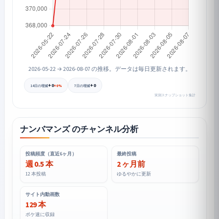
2026-05-22 → 2026-08-07 の推移。データは毎日更新されます。
+0
+0
+0%
14日の増減
7日の増減
実測スナップショット集計
ナンバマンズ のチャンネル分析
投稿頻度（直近6ヶ月）
最終投稿
週 0.5 本
2 ヶ月前
12 本投稿
ゆるやかに更新
サイト内動画数
129 本
ポケ速に収録