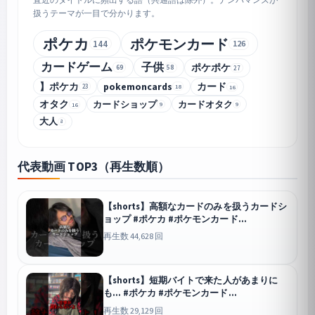
扱うテーマが一目で分かります。
ポケカ
ポケモンカード
144
126
カードゲーム
子供
ポケポケ
69
58
27
】ポケカ
pokemoncards
カード
23
18
16
オタク
カードショップ
カードオタク
9
9
16
大人
8
代表動画 TOP3（再生数順）
【shorts】高額なカードのみを扱うカードシ
ョップ #ポケカ #ポケモンカード
#pokemoncards
再生数 44,628 回
【shorts】短期バイトで来た人があまりに
も… #ポケカ #ポケモンカード
#pokemoncards
再生数 29,129 回