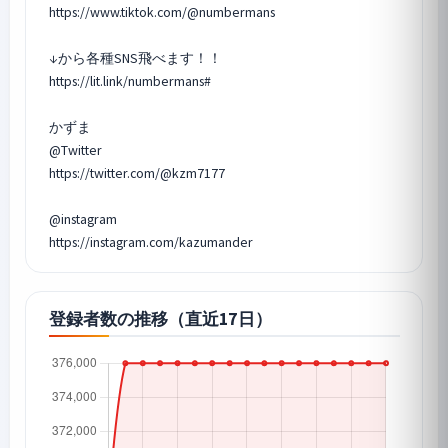
https://www.tiktok.com/@numbermans
↓から各種SNS飛べます！！
https://lit.link/numbermans#
かずま
@Twitter
https://twitter.com/@kzm7177
@instagram
登録者数の推移（直近17日）