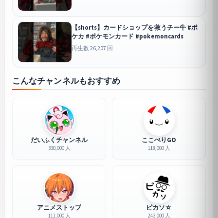
【shorts】カードショップを救うチー牛 #ポ
ケカ #ポケモンカード #pokemoncards
再生数 26,207 回
こんなチャンネルもおすすめ
だいふくチャンネル
ここぺりGO
330,000 人
118,000 人
アニメストップ
ピカソ☆
111,000 人
243,000 人