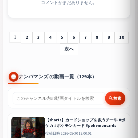
コメントがまだありません。
1
2
3
4
5
6
7
8
9
10
次へ
ナンバマンズ の動画一覧（129本）
🔍 検索
【shorts】カードショップを救うチー牛 #ポ
ケカ #ポケモンカード #pokemoncards
投稿日時 2026-05-30 18:00:01