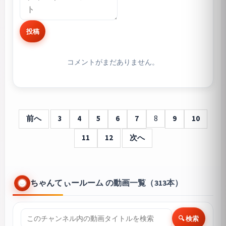
投稿
コメントがまだありません。
前へ
3
4
5
6
7
8
9
10
11
12
次へ
ちゃんてぃールーム の動画一覧（313本）
🔍 検索