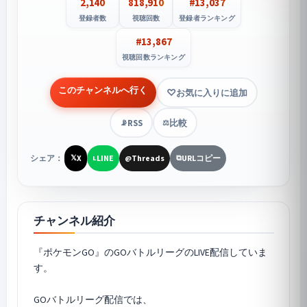
2,140
818,910
#13,037
登録者数
視聴回数
登録者ランキング
#13,867
視聴回数ランキング
このチャンネルへ行く
お気に入りに追加
RSS
比較
📡
⚖️
シェア：
X
LINE
Threads
URLコピー
𝕏
L
@
⧉
チャンネル紹介
『
ポケモンGO
』のGOバトルリーグのLIVE配信していま
す。
GOバトルリーグ配信では、