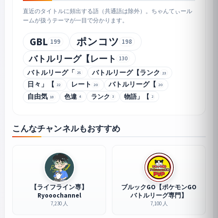
直近のタイトルに頻出する語（共通語は除外）。ちゃんてぃール
ームが扱うテーマが一目で分かります。
GBL
ポンコツ
199
198
バトルリーグ【レート
130
バトルリーグ「
バトルリーグ【ランク
25
23
日々」【
レート
バトルリーグ【
22
20
20
自由気
色違
ランク
物語」【
4
3
2
18
こんなチャンネルもおすすめ
【ライフライン専】
ブルックGO【ポケモンGO
Ryooochannel
バトルリーグ専門】
7,230 人
7,100 人