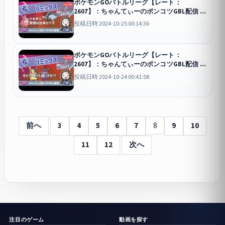
ポケモンGOバトルリーグ【レート：
2607】：ちゃんてぃーのポンコツGBL配信
GO
投稿日時 2024-10-25 00:14:36
ポケモンGOバトルリーグ【レート：
2607】：ちゃんてぃーのポンコツGBL配信
GO
投稿日時 2024-10-24 00:41:58
前へ
3
4
5
6
7
8
9
10
11
12
次へ
注目のゲーム
動画を探す