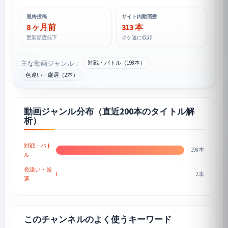
最終投稿
サイト内動画数
8 ヶ月前
313 本
更新頻度低下
ポケ速に収録
主な動画ジャンル：
対戦・バトル（198本）
色違い・厳選（2本）
動画ジャンル分布（直近200本のタイトル解
析）
対戦・バト
198本
ル
色違い・厳
2本
選
このチャンネルのよく使うキーワード