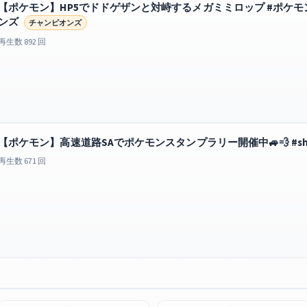
【ポケモン】HP5でドドゲザンと対峙するメガミミロップ #ポケモン #
ンズ
チャンピオンズ
再生数 892 回
【ポケモン】高速道路SAでポケモンスタンプラリー開催中🚙💨 #sho
再生数 671 回