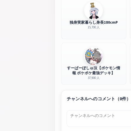
独身実家暮らし身長180cmP
15,700 人
すーぱーぽしゅ汰【ポケモン情
報 ポケポケ最強デッキ】
37,900 人
チャンネルへのコメント（0件）