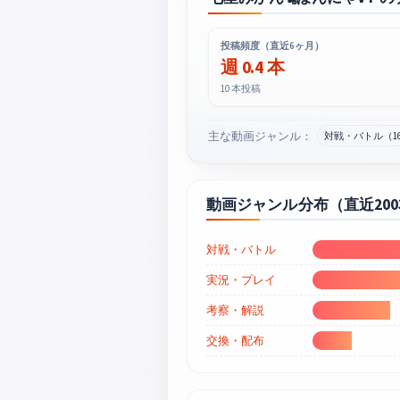
投稿頻度（直近6ヶ月）
週 0.4 本
10 本投稿
主な動画ジャンル：
対戦・バトル（1
動画ジャンル分布（直近20
対戦・バトル
実況・プレイ
考察・解説
交換・配布