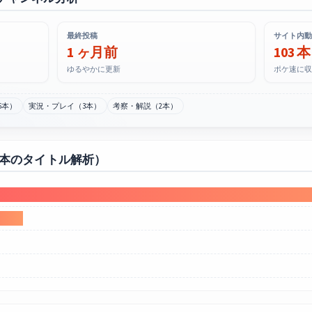
最終投稿
サイト内動
1 ヶ月前
103 本
ゆるやかに更新
ポケ速に収
6本）
実況・プレイ（3本）
考察・解説（2本）
0本のタイトル解析）