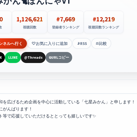
かん🐈ぽんにゃVT
0
1,126,621
#7,669
#12,219
数
視聴回数
登録者ランキング
視聴回数ランキング
ンネルへ行く
お気に入りに追加
RSS
比較
📡
⚖️
X
LINE
Threads
URLコピー
L
@
⧉
和を広げるため企画を中心に活動している「七星みかん」と申します！
にがんばります！
ト等で応援していただけるととっても嬉しいです✨