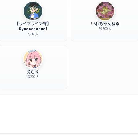
【ライフライン専】
いわちゃんねる
Ryooochannel
39,500 人
7,240 人
えむり
13,200 人