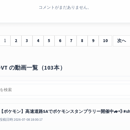
コメントがまだありません。
1
2
3
4
5
6
7
8
9
10
次へ
VT の動画一覧（103本）
【ポケモン】高速道路SAでポケモンスタンプラリー開催中🚙💨 #sho
投稿日時 2026-07-08 18:00:17