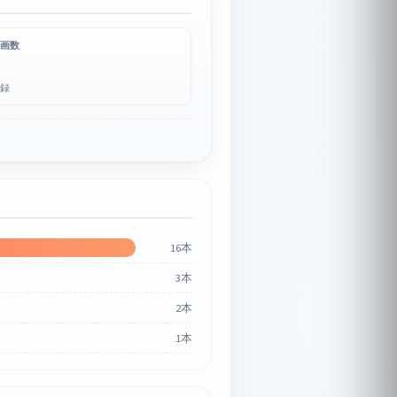
画数
録
16本
3本
2本
1本