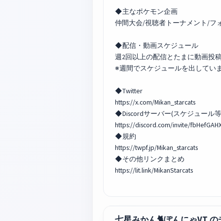
◆主なポケモン企画
仲間大会/視聴者トーナメント/フ
◆配信・動画スケジュール
週2回以上の配信とたまに動画投
※週間でスケジュールを出してい
◆Twitter
https://x.com/Mikan_starcats
◆Discordサーバー(スケジュール等
https://discord.com/invite/fbHefGAH
◆規約
https://twpf.jp/Mikan_starcats
◆その他リンクまとめ
https://lit.link/MikanStarcats
七星みかん🐈ぽんにゃVT 