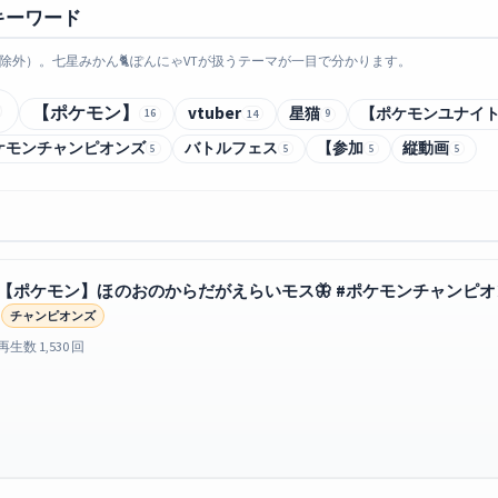
キーワード
除外）。七星みかん🐈ぽんにゃVTが扱うテーマが一目で分かります。
【ポケモン】
vtuber
星猫
【ポケモンユナイ
16
14
9
ケモンチャンピオンズ
バトルフェス
【参加
縦動画
5
5
5
5
【ポケモン】ほのおのからだがえらいモス🦋 #ポケモンチャンピオンズ 
チャンピオンズ
再生数 1,530 回