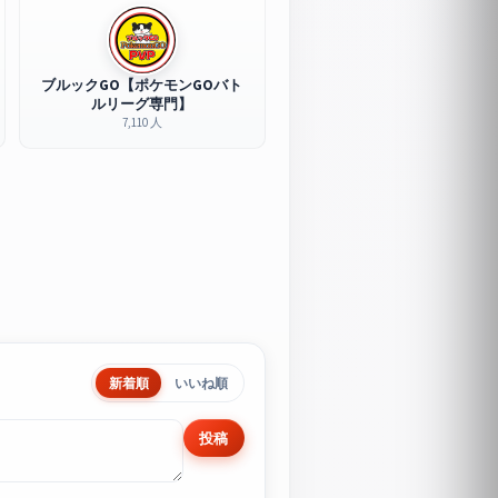
ブルックGO【ポケモンGOバト
ルリーグ専門】
7,110 人
新着順
いいね順
投稿