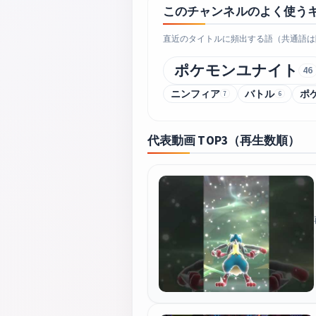
このチャンネルのよく使う
直近のタイトルに頻出する語（共通語は
ポケモンユナイト
46
ニンフィア
バトル
ポ
7
6
代表動画 TOP3（再生数順）