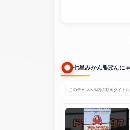
七星みかん🐈ぽんにゃ