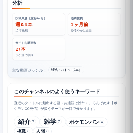
分析
投稿頻度（直近6ヶ月）
最終投稿
週 0.4 本
1 ヶ月前
10 本投稿
ゆるやかに更新
サイト内動画数
27 本
ポケ速に収録
主な動画ジャンル：
対戦・バトル（2本）
このチャンネルのよく使うキーワード
直近のタイトルに頻出する語（共通語は除外）。ろんげぬす【ポ
ケモンGO発信】が扱うテーマが一目で分かります。
紹介
雑学
ポケモンパン
7
7
4
挑戦
人間
2
2