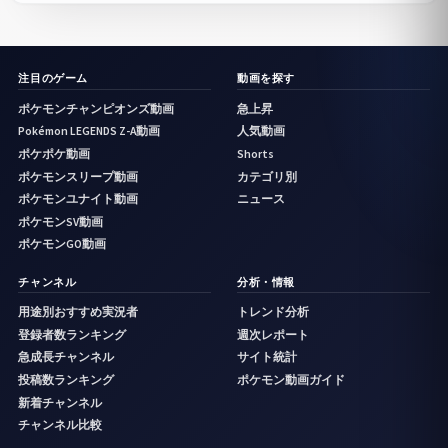
注目のゲーム
動画を探す
ポケモンチャンピオンズ動画
急上昇
Pokémon LEGENDS Z-A動画
人気動画
ポケポケ動画
Shorts
ポケモンスリープ動画
カテゴリ別
ポケモンユナイト動画
ニュース
ポケモンSV動画
ポケモンGO動画
チャンネル
分析・情報
用途別おすすめ実況者
トレンド分析
登録者数ランキング
週次レポート
急成長チャンネル
サイト統計
投稿数ランキング
ポケモン動画ガイド
新着チャンネル
チャンネル比較