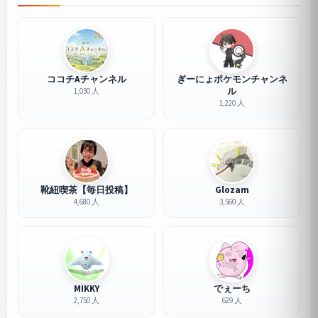
ココチAチャンネル
ぎーにょポケモンチャンネ
ル
1,030 人
1,220 人
靴紐喫茶【毎日投稿】
Glozam
4,680 人
3,560 人
MIKKY
でぇーち
2,750 人
629 人