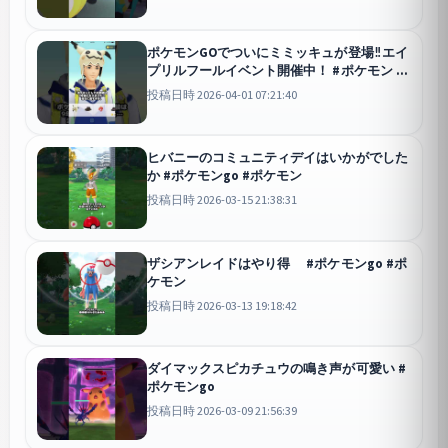
ポケモンGOでついにミミッキュが登場‼エイ
プリルフールイベント開催中！ #ポケモン #
ポケモンgo
GO
投稿日時 2026-04-01 07:21:40
ヒバニーのコミュニティデイはいかがでした
か #ポケモンgo #ポケモン
投稿日時 2026-03-15 21:38:31
ザシアンレイドはやり得 #ポケモンgo #ポ
ケモン
投稿日時 2026-03-13 19:18:42
ダイマックスピカチュウの鳴き声が可愛い #
ポケモンgo
投稿日時 2026-03-09 21:56:39