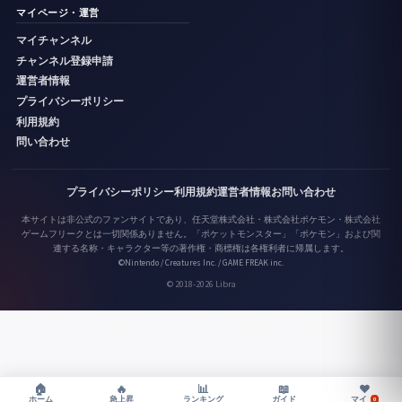
マイページ・運営
マイチャンネル
チャンネル登録申請
運営者情報
プライバシーポリシー
利用規約
問い合わせ
プライバシーポリシー
利用規約
運営者情報
お問い合わせ
本サイトは非公式のファンサイトであり、任天堂株式会社・株式会社ポケモン・株式会社
ゲームフリークとは一切関係ありません。「ポケットモンスター」「ポケモン」および関
連する名称・キャラクター等の著作権・商標権は各権利者に帰属します。
©Nintendo / Creatures Inc. / GAME FREAK inc.
© 2018-2026 Libra
♥
🏠
🔥
📊
📖
マイ
ホーム
急上昇
ランキング
ガイド
0