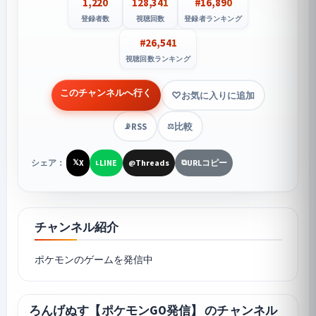
1,220
128,341
#16,890
登録者数
視聴回数
登録者ランキング
#26,541
視聴回数ランキング
このチャンネルへ行く
お気に入りに追加
RSS
比較
📡
⚖️
シェア：
X
LINE
Threads
URLコピー
𝕏
L
@
⧉
チャンネル紹介
ポケモンのゲームを発信中
ろんげぬす【ポケモンGO発信】 のチャンネル