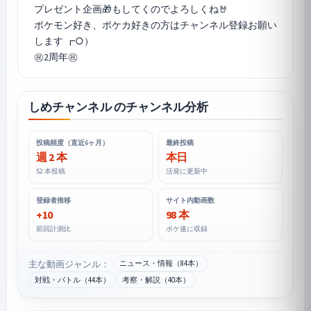
プレゼント企画🎁もしてくのでよろしくね🤘
ポケモン好き、ポケカ好きの方はチャンネル登録お願い
します ┏○）
しめチャンネル のチャンネル分析
投稿頻度（直近6ヶ月）
最終投稿
週 2 本
本日
52 本投稿
活発に更新中
登録者推移
サイト内動画数
+10
98 本
前回計測比
ポケ速に収録
主な動画ジャンル：
ニュース・情報（84本）
対戦・バトル（44本）
考察・解説（40本）