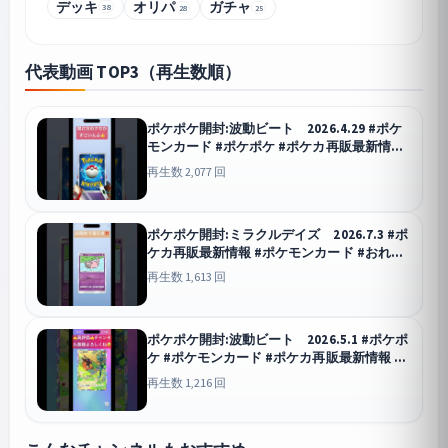
デッキ
オリパ
ガチャ
38
28
25
代表動画 TOP3（再生数順）
ポケポケ開封:波動ビート 2026.4.29 #ポケ
モンカード #ポケポケ #ポケカ再販最新情報
#先行対戦 #ポケモン #おれポケ #ポケカ #ポ
再生数 2,077 回
ケカ開封 #最強デッキ #pokemon #ガチャ
ポケポケ
ポケポケ開封:ミラクルデイズ 2026.7.3 #ポ
ケカ再販最新情報 #ポケモンカード #おれポ
ケ #ポケポケ #ポケカ #ポケモン #pokemon
再生数 1,613 回
#ポケカ開封 #pokemoncards
ポケポケ
ポケポケ開封:波動ビート 2026.5.1 #ポケポ
ケ #ポケモンカード #ポケカ再販最新情報 #
おれポケ #ポケカ #ポケモン #pokemon #ポ
再生数 1,216 回
ケカ開封 #ガチャ #ガチャ神引き #最強
ポケポケ