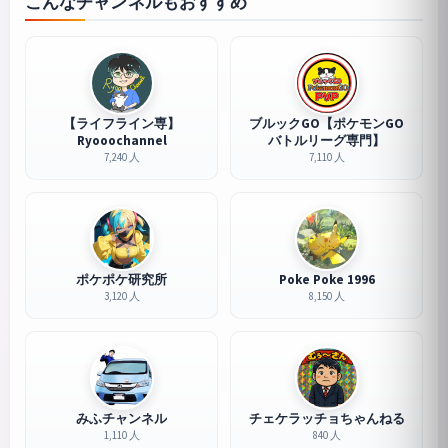
こんなチャンネルもおすすめ
【ライフライン専】
ブルックGO【ポケモンGO
Ryooochannel
バトルリーグ専門】
7,240 人
7,110 人
ポケポケ研究所
Poke Poke 1996
3,120 人
8,150 人
みふチャンネル
チェケラッチョちゃんねる
1,110 人
840 人