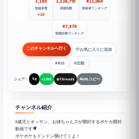
3,180
3,326,793
#11,064
登録者数
視聴回数
登録者ランキング
+10
#7,876
視聴回数ランキング
このチャンネルへ行く
お気に入りに追加
RSS
比較
📡
⚖️
シェア：
X
LINE
Threads
URLコピー
𝕏
L
@
⧉
チャンネル紹介
8歳児とオッサン、お姉ちゃんズが開封するポケカ開封
ポケポケ
もドンドン開けてくよ！