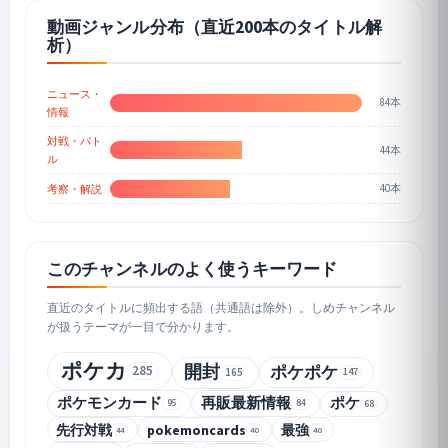
動画ジャンル分布（直近200本のタイトル解
析）
ニュース・
84本
情報
対戦・バト
44本
ル
40本
考察・解説
このチャンネルのよく使うキーワード
直近のタイトルに頻出する語（共通語は除外）。しめチャンネル
が扱うテーマが一目で分かります。
ポケカ
開封
ポケポケ
285
165
147
ポケモンカード
再販最新情報
ポケ
95
84
68
先行対戦
pokemoncards
最強
44
40
40