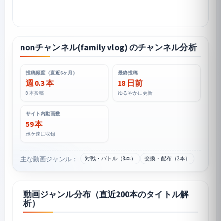
nonチャンネル(family vlog) のチャンネル分析
投稿頻度（直近6ヶ月）
最終投稿
週 0.3 本
18 日前
8 本投稿
ゆるやかに更新
サイト内動画数
59 本
ポケ速に収録
主な動画ジャンル：
対戦・バトル（8本）
交換・配布（2本）
動画ジャンル分布（直近200本のタイトル解
析）