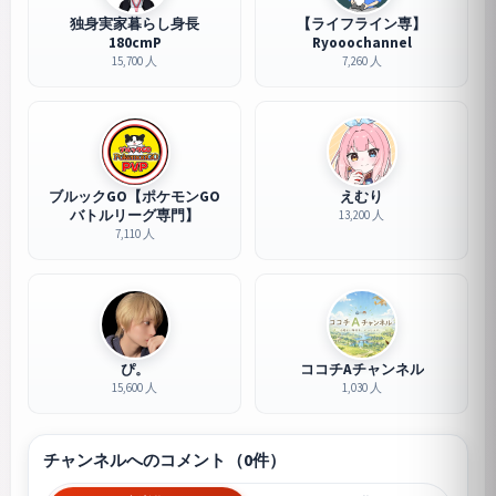
独身実家暮らし身長
【ライフライン専】
180cmP
Ryooochannel
15,700 人
7,260 人
ブルックGO【ポケモンGO
えむり
バトルリーグ専門】
13,200 人
7,110 人
ぴ。
ココチAチャンネル
15,600 人
1,030 人
チャンネルへのコメント（0件）