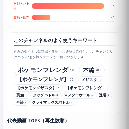
対戦・バト
8本
ル
2本
交換・配布
このチャンネルのよく使うキーワード
直近のタイトルに頻出する語（共通語は除外）。nonチャンネル
(family vlog)が扱うテーマが一目で分かります。
ポケモンフレンダ
本編
50
41
【ポケモンフレンダ】
メザスタ
30
10
【ポケモンメザスタ】
【ポケモンフレンダ
7
5
黄金
タッグバトル
マスターボール
登場
3
4
4
5
奇跡
クライマックスバトル
3
3
代表動画 TOP3（再生数順）