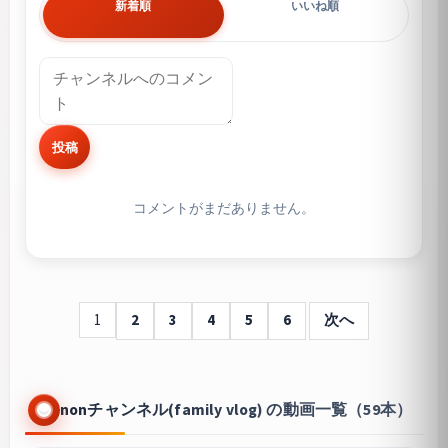
新着順
いいね順
投稿
コメントがまだありません。
1
2
3
4
5
6
次へ
nonチャンネル(family vlog) の動画一覧（59本）