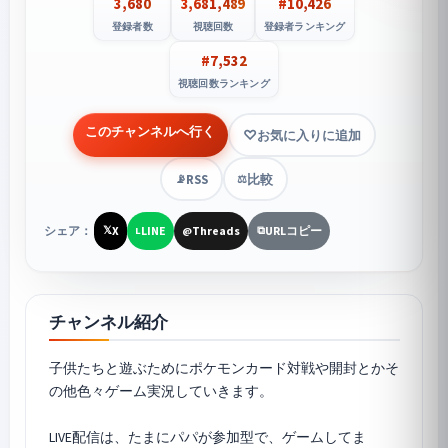
3,680
3,681,489
#10,426
登録者数
視聴回数
登録者ランキング
#7,532
視聴回数ランキング
このチャンネルへ行く
お気に入りに追加
RSS
比較
📡
⚖️
シェア：
X
LINE
Threads
URLコピー
𝕏
L
@
⧉
チャンネル紹介
子供たちと遊ぶためにポケモンカード対戦や開封とかそ
の他色々ゲーム実況していきます。
LIVE配信は、たまにパパが参加型で、ゲームしてま