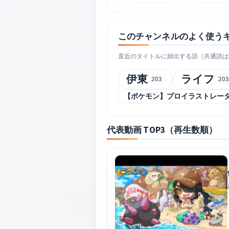
このチャンネルのよく使う
直近のタイトルに頻出する語（共通語は
伊東
ライフ
203
203
【ポケモン】プロイラストレー
代表動画 TOP3（再生数順）