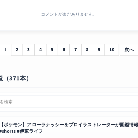
コメントがまだありません。
1
2
3
4
5
6
7
8
9
10
次へ
（371本）
【ポケモン】アローラナッシーをプロイラストレーターが図鑑情報だけ
#shorts #伊東ライフ