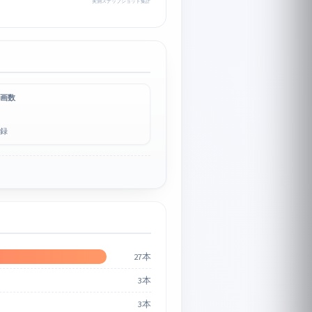
実測スナップショット集計
画数
録
27本
3本
3本