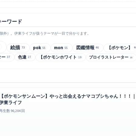
キーワード
除外）。伊東ライフが扱うテーマが一目で分かります。
絵描
pok
mon
図鑑情報
【ポケモン】
73
55
55
46
4
ター
色違
【ポケモンホワイト
プロイラストレーター
37
27
19
15
【ポケモンサンムーン】やっと出会えるナマコブシちゃん！！！｜
伊東ライフ
再生数 96,204 回