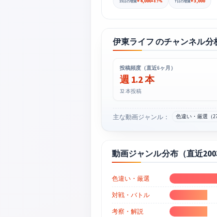
+4,000
+3,000
+0.7%
15日の増減
7日の増減
伊東ライフ のチャンネル分
投稿頻度（直近6ヶ月）
週 1.2 本
32 本投稿
主な動画ジャンル：
色違い・厳選（2
動画ジャンル分布（直近20
色違い・厳選
対戦・バトル
考察・解説