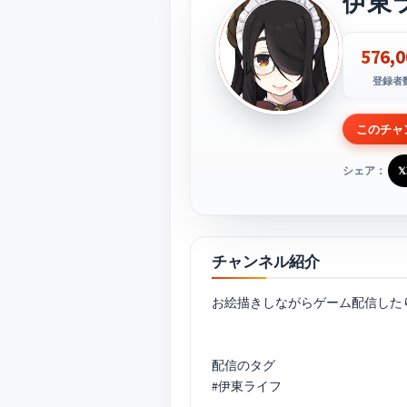
伊東
576,0
登録者
このチャ
シェア：
𝕏
チャンネル紹介
お絵描きしながらゲーム配信した
配信のタグ
#伊東ライフ