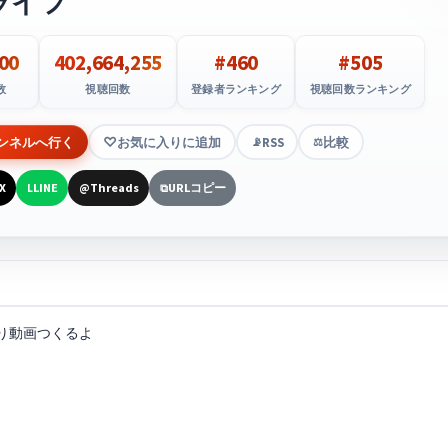
ライフ
00
402,664,255
#460
#505
数
視聴回数
登録者ランキング
視聴回数ランキング
ンネルへ行く
お気に入りに追加
RSS
比較
📡
⚖️
X
LINE
Threads
URLコピー
L
@
⧉
り動画つくるよ