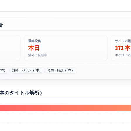
析
最終投稿
サイト内動
本日
371 本
活発に更新中
ポケ速に収
7本）
対戦・バトル（3本）
考察・解説（3本）
0本のタイトル解析）