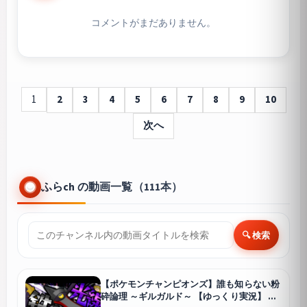
コメントがまだありません。
1
2
3
4
5
6
7
8
9
10
次へ
ふらch の動画一覧（111本）
🔍 検索
【ポケモンチャンピオンズ】誰も知らない粉
砕論理 ～ギルガルド～ 【ゆっくり実況】