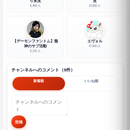
り実況
況
8,460 人
10,600 人
【デーモンファントム】龍
エヴォル
神のサブ活動
47,600 人
8,250 人
チャンネルへのコメント（0件）
新着順
いいね順
投稿