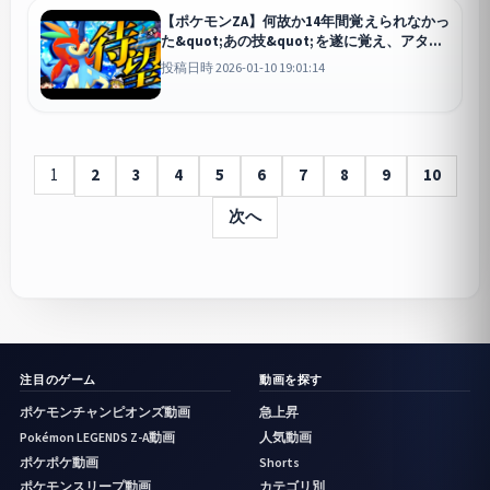
【ポケモンZA】何故か14年間覚えられなかっ
た&quot;あの技&quot;を遂に覚え、アタッ
カーとして開花した&quot;珠ケルディオ
投稿日時 2026-01-10 19:01:14
&quot;！！！【ゆっくり実況】
Pokémon LE
1
2
3
4
5
6
7
8
9
10
次へ
注目のゲーム
動画を探す
ポケモンチャンピオンズ動画
急上昇
Pokémon LEGENDS Z-A動画
人気動画
ポケポケ動画
Shorts
ポケモンスリープ動画
カテゴリ別