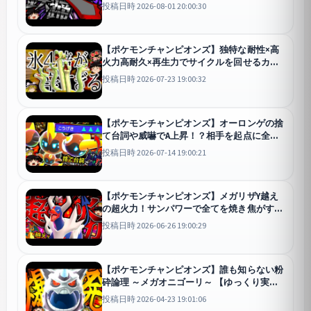
チャンピオンズ
投稿日時 2026-08-01 20:00:30
【ポケモンチャンピオンズ】独特な耐性×高
火力高耐久×再生力でサイクルを回せるカミ
ツオロチは強いはず...！【ゆっくり実況】
投稿日時 2026-07-23 19:00:32
チャンピオンズ
【ポケモンチャンピオンズ】オーロンゲの捨
て台詞や威嚇でA上昇！？相手を起点に全抜
きする&quot;メガタイレーツ&quot;！！！
投稿日時 2026-07-14 19:00:21
【ゆっくり実況】
チャンピオンズ
【ポケモンチャンピオンズ】メガリザY越え
の超火力！サンパワーで全てを焼き焦がす
&quot;メガヘルガー&quot;が想像以上に強
投稿日時 2026-06-26 19:00:29
すぎる！！！【ゆっくり実況】
チャンピオンズ
【ポケモンチャンピオンズ】誰も知らない粉
砕論理 ～メガオニゴーリ～ 【ゆっくり実
況】
チャンピオンズ
投稿日時 2026-04-23 19:01:06