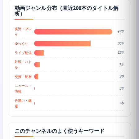
動画ジャンル分布（直近200本のタイトル解
析）
実況・プレ
97本
イ
70本
ゆっくり
12本
ライブ配信
対戦・バト
7本
ル
5本
交換・配布
ニュース・
1本
情報
色違い・厳
1本
選
このチャンネルのよく使うキーワード