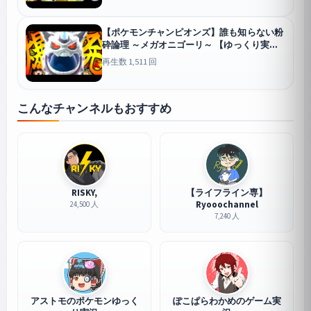
【ポケモンチャンピオンズ】誰も知らない粉
砕論理 ～メガオニゴーリ～ 【ゆっくり実
況】
チャンピオンズ
再生数 1,511 回
こんなチャンネルもおすすめ
RISKY,
【ライフライン専】
Ryooochannel
24,500 人
7,240 人
アストモのポケモンゆっく
ぽこぱらわかめのゲーム実