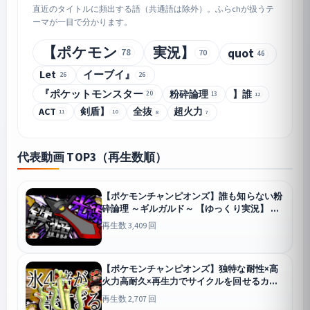
直近のタイトルに頻出する語（共通語は除外）。ふらchが扱うテ
ーマが一目で分かります。
【ポケモン
実況】
quot
78
70
46
Let
イーブイ』
26
26
『ポケットモンスター
粉砕論理
】誰
20
13
12
ACT
剣盾】
全抜
超火力
11
10
8
7
代表動画 TOP3（再生数順）
【ポケモンチャンピオンズ】誰も知らない粉
砕論理 ～ギルガルド～ 【ゆっくり実況】
チャンピオンズ
再生数 3,409 回
【ポケモンチャンピオンズ】独特な耐性×高
火力高耐久×再生力でサイクルを回せるカミ
ツオロチは強いはず...！【ゆっくり実況】
再生数 2,707 回
チャンピオンズ