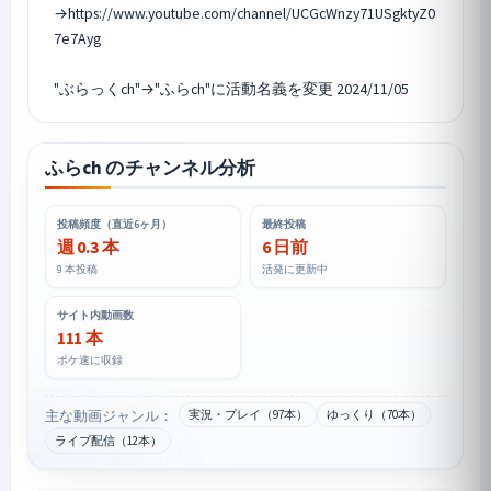
→https://www.youtube.com/channel/UCGcWnzy71USgktyZ0
7e7Ayg
ふらch のチャンネル分析
投稿頻度（直近6ヶ月）
最終投稿
週 0.3 本
6 日前
9 本投稿
活発に更新中
サイト内動画数
111 本
ポケ速に収録
主な動画ジャンル：
実況・プレイ（97本）
ゆっくり（70本）
ライブ配信（12本）