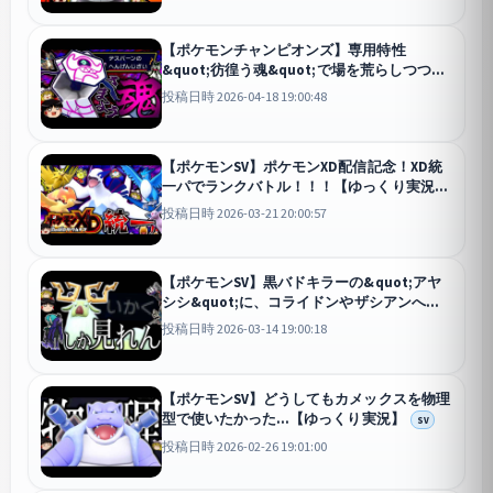
【ポケモンチャンピオンズ】専用特性
&quot;彷徨う魂&quot;で場を荒らしつつ起
点を作る&quot;デスバーン&quot;！！！
投稿日時 2026-04-18 19:00:48
【ゆっくり実況】
チャンピオンズ
【ポケモンSV】ポケモンXD配信記念！XD統
一パでランクバトル！！！【ゆっくり実況】
SV
投稿日時 2026-03-21 20:00:57
【ポケモンSV】黒バドキラーの&quot;アヤ
シシ&quot;に、コライドンやザシアンへの
役割も持たせたかったんです。【ゆっくり実
投稿日時 2026-03-14 19:00:18
況】
SV
【ポケモンSV】どうしてもカメックスを物理
型で使いたかった...【ゆっくり実況】
SV
投稿日時 2026-02-26 19:01:00