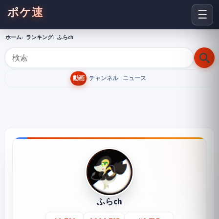
ポケ速
☰
ホーム
ランキング
ふらch
動画
チャンネル
ニュース
ふらch