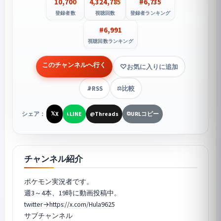
10,700
4,324,785
#6,735
登録者数
視聴回数
登録者ランキング
#6,991
視聴回数ランキング
このチャンネルへ行く
お気に入りに追加
RSS
比較
📡
⚖️
シェア：
X
LINE
Threads
URLコピー
𝕏
L
@
⧉
チャンネル紹介
ポケモン実況者です。
週3～4本、19時に動画投稿中。
twitter→https://x.com/Hula9625
サブチャンネル