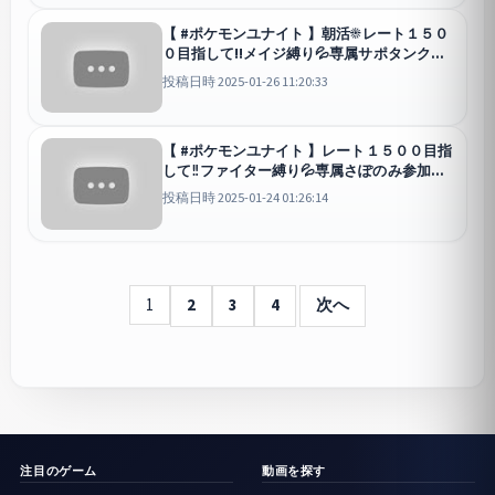
【 #ポケモンユナイト 】朝活☀レート１５０
０目指して!!メイジ縛り💦専属サポタンク歓
迎 概要欄必読！初見さん歓迎💖【 #新人
投稿日時 2025-01-26 11:20:33
vtuber / 胡桃眠 】
ユナイト
【 #ポケモンユナイト 】レート１５００目指
して‼ファイター縛り💦専属さぽのみ参加
〇 初見さん歓迎💖【 #新人vtuber / 胡桃眠
投稿日時 2025-01-24 01:26:14
】
ユナイト
1
2
3
4
次へ
注目のゲーム
動画を探す