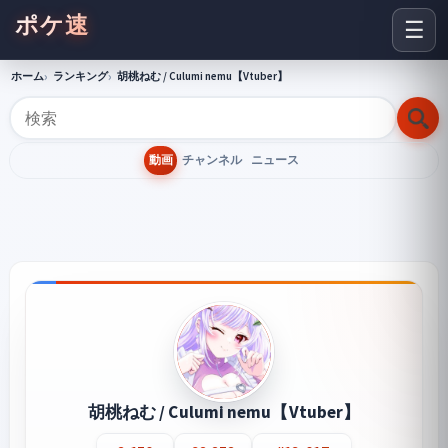
ポケ速
☰
ホーム
ランキング
胡桃ねむ / Culumi nemu【Vtuber】
動画
チャンネル
ニュース
胡桃ねむ / Culumi nemu【Vtuber】