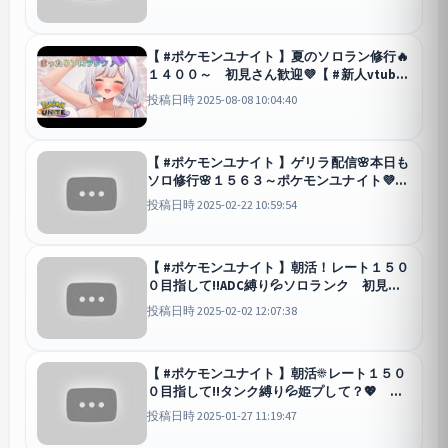
vtuber / 胡桃眠 】
ユナイト
【 #ポケモンユナイト 】夏のソロラン修行🔥
１４００～ 初見さん歓迎💜【 #新人vtuber
/ 胡桃眠 】
ユナイト
投稿日時 2025-08-08 10:04:40
【 #ポケモンユナイト 】ゲリラ配信🌸本日も
ソロ修行🌸１５６３～ポケモンユナイト💜１
6００目指す！初見さん歓迎💖【 #新人
投稿日時 2025-02-22 10:59:54
vtuber / 胡桃眠 】
ユナイト
【 #ポケモンユナイト 】朝活！レート１５０
０目指して!!ADC縛り💦ソロランク 初見さ
ん歓迎💖【 #新人vtuber / 胡桃眠 】
ユナイト
投稿日時 2025-02-02 12:07:38
【 #ポケモンユナイト 】朝活☀レート１５０
０目指して!!タンク縛り💦姫プして？💖 概
要欄必読！初見さん歓迎💖【 #新人vtuber /
投稿日時 2025-01-27 11:19:47
胡桃眠 】
ユナイト