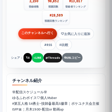
2,150
98,852
#13,017
登録者数
視聴回数
登録者ランキング
#28,589
視聴回数ランキング
このチャンネルへ行く
お気に入りに追加
RSS
比較
📡
⚖️
シェア：
X
LINE
Threads
URLコピー
𝕏
L
@
⧉
チャンネル紹介
🌸配信スケジュール🌸
ゆるふわボイス🤍個人Vtuber
#第五人格 S4勇士~技師🤖最高S徽章￤ポケユナ大会主催
ISFP🎀￤月木19:00~配信or 動画up