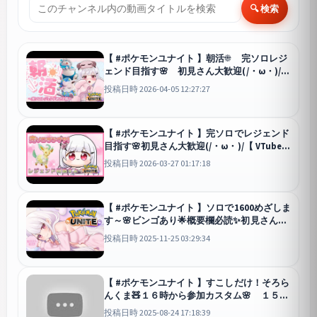
🔍 検索
【 #ポケモンユナイト 】朝活☀ 完ソロレジ
ェンド目指す🌸 初見さん大歓迎(/・ω・)/【
VTuber / 胡桃ねむ 】
ユナイト
投稿日時 2026-04-05 12:27:27
【 #ポケモンユナイト 】完ソロでレジェンド
目指す🌸初見さん大歓迎(/・ω・)/【 VTuber /
胡桃ねむ 】
ユナイト
投稿日時 2026-03-27 01:17:18
【 #ポケモンユナイト 】ソロで1600めざしま
す～🌸ビンゴあり🌟概要欄必読✨初見さん歓
迎【 #個人勢vtuber / 胡桃眠 】
ユナイト
投稿日時 2025-11-25 03:29:34
【 #ポケモンユナイト 】すこしだけ！そろら
んくま🧸１６時から参加カスタム🌸 １５０
０目指すよ～ 初見さん歓迎💜【 #新人
投稿日時 2025-08-24 17:18:39