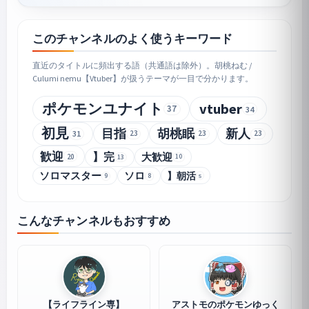
このチャンネルのよく使うキーワード
直近のタイトルに頻出する語（共通語は除外）。胡桃ねむ /
Culumi nemu【Vtuber】が扱うテーマが一目で分かります。
ポケモンユナイト
vtuber
37
34
初見
目指
胡桃眠
新人
31
23
23
23
歓迎
】完
大歓迎
20
13
10
ソロマスター
ソロ
】朝活
9
8
5
こんなチャンネルもおすすめ
【ライフライン専】
アストモのポケモンゆっく