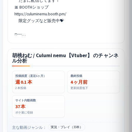
たまに配信してます！
🎀 BOOTHショップ
https://culuminemu.booth.pm/
限定グッズなど販売中💝
ෆ‪┈┈…
胡桃ねむ / Culumi nemu【Vtuber】 のチャンネ
ル分析
投稿頻度（直近6ヶ月）
最終投稿
週 0.1 本
4 ヶ月前
2 本投稿
更新頻度低下
サイト内動画数
37 本
ポケ速に収録
主な動画ジャンル：
実況・プレイ（33本）