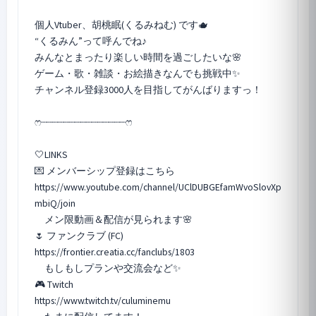
個人Vtuber、胡桃眠(くるみねむ) です🫖
“くるみん”って呼んでね♪
みんなとまったり楽しい時間を過ごしたいな🌸
ゲーム・歌・雑談・お絵描きなんでも挑戦中✨
チャンネル登録3000人を目指してがんばりますっ！
ෆ‪┈┈┈┈┈┈┈┈┈┈┈┈┈┈┈ෆ
🤍LINKS
💌 メンバーシップ登録はこちら
https://www.youtube.com/channel/UClDUBGEfamWvoSlovXp
mbiQ/join
メン限動画＆配信が見られます🌸
🌷 ファンクラブ (FC)
https://frontier.creatia.cc/fanclubs/1803
もしもしプランや交流会など✨
🎮 Twitch
https://www.twitch.tv/culuminemu