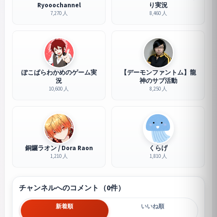
Ryooochannel
り実況
7,270 人
8,460 人
ぽこぱらわかめのゲーム実
【デーモンファントム】龍
況
神のサブ活動
10,600 人
8,250 人
銅鑼ラオン / Dora Raon
くらげ
1,210 人
1,810 人
チャンネルへのコメント（0件）
新着順
いいね順