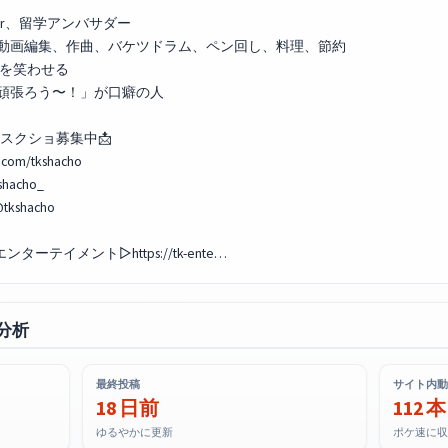
uber、留学アンバサダー
、動画編集、作曲、バケツドラム、ペン回し、料理、節約
人を笑わせる
次頑張ろう〜！」が口癖の人
LINEスクショ募集中📩
.com/tkshacho
kshacho_
@tkshacho
ターテイメント▷https://tk-ente…
分析
最終投稿
サイト内動
18 日前
112 本
ゆるやかに更新
ポケ速に収