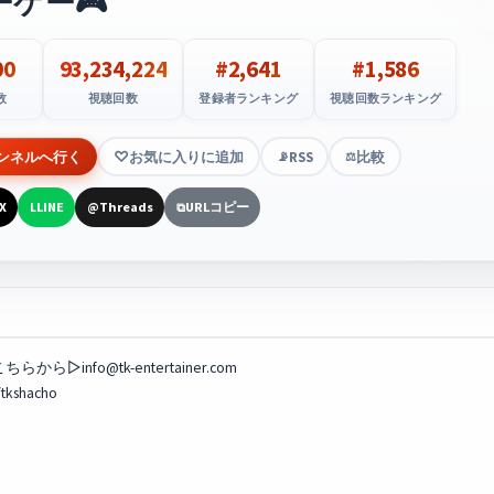
ーケー🎮
00
93,234,224
#2,641
#1,586
数
視聴回数
登録者ランキング
視聴回数ランキング
ンネルへ行く
お気に入りに追加
RSS
比較
📡
⚖️
X
LINE
Threads
URLコピー
L
@
⧉
info@tk-entertainer.com
tkshacho