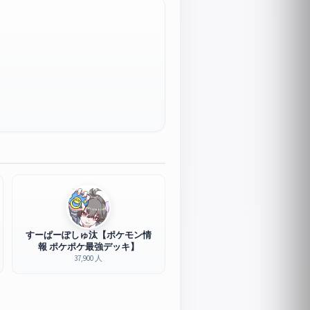
すーぱーぽしゅ汰【ポケモン情
報 ポケポケ最強デッキ】
37,900 人