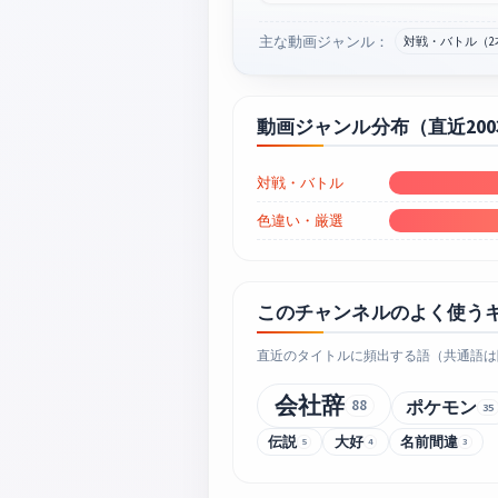
主な動画ジャンル：
対戦・バトル（2
動画ジャンル分布（直近20
対戦・バトル
色違い・厳選
このチャンネルのよく使う
直近のタイトルに頻出する語（共通語は
会社辞
88
ポケモン
35
伝説
大好
名前間違
5
4
3