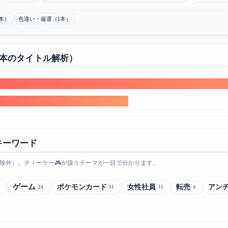
本）
色違い・厳選（1本）
0本のタイトル解析）
キーワード
除外）。ティーケー🎮が扱うテーマが一目で分かります。
ゲーム
ポケモンカード
女性社員
転売
アン
24
11
11
9