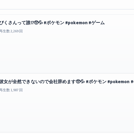
ぴくさんって誰⁉️🥺💦 #ポケモン #pokemon #ゲーム
再生数 2,269 回
彼女が全然できないので会社辞めます🥺💦 #ポケモン #pokemon #
再生数 1,987 回