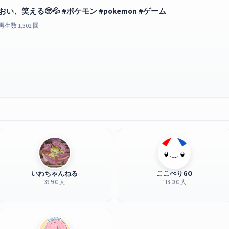
おい、笑える🥺💦 #ポケモン #pokemon #ゲーム
再生数 1,302 回
いわちゃんねる
ここぺりGO
39,500 人
118,000 人