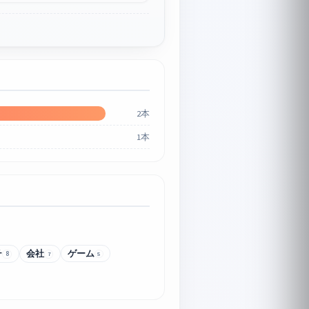
2本
1本
チ
会社
ゲーム
8
7
5