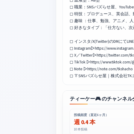
◻︎ 血液型：AB型
◻︎ 職業：SNSバズらせ屋、YouT
◻︎ 特技：プロデュース、英会話
◻︎ 趣味 ：仕事、勉強、アニメ、
◻︎ 好きなタイプ：「仕方ない、
◻︎ インスタ/X(Twitter)のDMにて
◻︎ Instagram▷https://www.instagram
◻︎ X／Twitter▷https://twitter.com/t
◻︎ TikTok ▷https://www.tiktok.com/
◻︎ Note ▷https://note.com/tkshacho
◻︎ 👔SNSバズらせ屋｜株式会社TKエン
ティーケー🎮 のチャンネル
投稿頻度（直近6ヶ月）
週 0.4 本
10 本投稿