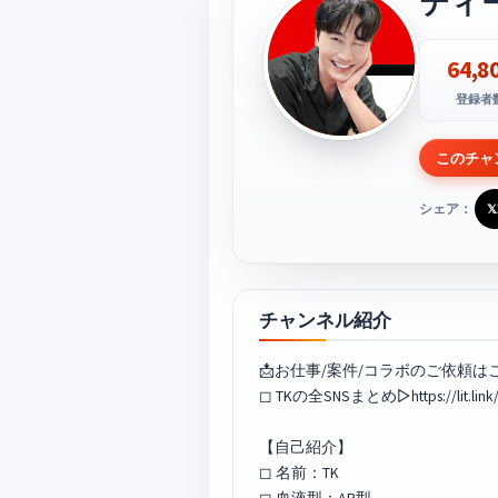
ティ
64,8
登録者
このチャ
シェア：
𝕏
チャンネル紹介
📩お仕事/案件/コラボのご依頼はこちらから▷
◻︎ TKの全SNSまとめ▷https://lit.link/
【自己紹介】
◻︎ 名前：TK