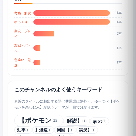
11本
考察・解説
11本
ゆっくり
実況・プレ
3本
イ
対戦・バト
1本
ル
色違い・厳
1本
選
このチャンネルのよく使うキーワード
直近のタイトルに頻出する語（共通語は除外）。ゆーつべ【ポケ
モンを楽しむ人】が扱うテーマが一目で分かります。
【ポケモン
解説】
15
quot
8
2
効率
】爆速
周回【
実況】
2
2
2
2