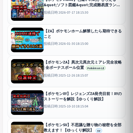
&quot;ソフト図鑑&quot;完成難易度ランキ
ング【全6ソフト】
投稿日時 2026-07-17 18:15:30
【ZA】ポケモンホーム解禁したら期待できる
こと
投稿日時 2026-01-30 18:15:00
【ポケモンZA】異次元異次元ミアレ完全攻略
| 全ボーナスボール位置
Pokémon LE
投稿日時 2025-12-26 18:15:07
【ポケモンXY】レジェンズZA発売目前！XYの
ストーリーを解説【ゆっくり解説】
投稿日時 2025-10-10 18:15:04
【ポケモンSV】不思議な贈り物の秘密を全部
教えます！【ゆっくり解説】
SV