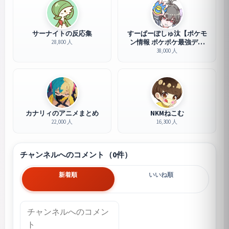
サーナイトの反応集
すーぱーぽしゅ汰【ポケモ
ン情報 ポケポケ最強デッ
28,800 人
キ】
38,000 人
カナリィのアニメまとめ
NKMねこむ
22,000 人
16,300 人
チャンネルへのコメント（0件）
新着順
いいね順