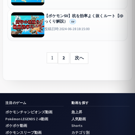
【ポケモンSV】杭を効率よく抜くルート【ゆ
っくり解説）
SV
投稿日時 2024-06-28 18:15:00
1
2
次へ
注目のゲーム
動画を探す
ポケモンチャンピオンズ動画
急上昇
Pokémon LEGENDS Z-A動画
人気動画
ポケポケ動画
Shorts
ポケモンスリープ動画
カテゴリ別