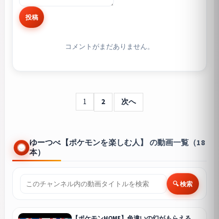
投稿
コメントがまだありません。
1
2
次へ
ゆーつべ【ポケモンを楽しむ人】 の動画一覧（18
本）
🔍 検索
【ポケモンHOME】色違いの幻がもらえる