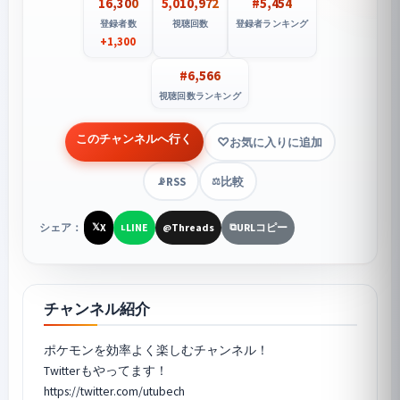
16,300
5,010,972
#5,454
登録者数
視聴回数
登録者ランキング
+1,300
#6,566
視聴回数ランキング
このチャンネルへ行く
お気に入りに追加
RSS
比較
📡
⚖️
シェア：
X
LINE
Threads
URLコピー
𝕏
L
@
⧉
チャンネル紹介
ポケモンを効率よく楽しむチャンネル！
Twitterもやってます！
https://twitter.com/utubech