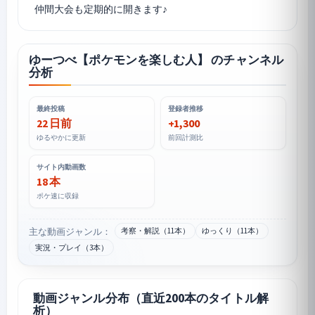
ゆーつべ【ポケモンを楽しむ人】 のチャンネル
分析
最終投稿
登録者推移
22 日前
+1,300
ゆるやかに更新
前回計測比
サイト内動画数
18 本
ポケ速に収録
主な動画ジャンル：
考察・解説（11本）
ゆっくり（11本）
実況・プレイ（3本）
動画ジャンル分布（直近200本のタイトル解
析）