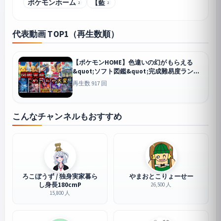
ポケモンホーム
【藍
2
2
代表動画 TOP1（再生数順）
【ポケモンHOME】色違いの幻がもらえる
&quot;ソフト図鑑&quot;完成難易度ランキ
ング【全6ソフト】
再生数 917 回
こんなチャンネルもおすすめ
ろこぼうず / 独身実家暮ら
やまおとこりょーせー
し身長180cmP
26,500 人
15,800 人