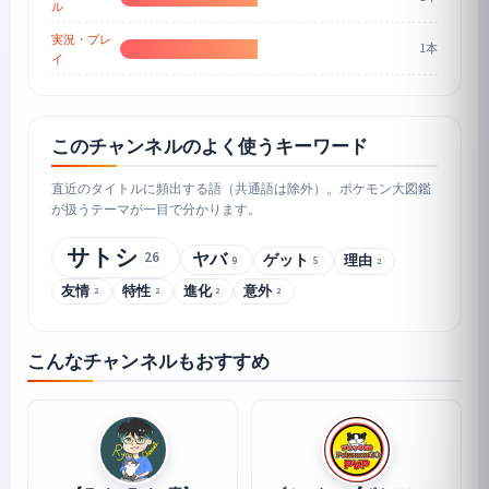
ル
実況・プレ
1本
イ
このチャンネルのよく使うキーワード
直近のタイトルに頻出する語（共通語は除外）。ポケモン大図鑑
が扱うテーマが一目で分かります。
サトシ
26
ヤバ
ゲット
理由
9
5
2
友情
特性
進化
意外
2
2
2
2
こんなチャンネルもおすすめ