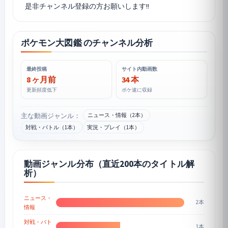
ポケモン大図鑑 のチャンネル分析
最終投稿
サイト内動画数
8 ヶ月前
34 本
更新頻度低下
ポケ速に収録
主な動画ジャンル：
ニュース・情報（2本）
対戦・バトル（1本）
実況・プレイ（1本）
動画ジャンル分布（直近200本のタイトル解
析）
ニュース・
2本
情報
対戦・バト
1本