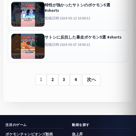
特性が強かったサトシのポケモン5選
#shorts
投稿日時 2024-05-12 10:00:31
サトシに反抗した暴走ポケモン5選 #shorts
投稿日時 2024-05-07 18:00:22
1
2
3
4
次へ
注目のゲーム
動画を探す
ポケモンチャンピオンズ動画
急上昇