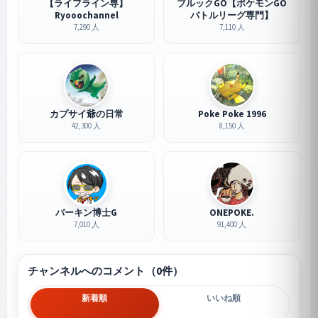
【ライフライン専】
ブルックGO【ポケモンGO
Ryooochannel
バトルリーグ専門】
7,290 人
7,110 人
カプサイ爺の日常
Poke Poke 1996
42,300 人
8,150 人
バーキン博士G
ONEPOKE.
7,010 人
91,400 人
チャンネルへのコメント（0件）
新着順
いいね順