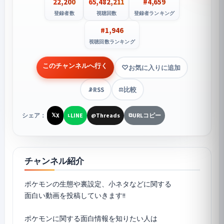
22,200
65,482,211
#4,659
登録者数
視聴回数
登録者ランキング
#1,946
視聴回数ランキング
このチャンネルへ行く
お気に入りに追加
RSS
比較
📡
⚖️
シェア：
X
LINE
Threads
URLコピー
𝕏
L
@
⧉
チャンネル紹介
ポケモンの生態や裏設定、小ネタなどに関する
面白い動画を投稿していきます!!
ポケモンに関する面白情報を知りたい人は