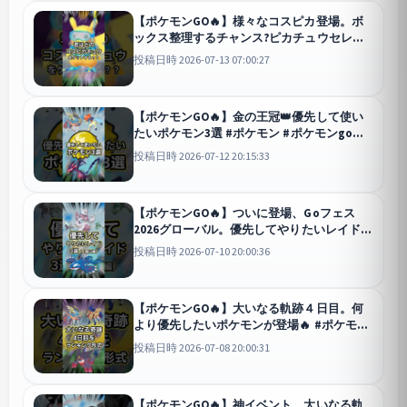
【ポケモンGO🔥】様々なコスピカ登場。ボ
ックス整理するチャンス?ピカチュウセレブ
レーションイベントがくるッ！ #ポケモン #
投稿日時 2026-07-13 07:00:27
ポケモンgo #shorts
GO
【ポケモンGO🔥】金の王冠👑優先して使い
たいポケモン3選 #ポケモン #ポケモンgo
#shorts
GO
投稿日時 2026-07-12 20:15:33
【ポケモンGO🔥】ついに登場、Goフェス
2026グローバル。優先してやりたいレイド3
選 #ポケモン #ポケモンgo #shorts
GO
投稿日時 2026-07-10 20:00:36
【ポケモンGO🔥】大いなる軌跡４日目。何
より優先したいポケモンが登場🔥 #ポケモン
#ポケモンgo #shorts
GO
投稿日時 2026-07-08 20:00:31
【ポケモンGO🔥】神イベント、大いなる軌