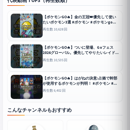
代表動画 TOP3（再生数順）
【ポケモンGO🔥】金の王冠👑優先して使い
たいポケモン3選 #ポケモン #ポケモンgo
#shorts
GO
再生数 10,628 回
【ポケモンGO🔥】ついに登場、Goフェス
2026グローバル。優先してやりたいレイド3
選 #ポケモン #ポケモンgo #shorts
GO
再生数 10,535 回
【ポケモンGO🔥】はがねの決意:占拠で幹部
が使用するポケモンが判明！ #ポケモン #ポ
ケモンgo #shorts
GO
再生数 6,402 回
こんなチャンネルもおすすめ