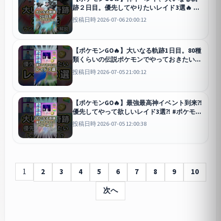
跡２日目。優先してやりたいレイド3選🔥 #
ポケモン #ポケモンgo #shorts
GO
投稿日時 2026-07-06 20:00:12
【ポケモンGO🔥】大いなる軌跡1日目。80種
類くらいの伝説ポケモンでやっておきたいポ
ケモン3選 #ポケモン #ポケモンgo #shorts
投稿日時 2026-07-05 21:00:12
GO
【ポケモンGO🔥】最強最高神イベント到来⁈
優先してやって欲しいレイド3選⁈ #ポケモン
#ポケモンgo #shorts
GO
投稿日時 2026-07-05 12:00:38
1
2
3
4
5
6
7
8
9
10
次へ