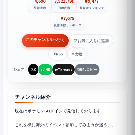
4,690
3,521,791
#9,477
登録者数
視聴回数
登録者ランキング
#7,675
視聴回数ランキング
このチャンネルへ行く
お気に入りに追加
RSS
比較
📡
⚖️
シェア：
X
LINE
Threads
URLコピー
𝕏
L
@
⧉
チャンネル紹介
現在は
ポケモンGO
メインで発信しております。
これを機に海外のイベント参加してみようか迷う。。