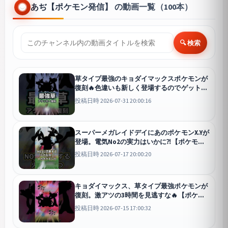
あぢ【ポケモン発信】 の動画一覧（100本）
🔍 検索
草タイプ最強のキョダイマックスポケモンが
復刻🔥色違いも新しく登場するのでゲットせ
よ！ #ポケモン #ポケモンgo #shorts
投稿日時 2026-07-31 20:00:16
スーパーメガレイドデイにあのポケモンX.Yが
登場。電気No2の実力はいかに⁈【ポケモン
GO】 #ポケモンgo #ポケモン #shorts
GO
投稿日時 2026-07-17 20:00:20
キョダイマックス、草タイプ最強ポケモンが
復刻。激アツの3時間を見逃すな🔥【ポケモ
ンGO】 #ポケモン #ポケモンgo #shorts
投稿日時 2026-07-15 17:00:32
GO