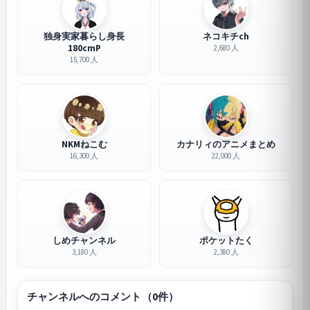
独身実家暮らし身長
ネコキチch
180cmP
2,680 人
15,700 人
NKMねこむ
カナリィのアニメまとめ
16,300 人
22,000 人
しめチャンネル
ポケットたく
3,180 人
2,380 人
チャンネルへのコメント（0件）