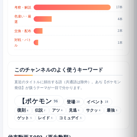
17本
考察・解説
色違い・厳
4本
選
2本
交換・配布
対戦・バト
1本
ル
このチャンネルのよく使うキーワード
直近のタイトルに頻出する語（共通語は除外）。あぢ【ポケモン
発信】が扱うテーマが一目で分かります。
【ポケモン
96
登場
イベント
20
18
復刻
伝説
アツ
見逃
サクッ
最強
6
6
6
5
7
8
ゲット
レイド
コミュデイ
5
5
5