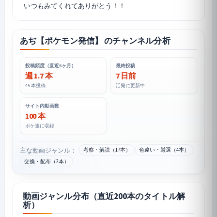
あぢ【ポケモン発信】 のチャンネル分析
投稿頻度（直近6ヶ月）
最終投稿
週 1.7 本
7 日前
45 本投稿
活発に更新中
サイト内動画数
100 本
ポケ速に収録
主な動画ジャンル：
考察・解説（17本）
色違い・厳選（4本）
交換・配布（2本）
動画ジャンル分布（直近200本のタイトル解
析）