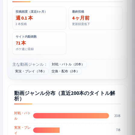
投稿頻度（直近6ヶ月）
最終投稿
週 0.1 本
4 ヶ月前
2 本投稿
更新頻度低下
サイト内動画数
71 本
ポケ速に収録
主な動画ジャンル：
対戦・バトル（20本）
実況・プレイ（7本）
交換・配布（2本）
動画ジャンル分布（直近200本のタイトル解
析）
対戦・バト
20本
ル
実況・プレ
7本
イ