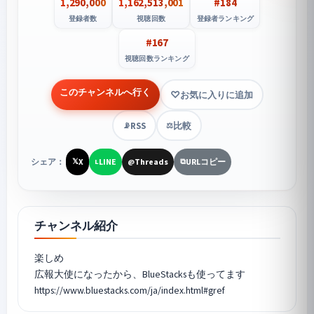
1,290,000
1,162,513,001
#184
登録者数
視聴回数
登録者ランキング
#167
視聴回数ランキング
このチャンネルへ行く
お気に入りに追加
RSS
比較
📡
⚖️
シェア：
X
LINE
Threads
URLコピー
𝕏
L
@
⧉
チャンネル紹介
楽しめ
広報大使になったから、BlueStacksも使ってます
https://www.bluestacks.com/ja/index.html#gref