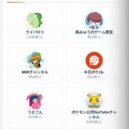
ライバロリ
柊みゅうのゲーム実況
1,030,000 人
461,000 人
MKRチャンネル
今日ポケch.
395,000 人
672,000 人
うさごん
ポケモン公式YouTubeチャ
ンネル
427,000 人
4,030,000 人