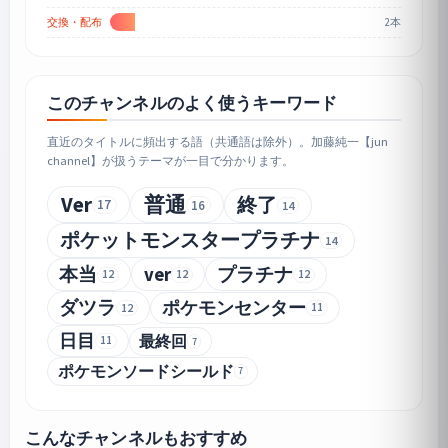
2本
交換・配布
このチャンネルのよく使うキーワード
直近のタイトルに頻出する語（共通語は除外）。加藤純一【jun
channel】が扱うテーマが一目で分かります。
Ver
普通
終了
17
16
14
ポケットモンスタープラチナ
14
本当
ver
プラチナ
12
12
12
ダツラ
ポケモンセンター
11
12
日目
最終回
11
7
ポケモンソードシールド
7
こんなチャンネルもおすすめ