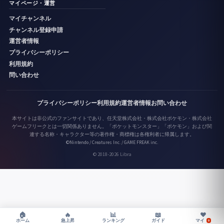
マイページ・運営
マイチャンネル
チャンネル登録申請
運営者情報
プライバシーポリシー
利用規約
問い合わせ
プライバシーポリシー
利用規約
運営者情報
お問い合わせ
本サイトは非公式のファンサイトであり、任天堂株式会社・株式会社ポケモン・株式会社
ゲームフリークとは一切関係ありません。「ポケットモンスター」「ポケモン」および関
連する名称・キャラクター等の著作権・商標権は各権利者に帰属します。
©Nintendo / Creatures Inc. / GAME FREAK inc.
© 2018-2026 Libra
♥
🏠
🔥
📊
📖
マイ
ホーム
急上昇
ランキング
ガイド
0