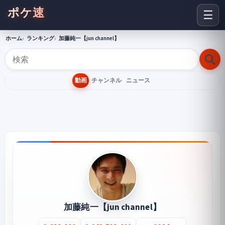
ポケ速
☰
ホーム
ランキング
加藤純一【jun channel】
動画
チャンネル
ニュース
加藤純一【jun channel】