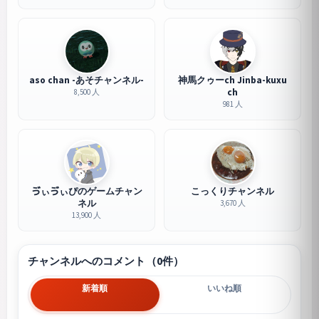
aso chan -あそチャンネル-
神馬クゥーch Jinba-kuxu
ch
8,500 人
981 人
ゔぃゔぃぴのゲームチャン
こっくりチャンネル
ネル
3,670 人
13,900 人
チャンネルへのコメント（0件）
新着順
いいね順