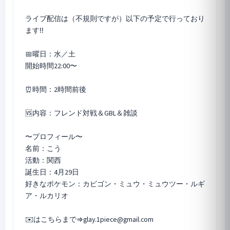
ライブ配信は（不規則ですが）以下の予定で行っており
ます‼︎
📅曜日：水／土
開始時間22:00〜
⏰時間：2時間前後
🆚内容：フレンド対戦＆GBL＆雑談
〜プロフィール〜
名前：こう
活動：関西
誕生日：4月29日
好きなポケモン：カビゴン・ミュウ・ミュウツー・ルギ
ア・ルカリオ
✉️はこちらまで⇒glay.1piece@gmail.com