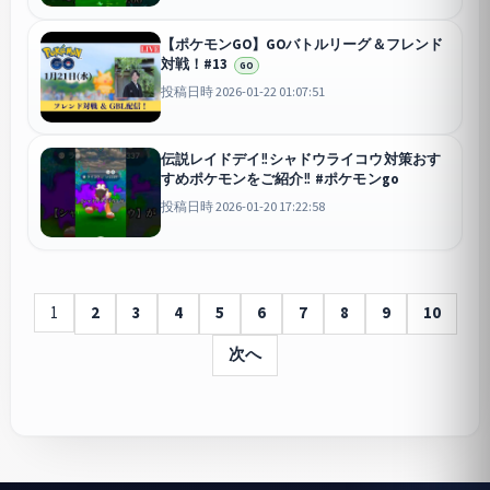
【ポケモンGO】GOバトルリーグ＆フレンド
対戦！#13
GO
投稿日時 2026-01-22 01:07:51
伝説レイドデイ‼︎シャドウライコウ対策おす
すめポケモンをご紹介‼︎ #ポケモンgo
投稿日時 2026-01-20 17:22:58
1
2
3
4
5
6
7
8
9
10
次へ