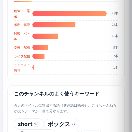
色違い・厳
43本
選
25本
考察・解説
対戦・バト
15本
ル
9本
交換・配布
7本
ライブ配信
ニュース・
1本
情報
このチャンネルのよく使うキーワード
直近のタイトルに頻出する語（共通語は除外）。こうちゃんねる
が扱うテーマが一目で分かります。
short
ボックス
98
77