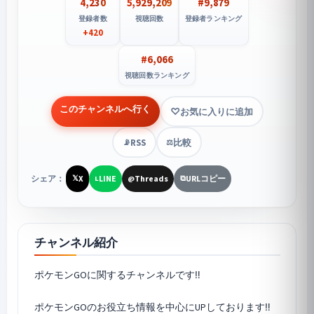
4,230
5,929,209
#9,879
登録者数
視聴回数
登録者ランキング
+420
#6,066
視聴回数ランキング
このチャンネルへ行く
お気に入りに追加
RSS
比較
📡
⚖️
シェア：
X
LINE
Threads
URLコピー
𝕏
L
@
⧉
チャンネル紹介
ポケモンGO
に関するチャンネルです‼︎
ポケモンGOのお役立ち情報を中心にUPしております‼︎