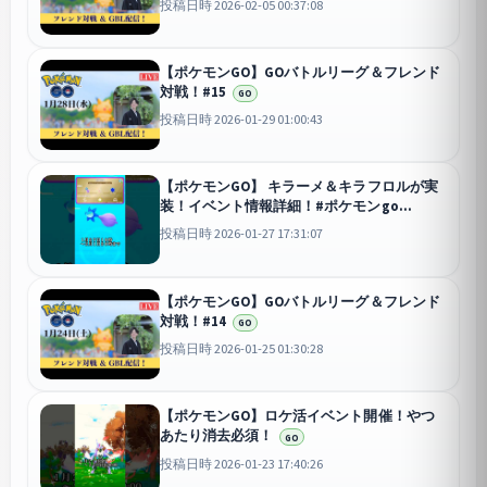
投稿日時 2026-02-05 00:37:08
【ポケモンGO】GOバトルリーグ＆フレンド
対戦！#15
GO
投稿日時 2026-01-29 01:00:43
【ポケモンGO】 キラーメ＆キラフロルが実
装！イベント情報詳細！#ポケモンgo
#shorts
GO
投稿日時 2026-01-27 17:31:07
【ポケモンGO】GOバトルリーグ＆フレンド
対戦！#14
GO
投稿日時 2026-01-25 01:30:28
【ポケモンGO】ロケ活イベント開催！やつ
あたり消去必須！
GO
投稿日時 2026-01-23 17:40:26