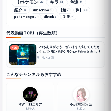
【ポケモン
キラ
色違
76
68
46
紹介
subscribe
【第
弾】
42
34
27
24
pokemongo
tiktok
対策
14
17
17
代表動画 TOP1（再生数順）
いつもありがとうございます‼︎推してくださ
NEW
い‼︎ #ポケモン #ポケモンgo #shorts #short
再生数 415 回
こんなチャンネルもおすすめ
すぎ SSエリア
ゆかぴのポケ活
3,740 人
3,150 人