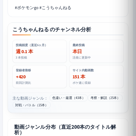
こうちゃんねる のチャンネル分析
投稿頻度（直近6ヶ月）
最終投稿
週 0.1 本
本日
3 本投稿
活発に更新中
登録者推移
サイト内動画数
+420
151 本
前回計測比
ポケ速に収録
主な動画ジャンル：
色違い・厳選（43本）
考察・解説（25本）
対戦・バトル（15本）
動画ジャンル分布（直近200本のタイトル解
析）