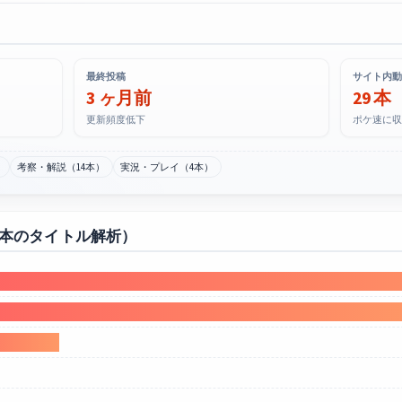
最終投稿
サイト内動
3 ヶ月前
29 本
更新頻度低下
ポケ速に収
）
考察・解説（14本）
実況・プレイ（4本）
0本のタイトル解析）