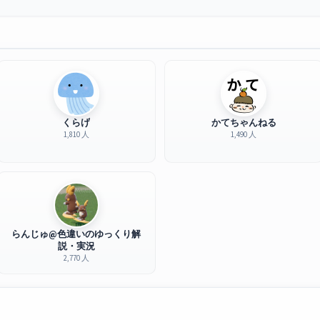
くらげ
かてちゃんねる
1,810 人
1,490 人
らんじゅ@色違いのゆっくり解
説・実況
2,770 人