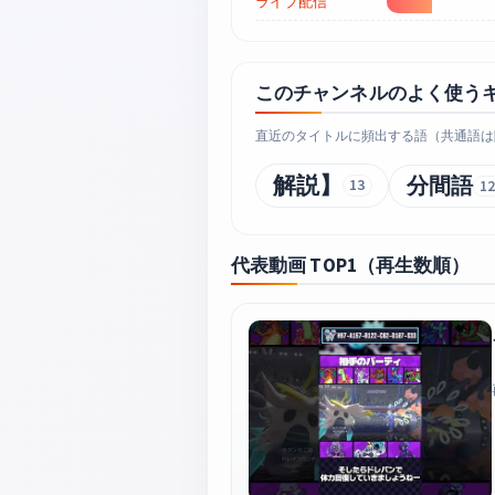
ライブ配信
このチャンネルのよく使う
直近のタイトルに頻出する語（共通語は
解説】
分間語
13
12
代表動画 TOP1（再生数順）