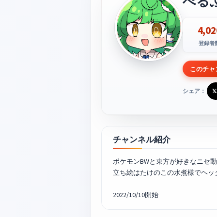
ぺる
4,02
登録者
このチャ
シェア：
𝕏
チャンネル紹介
ポケモンBWと東方が好きなニセ
立ち絵はたけのこの水煮様でヘッ
2022/10/10開始