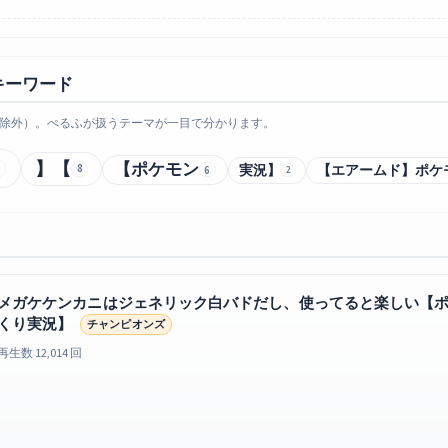
キーワード
除外）。ぺるふが扱うテーマが一目で分かります。
】【
【ポケモン
8
実況】
【エアームド】ポケ
6
2
メガケケンカニはジェネリック白バドだし、使ってると楽しい【
くり実況】
チャンピオンズ
再生数 12,014 回