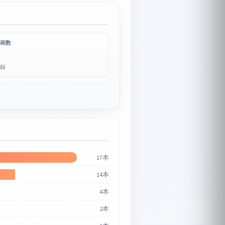
画数
録
17本
14本
4本
2本