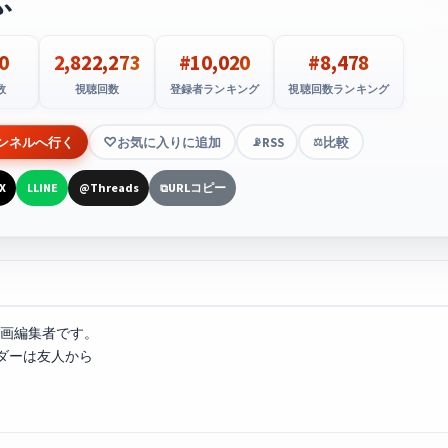
ふ
0
2,822,273
#10,020
#8,478
数
視聴回数
登録者ランキング
視聴回数ランキング
ンネルへ行く
お気に入りに追加
RSS
比較
📡
⚖️
X
LINE
Threads
URLコピー
L
@
⧉
動画編集者です。
ダーは友人から