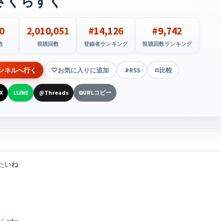
さくらすく
0
2,010,051
#14,126
#9,742
数
視聴回数
登録者ランキング
視聴回数ランキング
ンネルへ行く
お気に入りに追加
RSS
比較
📡
⚖️
X
LINE
Threads
URLコピー
L
@
⧉
たいね