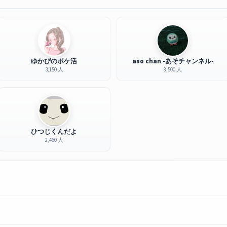
ゆかぴのポケ活
aso chan -あそチャンネル-
3,150 人
8,500 人
ひつじくんだよ
2,460 人