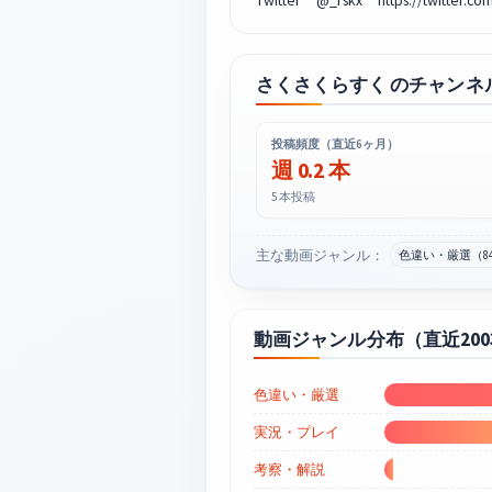
Twitter @_rskx https://twitter.com
さくさくらすく のチャンネ
投稿頻度（直近6ヶ月）
週 0.2 本
5 本投稿
主な動画ジャンル：
色違い・厳選（8
動画ジャンル分布（直近20
色違い・厳選
実況・プレイ
考察・解説