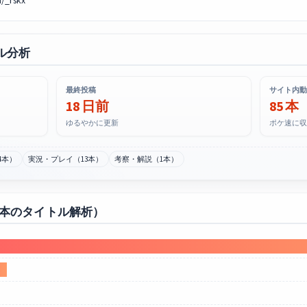
/_rskx
ル分析
最終投稿
サイト内動
18 日前
85 本
ゆるやかに更新
ポケ速に収
4本）
実況・プレイ（13本）
考察・解説（1本）
0本のタイトル解析）