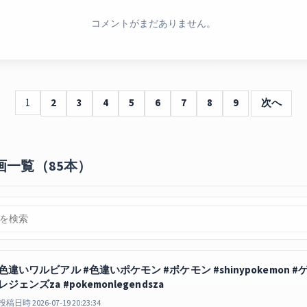
コメントがまだありません。
1
2
3
4
5
6
7
8
9
次へ
画一覧（85本）
色違いワルビアル #色違いポケモン #ポケモン #shinypokemon #ゲーム実況
レジェンズza #pokemonlegendsza
投稿日時 2026-07-19 20:23:34