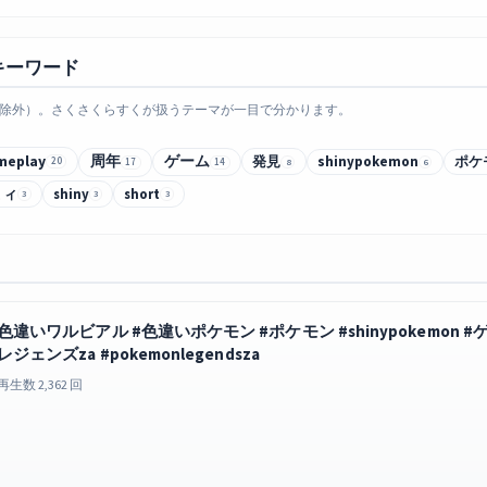
キーワード
除外）。さくさくらすくが扱うテーマが一目で分かります。
meplay
周年
ゲーム
発見
shinypokemon
ポケ
20
17
14
8
6
ミィ
shiny
short
3
3
3
色違いワルビアル #色違いポケモン #ポケモン #shinypokemon #ゲーム実況
レジェンズza #pokemonlegendsza
再生数 2,362 回