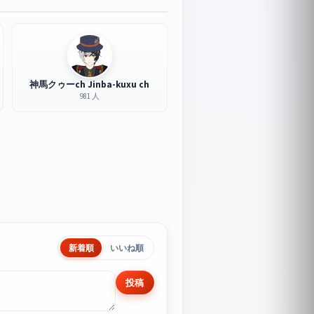
神馬クゥーch Jinba-kuxu ch
981 人
新着順
いいね順
投稿