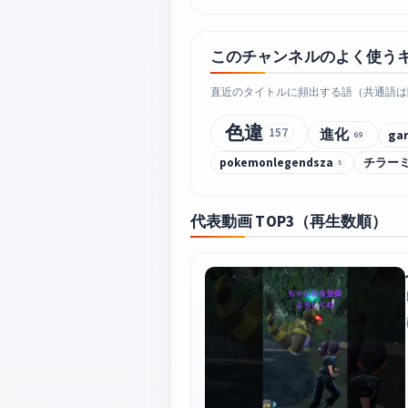
このチャンネルのよく使う
直近のタイトルに頻出する語（共通語は
色違
157
進化
ga
69
pokemonlegendsza
チラー
5
代表動画 TOP3（再生数順）