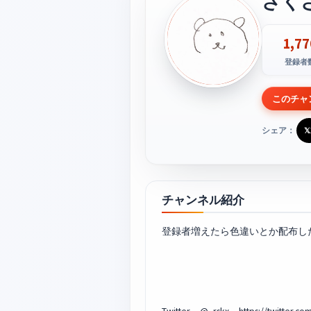
さく
1,77
登録者
このチャ
シェア：
𝕏
チャンネル紹介
登録者増えたら色違いとか配布し