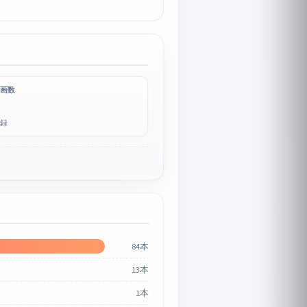
画数
録
84本
13本
1本